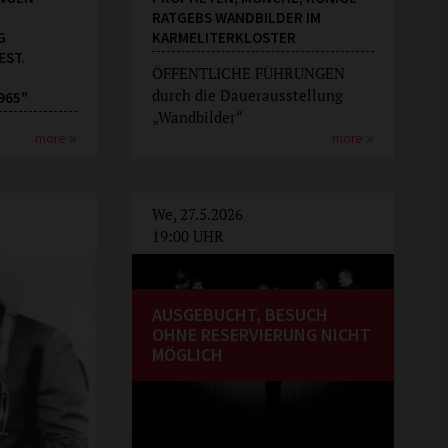
RATGEBS WANDBILDER IM
G
KARMELITERKLOSTER
EST.
ÖFFENTLICHE FÜHRUNGEN
durch die Dauerausstellung
965"
„Wandbilder“
more
more
We, 27.5.2026
19:00 UHR
AUSGEBUCHT, BESUCH
OHNE RESERVIERUNG NICHT
MÖGLICH