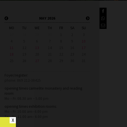
MAY 2026
MO
TU
WE
TH
FR
SA
SU
27
28
29
30
1
2
3
4
5
6
7
8
9
10
11
12
13
14
15
16
17
18
19
20
21
22
23
24
25
26
27
28
29
30
31
Foyer/register:
phone: 069 212-38425
opening times carmelite monastery and reading
room:
Mo – Fr: 08.30 am – 5.00 pm
opening times exhibition rooms:
Mo – Fr: 10.00 am– 6.00 pm
Sa – Su: 11.00 am– 6.00 pm
X