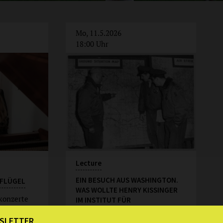
Mo, 11.5.2026
18:00 Uhr
Lecture
EIN BESUCH AUS WASHINGTON.
RFLÜGEL
WAS WOLLTE HENRY KISSINGER
rkonzerte
IM INSTITUT FÜR
SOZIALFORSCHUNG?
SLETTER