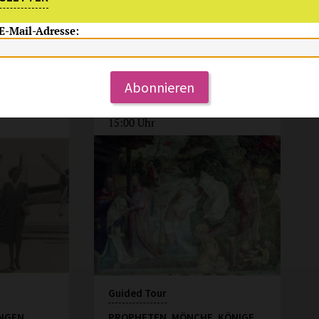
Begleitprogramm zur aktuellen
Ausstellung „Frankfurt went
 E-Mail-Adresse:
West“
more
more
Abonnieren
Su, 17.5.2026
15:00 Uhr
Guided Tour
NGEN
PROPHETEN, MÖNCHE, KÖNIGE