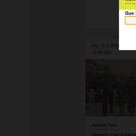
Ihre
We, 13.5.2026
18:00 Uhr
Guided Tour
ÖFFENTLICHE FÜHRU