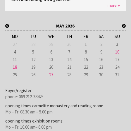
more
MAY 2026
MO
TU
WE
TH
FR
SA
SU
27
28
29
30
1
2
3
4
5
6
7
8
9
10
11
12
13
14
15
16
17
18
19
20
21
22
23
24
25
26
27
28
29
30
31
Foyer/register:
phone: 069 212-38425
opening times carmelite monastery and reading room:
Mo – Fr: 08.30 am – 5.00 pm
opening times exhibition rooms:
Mo – Fr: 10.00 am– 6.00 pm