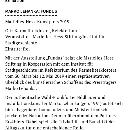
Exhibition
MARKO LEHANKA: FUNDUS
Marielies-Hess-Kunstpreis 2019
Ort: Karmeliterkloster, Refektorium
Veranstalter: Marielies-Hess-Stiftung/Institut für
Stadtgeschichte
Exhibition opening
Eintritt: frei
WILDES RADELN
Mit der Ausstellung „Fundus“ zeigt die Marielies-Hess-
FAHRRADEXKURSION ZU WILDEN ECKEN
Stiftung in Kooperation mit dem Institut für
Stadtgeschichte im Refektorium des Karmeliterklosters
um Voranmeldung wird gebeten
vom 30. März bis 12. Mai 2019 einen repräsentativen
more
Überblick des künstlerischen Schaffens des Preisträgers
Marko Lehanka.
Su, 9.8.2026
Der authentische Wahl-Frankfurter Bildhauer und
15:00 Uhr
Installationskünstler Marko Lehanka (geb. 1961) outet sich
hier als genialer homo ludens und Meister ironisch
prickelnder Narration. Denn er übernimmt den Part des
Erzählers. Dabei spielt die Trivialität und Banalität der
Alltagskultur eine entscheidende Rolle.