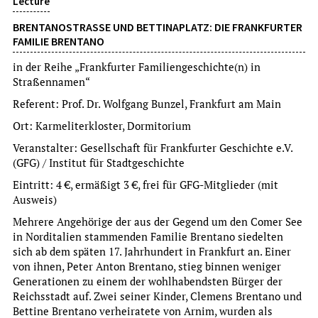
Lecture
BRENTANOSTRASSE UND BETTINAPLATZ: DIE FRANKFURTER F
AMILIE BRENTANO
in der Reihe „Frankfurter Familiengeschichte(n) in
Straßennamen“
Referent: Prof. Dr. Wolfgang Bunzel, Frankfurt am Main
Exhibition opening
Ort: Karmeliterkloster, Dormitorium
WILDES RADELN
Veranstalter: Gesellschaft für Frankfurter Geschichte e.V.
FAHRRADEXKURSION ZU WILDEN ECKEN
(GFG) / Institut für Stadtgeschichte
um Voranmeldung wird gebeten
Eintritt: 4 €, ermäßigt 3 €, frei für GFG-Mitglieder (mit
more
Ausweis)
Mehrere Angehörige der aus der Gegend um den Comer See
Su, 9.8.2026
in Norditalien stammenden Familie Brentano siedelten
15:00 Uhr
sich ab dem späten 17. Jahrhundert in Frankfurt an. Einer
von ihnen, Peter Anton Brentano, stieg binnen weniger
Generationen zu einem der wohlhabendsten Bürger der
Reichsstadt auf. Zwei seiner Kinder, Clemens Brentano und
Bettine Brentano verheiratete von Arnim, wurden als