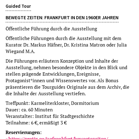
Guided Tour
BEWEGTE ZEITEN: FRANKFURT IN DEN 1960ER JAHREN
Öffentliche Führung durch die Ausstellung
Öffentliche Führungen durch die Ausstellung mit dem
Kurator Dr. Markus Häfner, Dr. Kristina Matron oder Julia
Exhibition opening
Wiegand M.A.
Die Führungen erläutern Konzeption und Inhalte der
WILDES RADELN
Ausstellung, nehmen besondere Objekte in den Blick und
FAHRRADEXKURSION ZU WILDEN ECKEN
stellen prägende Entwicklungen, Ereignisse,
um Voranmeldung wird gebeten
Protagonist*innen und Wissenswertes vor. Als Bonus
more
präsentieren die Tourguides Originale aus dem Archiv, die
die Inhalte der Ausstellung vertiefen.
Treffpunkt: Karmeliterkloster, Dormitorium
Su, 9.8.2026
Dauer: ca. 60 Minuten
15:00 Uhr
Veranstalter: Institut für Stadtgeschichte
Teilnahme: 6 €, ermäßigt 3 €
Reservierungen:
https://pretix.eu/isgfrankfurt/bewegtezeiten/