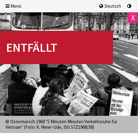
Menü
Deutsch
X
ENTFÄLLT
We, 5.8.2026
18:00 Uhr
AUSGEBUCHT
© Ostermarsch 1968 "5 Minuten Minuten Verkehrsruhe für
Vietnam" (Foto: K. Meier-Ude, ISG S7Z1968/38)