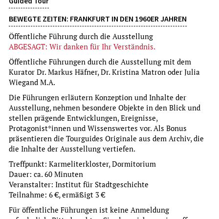
Guided Tour
BEWEGTE ZEITEN: FRANKFURT IN DEN 1960ER JAHREN
Öffentliche Führung durch die Ausstellung
ABGESAGT: Wir danken für Ihr Verständnis.
Öffentliche Führungen durch die Ausstellung mit dem
Kurator Dr. Markus Häfner, Dr. Kristina Matron oder Julia
Exhibition opening
Wiegand M.A.
WILDES RADELN
Die Führungen erläutern Konzeption und Inhalte der
FAHRRADEXKURSION ZU WILDEN ECKEN
Ausstellung, nehmen besondere Objekte in den Blick und
stellen prägende Entwicklungen, Ereignisse,
um Voranmeldung wird gebeten
Protagonist*innen und Wissenswertes vor. Als Bonus
more
präsentieren die Tourguides Originale aus dem Archiv, die
die Inhalte der Ausstellung vertiefen.
Su, 9.8.2026
Treffpunkt: Karmeliterkloster, Dormitorium
15:00 Uhr
Dauer: ca. 60 Minuten
Veranstalter: Institut für Stadtgeschichte
Teilnahme: 6 €, ermäßigt 3 €
Für öffentliche Führungen ist keine Anmeldung