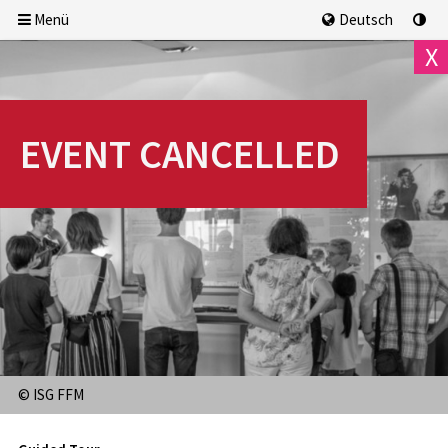
Menü
Deutsch
X
EVENT CANCELLED
We, 5.8.2026
18:00 Uhr
AUSGEBUCHT
© ISG FFM