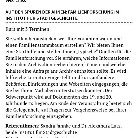
VHS-Class
AUF DEN SPUREN DER AHNEN: FAMILIENFORSCHUNG IM
INSTITUT FÜR STADTGESCHICHTE
Kurs mit 3 Terminen
Sie wollen herausfinden, wer Ihre Vorfahren waren und
einen Familienstammbaum erstellen? Wir bieten Ihnen
Exhibition opening
eine Starthilfe und stellen Ihnen „typische“ Quellen für die
Familienforschung vor. Sie erfahren, welche Informationen
WILDES RADELN
Sie in den Archivalien recherchieren können und welche
FAHRRADEXKURSION ZU WILDEN ECKEN
Inhalte eine Anfrage ans Archiv enthalten sollte. Es wird
hilfreiche Literatur vorgestellt und kurz auf andere
um Voranmeldung wird gebeten
Behörden, Einrichtungen und Webseiten eingegangen, die
more
Sie bei Ihrem Vorhaben unterstützen könnten. Der
Schwerpunkt wird auf Dokumenten des 19. und 20.
Su, 9.8.2026
Jahrhunderts liegen. Am Ende der Veranstaltung bietet sich
15:00 Uhr
die Gelegenheit, auf Fragen zur Vorgehensweise bei Ihrer
Familienforschung einzugehen.
Referentinnen:
Sandra Jahnke und Dr. Alexandra Lutz,
beide Institut für Stadtgeschichte