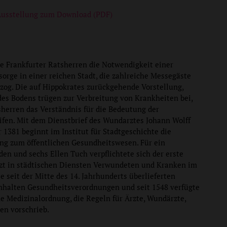
Ausstellung zum Download (PDF)
e Frankfurter Ratsherren die Notwendigkeit einer
orge in einer reichen Stadt, die zahlreiche Messegäste
zog. Die auf Hippokrates zurückgehende Vorstellung,
es Bodens trügen zur Verbreitung von Krankheiten bei,
sherren das Verständnis für die Bedeutung der
ifen. Mit dem Dienstbrief des Wundarztes Johann Wolff
 1381 beginnt im Institut für Stadtgeschichte die
ung zum öffentlichen Gesundheitswesen. Für ein
den und sechs Ellen Tuch verpflichtete sich der erste
zt in städtischen Diensten Verwundeten und Kranken im
ie seit der Mitte des 14. Jahrhunderts überlieferten
inhalten Gesundheitsverordnungen und seit 1548 verfügte
ne Medizinalordnung, die Regeln für Ärzte, Wundärzte,
n vorschrieb.