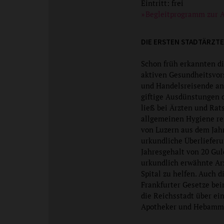
Eintritt: frei
Begleitprogramm zur 
DIE ERSTEN STADTÄRZTE
Schon früh erkannten di
aktiven Gesundheitsvors
und Handelsreisende an
giftige Ausdünstungen d
ließ bei Ärzten und Rat
allgemeinen Hygiene re
von Luzern aus dem Jahr
urkundliche Überliefer
Jahresgehalt von 20 Gul
urkundlich erwähnte Ar
Spital zu helfen. Auch d
Frankfurter Gesetze be
die Reichsstadt über ei
Apotheker und Hebamme