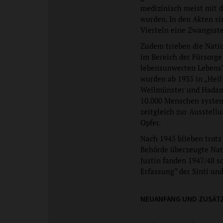
medizinisch meist mit 
wurden. In den Akten si
Vierteln eine Zwangsste
Zudem trieben die Nati
im Bereich der Fürsorge
lebensunwerten Lebens“ 
wurden ab 1935 in „Heil
Weilmünster und Hadama
10.000 Menschen system
zeitgleich zur Ausstell
Opfer.
Nach 1945 blieben trot
Behörde überzeugte Nat
Justin fanden 1947/48 s
Erfassung“ der Sinti un
NEUANFANG UND ZUSÄT