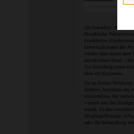
© ISG Dienstbriefe 928/1
Als Frankfurt 1866 sein
Preußische Polizeiverwa
Frankfurter Krankenans
Untersuchungen der Pros
wieder über einen dem M
preußischen Staat –, de
Zur Gründung eines stä
eher als Kuriosum.
Da im Ersten Weltkrieg 
drohten, beschloss der M
einzustellen. Für mehre
– somit war das Stadtge
wurde. Zu den vornehml
Säuglingsfürsorge, Schu
oder die Behandlung von