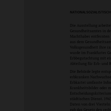
NATIONALSOZIALISTISCH
Die Ausstellung arbeite
Gesundheitsamtes in de
Machthaber entfernten 1
aus dem Gesundheitsamt
Volksgesundheit ihre r
wurde im Frankfurter Ge
Erbbegutachtung mit ein
Abteilung für Erb- und R
Die Behörde legte ents
erbkranken Nachwuchses“
Erbkartei umfasste Inf
Krankheitsbilder oder m
Entscheidungskriterium 
städtischen Dienst. 194
Daten von drei Vierteln
gab das Gesetz den rech