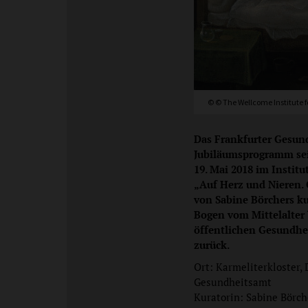
© © The Wellcome Institute f
Das Frankfurter Gesund
Jubiläumsprogramm sei
19. Mai 2018 im Instit
„Auf Herz und Nieren. 
von Sabine Börchers ku
Bogen vom Mittelalter 
öffentlichen Gesundhei
zurück.
Ort: Karmeliterkloster, 
Gesundheitsamt
Kuratorin: Sabine Börch