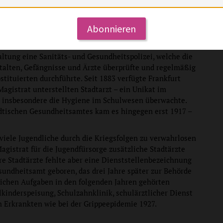
Abonnieren
e kommunale Selbstständigkeit verlor, schuf die
ltung eine Sanitäts- und Gesundheitspolizei, welche die
talten, Gefängnisse und Ärzte überprüfte und regelmäßig
tituierten durchführte. Seit 1883 verfügte Frankfurt
agistrat unterstellten Stadtarzt – ein Unikat im
r insbesondere die Hygiene im Schulwesen überwachte.
dtischen Gesundheitsamtes kam es hingegen erst 1917 –
viele Jugendliche durch die Kriegsfolgen zu verwahrlosen
agistrat für die Jugendfürsorge zusätzliche Stadtärzte
re Stadtärzte fehlte aber eine Dienststellenbezeichnung
sundheitsamt geboren, das drei Jahre später zur Behörde
ichen Aufgaben in den folgenden Jahren gehörten
lkinderspeisung, Schulzahnklinik, schulärztlicher Dienst
 Erkrankten wie bei der Grippeepidemie 1927.