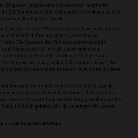
der Diagnose „angeborener Schwachsinn“ begründet
nd 3.200 Frankfurter Fälle dokumentiert, in denen zu drei
rilisation durchgeführt wurde.
onalsozialisten seit 1933 mit massiven Sparmaßnahmen
 zunächst subtil ihre propagierte „Vernichtung
voran. Die Insassen der Universitätsnervenklinik
- und Pflegeanstalten“ wie die Landesanstalten
r überführt. In Hadamar wurden ab 1940 mehr als
atisch ermordet. Das „Denkmal der Grauen Busse“, das
ung auf dem Rathenauplatz zu sehen ist, erinnert an diese
z Bemühungen einer umfassenden Entnazifizierung der
ionalsozialisten im Amt und mit Robert Ritter und Eva
ogar zwei Ärzte Anstellung, welche die „rassenbiologische
d Roma im Reich geleitet bzw. daran mitgewirkt hatten.
ZLICHE HERAUSFORDERUNGEN