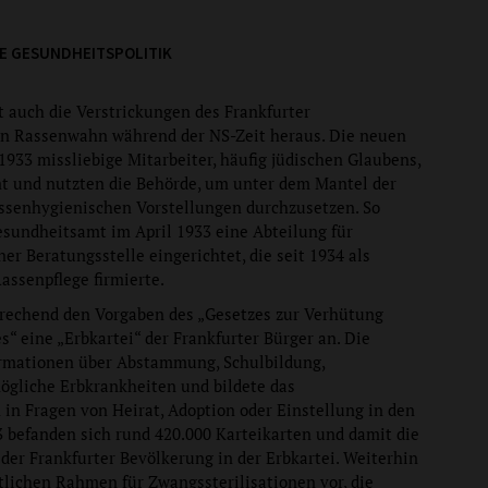
E GESUNDHEITSPOLITIK
t auch die Verstrickungen des Frankfurter
n Rassenwahn während der NS-Zeit heraus. Die neuen
933 missliebige Mitarbeiter, häufig jüdischen Glaubens,
 und nutzten die Behörde, um unter dem Mantel der
assenhygienischen Vorstellungen durchzusetzen. So
sundheitsamt im April 1933 eine Abteilung für
er Beratungsstelle eingerichtet, die seit 1934 als
assenpflege firmierte.
prechend den Vorgaben des „Gesetzes zur Verhütung
 eine „Erbkartei“ der Frankfurter Bürger an. Die
ormationen über Abstammung, Schulbildung,
ögliche Erbkrankheiten und bildete das
in Fragen von Heirat, Adoption oder Einstellung in den
3 befanden sich rund 420.000 Karteikarten und damit die
 der Frankfurter Bevölkerung in der Erbkartei. Weiterhin
tlichen Rahmen für Zwangssterilisationen vor, die