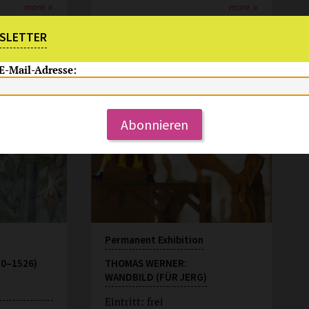
more
more
SLETTER
Permanent Offer
 E-Mail-Adresse:
tellung
Mo-So 11-18 Uhr
Abonnieren
Permanent Exhibition
80–1526)
THOMAS WERNER:
WANDBILD (FÜR JERG)
Eintritt: frei