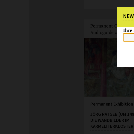
NEW
Permanent Offer
Ihre
Audioguide zur Auss
Permanent Exhibition
JÖRG RATGEB (UM 14
DIE WANDBILDER IM
KARMELITERKLOSTER