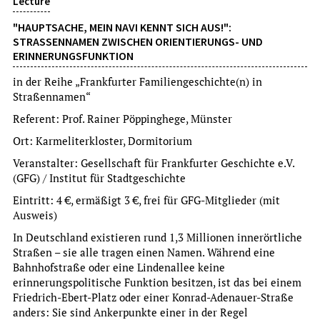
Lecture
"HAUPTSACHE, MEIN NAVI KENNT SICH AUS!":
STRASSENNAMEN ZWISCHEN ORIENTIERUNGS- UND E
RINNERUNGSFUNKTION
in der Reihe „Frankfurter Familiengeschichte(n) in
Straßennamen“
Exhibition opening
Referent: Prof. Rainer Pöppinghege, Münster
WILDES RADELN
Ort: Karmeliterkloster, Dormitorium
FAHRRADEXKURSION ZU WILDEN ECKEN
Veranstalter: Gesellschaft für Frankfurter Geschichte e.V.
(GFG) / Institut für Stadtgeschichte
um Voranmeldung wird gebeten
more
Eintritt: 4 €, ermäßigt 3 €, frei für GFG-Mitglieder (mit
Ausweis)
In Deutschland existieren rund 1,3 Millionen innerörtliche
Su, 9.8.2026
Straßen – sie alle tragen einen Namen. Während eine
15:00 Uhr
Bahnhofstraße oder eine Lindenallee keine
erinnerungspolitische Funktion besitzen, ist das bei einem
Friedrich-Ebert-Platz oder einer Konrad-Adenauer-Straße
anders: Sie sind Ankerpunkte einer in der Regel