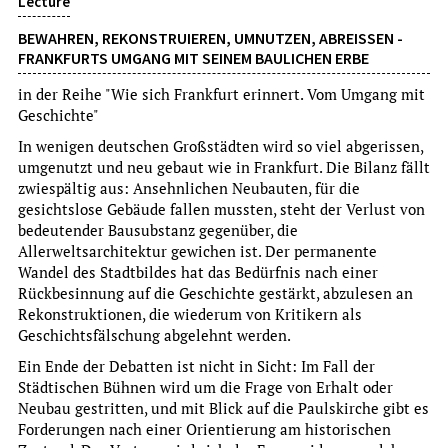
Lecture
BEWAHREN, REKONSTRUIEREN, UMNUTZEN, ABREISSEN - F
RANKFURTS UMGANG MIT SEINEM BAULICHEN ERBE
in der Reihe "Wie sich Frankfurt erinnert. Vom Umgang mit
Geschichte"
In wenigen deutschen Großstädten wird so viel abgerissen,
Exhibition opening
umgenutzt und neu gebaut wie in Frankfurt. Die Bilanz fällt
zwiespältig aus: Ansehnlichen Neubauten, für die
WILDES RADELN
gesichtslose Gebäude fallen mussten, steht der Verlust von
FAHRRADEXKURSION ZU WILDEN ECKEN
bedeutender Bausubstanz gegenüber, die
Allerweltsarchitektur gewichen ist. Der permanente
um Voranmeldung wird gebeten
Wandel des Stadtbildes hat das Bedürfnis nach einer
more
Rückbesinnung auf die Geschichte gestärkt, abzulesen an
Rekonstruktionen, die wiederum von Kritikern als
Su, 9.8.2026
Geschichtsfälschung abgelehnt werden.
15:00 Uhr
Ein Ende der Debatten ist nicht in Sicht: Im Fall der
Städtischen Bühnen wird um die Frage von Erhalt oder
Neubau gestritten, und mit Blick auf die Paulskirche gibt es
Forderungen nach einer Orientierung am historischen