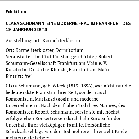
Exhibition
CLARA SCHUMANN: EINE MODERNE FRAU IM FRANKFURT DES
19. JAHRHUNDERTS
Ausstellungsort: Karmeliterkloster
Exhibition
Ort: Karmeliterkloster, Dormitorium
FRANKFURT WENT WEST
Veranstalter: Institut für Stadtgeschichte / Robert-
MICKEY BOHNACKER: FOTOGRAFIEN 1945-1965
Schumann-Gesellschaft Frankfurt am Main e. V.
Kuratorin: Dr. Ulrike Kienzle, Frankfurt am Main
Eintritt frei
Eintritt: frei
more
Clara Schumann, geb. Wieck (1819–1896), war nicht nur die
bedeutendste Pianistin ihrer Zeit, sondern auch
Permanent Offer
Komponistin, Musikpädagogin und moderne
Mo-So 11-18 Uhr
Unternehmerin. Nach dem frühen Tod ihres Mannes, des
Komponisten Robert Schumann, sorgte sie mit höchst
erfolgreichen Konzertreisen durch halb Europa für den
Unterhalt ihrer vielköpfigen Familie. Persönliche
Schicksalsschläge wie den Tod mehrerer ihrer acht Kinder
meisterte sie beherzt.