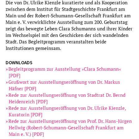
Die von Dr. Ulrike Kienzle kuratierte und als Kooperation
zwischen dem Institut für Stadtgeschichte Frankfurt am
Main und der Robert-Schumann-Gesellschaft Frankfurt am
Main e. V. verwirklichte Ausstellung zum 200. Geburtstag
zeigt das bewegte Leben Clara Schumanns und ihrer Kinder
im Wechselspiel mit den Geschicken der sich wandelnden
Stadt. Das Begleitprogramm veranstalten beide
Institutionen gemeinsam.
DOWNLOADS
Begleitprogramm zur Ausstellung »Clara Schumann«
[PDF]
Grußwort zur Ausstellungseröffnung von Dr. Markus
Häfner [PDF]
Rede zur Ausstellungseröffnung von Stadtrat Dr. Bernd
Heidenreich [PDF]
Permanent Exhibition
Rede zur Ausstellungseröffnung von Dr. Ulrike Kienzle,
Kuratorin [PDF]
JÖRG RATGEB (UM 1480–1526)
Rede zur Ausstellungseröffnung von Prof. Dr. Hans-Jürgen
DIE WANDBILDER IM KARMELITERKLOSTER
Hellwig (Robert-Schumann-Gesellschaft Frankfurt am
Abspielbar im Webbrowser
Main e. V.) [PDF]
more