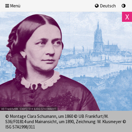
Menü
Deutsch
X
17.6.2025 – 31.8.2027
© Montage Clara Schumann, um 1860 © UB Frankfurt/M.
S36/F01814 und Mainansicht, um 1890, Zeichnung: W. Klusmeyer ©
ISG S7A1998/311