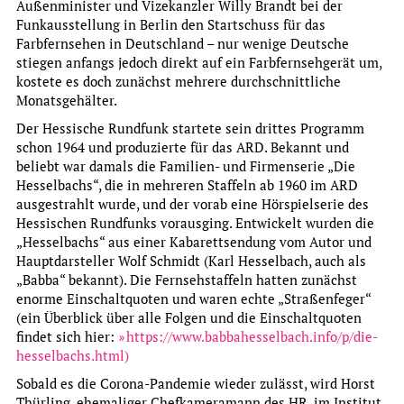
Außenminister und Vizekanzler Willy Brandt bei der
Online-Article
Funkausstellung in Berlin den Startschuss für das
BEATLEMANIA UND JUGENDKULTUR IN DEN 1960ER
Farbfernsehen in Deutschland – nur wenige Deutsche
JAHREN
stiegen anfangs jedoch direkt auf ein Farbfernsehgerät um,
kostete es doch zunächst mehrere durchschnittliche
An den Samstagnachmittagen, an denen in den
Monatsgehälter.
1960er Jahren die Läden noch nicht geöffnet hatten,
Der Hessische Rundfunk startete sein drittes Programm
war die Frankfurter Hauptwache noch „eine Stätte der
schon 1964 und produzierte für das ARD. Bekannt und
Beschaulichkeit“. Doch gegen 17 Uhr kamen die
beliebt war damals die Familien- und Firmenserie „Die
damals so genannten „Frankfurter Beatles“.
Hesselbachs“, die in mehreren Staffeln ab 1960 im ARD
more
ausgestrahlt wurde, und der vorab eine Hörspielserie des
Hessischen Rundfunks vorausging. Entwickelt wurden die
Permanent Offer
„Hesselbachs“ aus einer Kabarettsendung vom Autor und
Einblicke in Frankfurts Geschichte
Hauptdarsteller Wolf Schmidt (Karl Hesselbach, auch als
„Babba“ bekannt). Die Fernsehstaffeln hatten zunächst
© ISG FFM: Ratifizierung des Steinbuches von Bonames, 26.
enorme Einschaltquoten und waren echte „Straßenfeger“
April 1723
(ein Überblick über alle Folgen und die Einschaltquoten
findet sich hier:
https://www.babbahesselbach.info/p/die-
Online-Article
hesselbachs.html)
BONAMESER WASSERBURG UND HAUSENER MÜHLE 1721
Sobald es die Corona-Pandemie wieder zulässt, wird Horst
UND 1724 IN STEINBÜCHERN DES KORNAMTES
Thürling, ehemaliger Chefkameramann des HR, im Institut