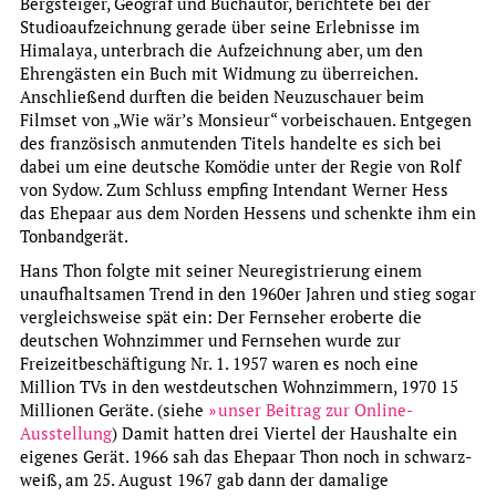
Bergsteiger, Geograf und Buchautor, berichtete bei der
1960ern deutschlandweit Beachtung.
Studioaufzeichnung gerade über seine Erlebnisse im
more
Himalaya, unterbrach die Aufzeichnung aber, um den
Ehrengästen ein Buch mit Widmung zu überreichen.
Permanent Offer
Anschließend durften die beiden Neuzuschauer beim
Schlaglichter auf die 60er
Filmset von „Wie wär’s Monsieur“ vorbeischauen. Entgegen
des französisch anmutenden Titels handelte es sich bei
dabei um eine deutsche Komödie unter der Regie von Rolf
von Sydow. Zum Schluss empfing Intendant Werner Hess
das Ehepaar aus dem Norden Hessens und schenkte ihm ein
Tonbandgerät.
Hans Thon folgte mit seiner Neuregistrierung einem
unaufhaltsamen Trend in den 1960er Jahren und stieg sogar
vergleichsweise spät ein: Der Fernseher eroberte die
deutschen Wohnzimmer und Fernsehen wurde zur
Freizeitbeschäftigung Nr. 1. 1957 waren es noch eine
Million TVs in den westdeutschen Wohnzimmern, 1970 15
Millionen Geräte. (siehe
unser Beitrag zur Online-
Ausstellung
) Damit hatten drei Viertel der Haushalte ein
eigenes Gerät. 1966 sah das Ehepaar Thon noch in schwarz-
weiß, am 25. August 1967 gab dann der damalige