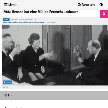
Menü
Deutsch
X
ONLINE ARTICLES
Frankfurt's history offers many interesting stories, evens,
persons and developments. You can learn a lot about them
in the Institute for the History of Frankfurt!
© HR
Permanent Offer
Bewegte Zeiten