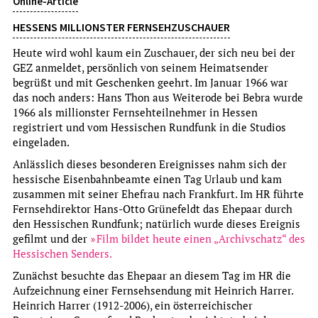
Online-Article
HESSENS MILLIONSTER FERNSEHZUSCHAUER
Heute wird wohl kaum ein Zuschauer, der sich neu bei der
GEZ anmeldet, persönlich von seinem Heimatsender
begrüßt und mit Geschenken geehrt. Im Januar 1966 war
das noch anders: Hans Thon aus Weiterode bei Bebra wurde
1966 als millionster Fernsehteilnehmer in Hessen
registriert und vom Hessischen Rundfunk in die Studios
eingeladen.
Anlässlich dieses besonderen Ereignisses nahm sich der
hessische Eisenbahnbeamte einen Tag Urlaub und kam
zusammen mit seiner Ehefrau nach Frankfurt. Im HR führte
Fernsehdirektor Hans-Otto Grünefeldt das Ehepaar durch
den Hessischen Rundfunk; natürlich wurde dieses Ereignis
gefilmt und der
Film bildet heute einen „Archivschatz“ des
Online-Article
Hessischen Senders.
»PUBLIKUMSBESCHIMPFUNG«: THEATER IN FRANKFURT
Zunächst besuchte das Ehepaar an diesem Tag im HR die
Aufzeichnung einer Fernsehsendung mit Heinrich Harrer.
Inszenierungen des Frankfurter Schauspielhauses
Heinrich Harrer (1912-2006), ein österreichischer
und des TAT (Theater am Turm) fanden in den