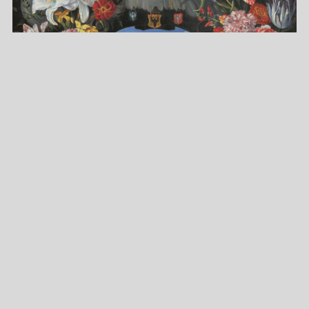
Christian Freigang, Markus Dauss und Evelyn Brockhoff
(Hrsg.)
DAS ‚NEUE‘ FRANKFURT
Innovationen in der Frankfurter Kunst vom
Mittelalter bis heute
Archiv für Frankfurts Geschichte und Kunst, Band 72
more