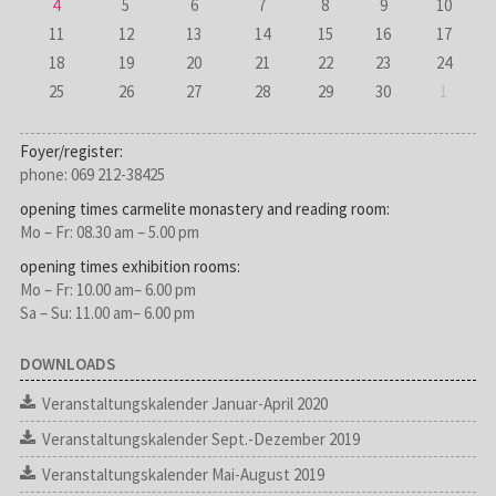
4
5
6
7
8
9
10
11
12
13
14
15
16
17
18
19
20
21
22
23
24
25
26
27
28
29
30
1
Foyer/register:
phone: 069 212-38425
opening times carmelite monastery and reading room:
Mo – Fr: 08.30 am – 5.00 pm
opening times exhibition rooms:
Mo – Fr: 10.00 am– 6.00 pm
Sa – Su: 11.00 am– 6.00 pm
DOWNLOADS
Veranstaltungskalender Januar-April 2020
Veranstaltungskalender Sept.-Dezember 2019
Veranstaltungskalender Mai-August 2019