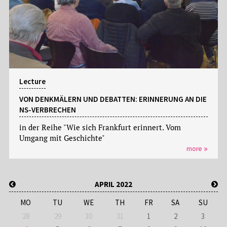
Lecture
VON DENKMÄLERN UND DEBATTEN: ERINNERUNG AN DIE
NS-VERBRECHEN
in der Reihe "Wie sich Frankfurt erinnert. Vom
Umgang mit Geschichte"
more
APRIL 2022
MO
TU
WE
TH
FR
SA
SU
28
29
30
31
1
2
3