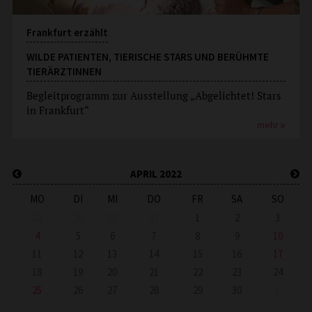
Frankfurt erzählt
WILDE PATIENTEN, TIERISCHE STARS UND BERÜHMTE
TIERÄRZTINNEN
Begleitprogramm zur Ausstellung „Abgelichtet! Stars
in Frankfurt“
mehr
APRIL 2022
MO
DI
MI
DO
FR
SA
SO
28
29
30
31
1
2
3
4
5
6
7
8
9
10
11
12
13
14
15
16
17
18
19
20
21
22
23
24
25
26
27
28
29
30
1