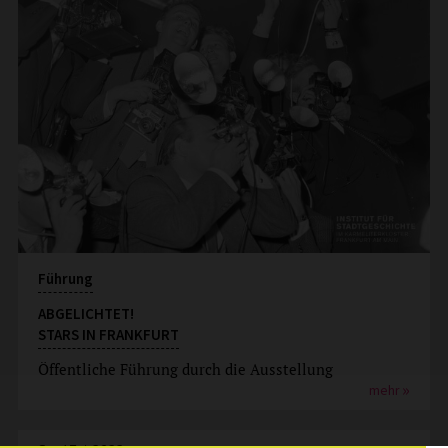
Führung
ABGELICHTET!
STARS IN FRANKFURT
Öffentliche Führung durch die Ausstellung
mehr