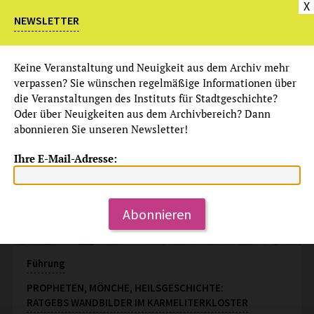
So, 17.4.2022
X
15:00 Uhr
NEWSLETTER
Keine Veranstaltung und Neuigkeit aus dem Archiv mehr
verpassen? Sie wünschen regelmäßige Informationen über
die Veranstaltungen des Instituts für Stadtgeschichte?
Oder über Neuigkeiten aus dem Archivbereich? Dann
abonnieren Sie unseren Newsletter!
Ihre E-Mail-Adresse:
Abonnieren
Führung
PROPHETEN, MÖNCHE, HEILSGESCHICHTE:
RATGEBS WANDBILDER IM KARMELITERKLOSTER