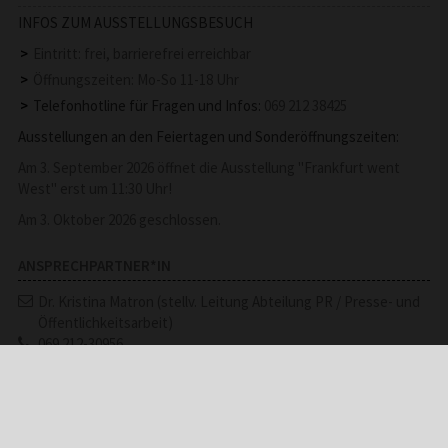
INFOS ZUM AUSSTELLUNGSBESUCH
Eintritt: frei, barrierefrei erreichbar
Öffnungszeiten: Mo-So 11-18 Uhr
Telefonhotline für Fragen und Infos:
069 212 38425
Ausstellungen an den Feiertagen und Sonderöffnungszeiten:
Am 3. September 2026 öffnet die Ausstellung "Frankfurt went
West" erst um 11:30 Uhr!
Am 3. Oktober 2026 geschlossen.
ANSPRECHPARTNER*IN
Dr. Kristina Matron (stellv. Leitung Abteilung PR / Presse- und
Öffentlichkeitsarbeit)
069 212-30956
DOWNLOADS
Veranstaltungen Mai bis August 2026