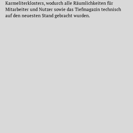
Karmeliterklosters, wodurch alle Räumlichkeiten für
Mitarbeiter und Nutzer sowie das Tiefmagazin technisch
auf den neuesten Stand gebracht wurden.
Das Institut für Stadtgeschichte umfasst derzeit (2016),
verteilt auf die Standorte Karmeliterkloster und
Borsigallee, ca. 25 Regalkilometer Archivalien sowie eine
umfangreiche Präsenzbibliothek.
AUSSERDEM IN "ÜBER UNS"
Überblick
Geschichte des Instituts