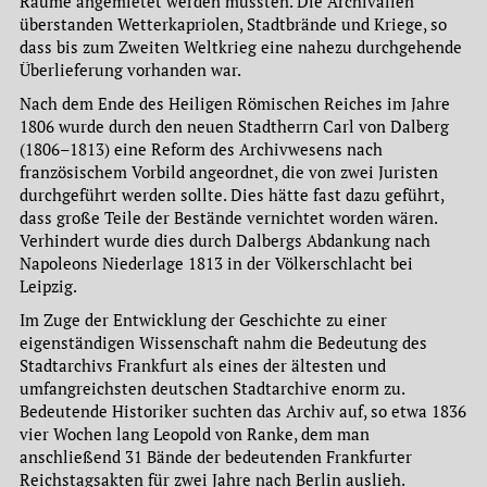
Räume angemietet werden mussten. Die Archivalien
überstanden Wetterkapriolen, Stadtbrände und Kriege, so
dass bis zum Zweiten Weltkrieg eine nahezu durchgehende
Überlieferung vorhanden war.
Nach dem Ende des Heiligen Römischen Reiches im Jahre
1806 wurde durch den neuen Stadtherrn Carl von Dalberg
(1806–1813) eine Reform des Archivwesens nach
französischem Vorbild angeordnet, die von zwei Juristen
durchgeführt werden sollte. Dies hätte fast dazu geführt,
dass große Teile der Bestände vernichtet worden wären.
Verhindert wurde dies durch Dalbergs Abdankung nach
Napoleons Niederlage 1813 in der Völkerschlacht bei
Leipzig.
Im Zuge der Entwicklung der Geschichte zu einer
eigenständigen Wissenschaft nahm die Bedeutung des
Stadtarchivs Frankfurt als eines der ältesten und
umfangreichsten deutschen Stadtarchive enorm zu.
Bedeutende Historiker suchten das Archiv auf, so etwa 1836
vier Wochen lang Leopold von Ranke, dem man
anschließend 31 Bände der bedeutenden Frankfurter
Reichstagsakten für zwei Jahre nach Berlin auslieh.