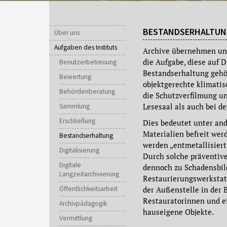
BESTANDSERHALTUN
Über uns
Aufgaben des Instituts
Archive übernehmen und
die Aufgabe, diese auf
Benutzerbetreuung
Bestandserhaltung gehör
Bewertung
objektgerechte klimati
Behördenberatung
die Schutzverfilmung un
Lesesaal als auch bei d
Sammlung
Erschließung
Dies bedeutet unter an
Materialien befreit we
Bestandserhaltung
werden „entmetallisiert
Digitalisierung
Durch solche präventi
Digitale
dennoch zu Schadensbild
Langzeitarchivierung
Restaurierungswerkstatt 
Öffentlichkeitsarbeit
der Außenstelle in der 
Restauratorinnen und e
Archivpädagogik
hauseigene Objekte.
Vermittlung