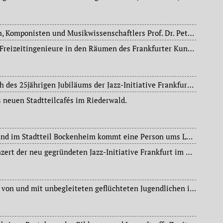
Tod des Musikpädagogen, Komponisten und Musikwissenschaftlers Prof. Dr. Peter Cahn (1927-2016).
Erste Technikmesse für Freizeitingenieure in den Räumen des Frankfurter Kunstvereins.
Doppelkonzert anlässlich des 25jährigen Jubiläums der Jazz-Initiative Frankfurt im Titania im Stadtteil Bockenheim.
s neuen Stadtteilcafés im Riederwald.
Bei einem Wohnungsbrand im Stadtteil Bockenheim kommt eine Person ums Leben.
Vor 25 Jahren erstes Konzert der neu gegründeten Jazz-Initiative Frankfurt im Titania im Stadtteil Bockenheim.
Ausstellung mit Bildern von und mit unbegleiteten geflüchteten Jugendlichen im Gallustheater.