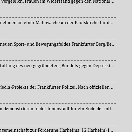
Ausstellung „Nichts war vergeblich. Frauen im Widerstand gegen den Nationalsozialismus“ in der Zentralbibliothek.
Mehr als 100 Menschen nehmen an einer Mahnwache an der Paulskirche für die Terroropfer in Istanbul (am 12.01. d. J.) teil.
Offizielle Eröffnung des neuen Sport- und Bewegungsfeldes Frankfurter Berg/Berkersheim.
Erste öffentliche Veranstaltung des neu gegründeten „Bündnis gegen Depression“ in der Deutschen Nationalbibliothek.
Start des neuen Social-Media-Projekts der Frankfurter Polizei. Nach offiziellen Kanälen bei Facebook und Twitter ist das Polizeipräsidium jetzt auch auf Instagram aktiv.
Mehr als 1.000 Menschen demonstrieren in der Innenstadt für ein Ende der militärischen Unterstützung der Türkei durch Deutschland.
Gründung der Interessengemeinschaft zur Förderung Harheims (IG Harheim) im Bürgerhaus Harheim.