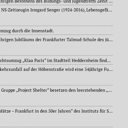
Feier anlässlich des 25jährigen Bestehens des Bildungs- und Jugendtreffs Zenit im Stadtteil Höchst.
Tod der Journalistin und NS-Zeitzeugin Irmgard Senger (1924-2016), Lebensgefährtin des NS-Überlebenden und Schriftstellers Valentin Senger (1918-1997).
umzug durch die Innenstadt.
Feier anlässlich des 15jährigen Jubiläums der Frankfurter Talmud-Schule des jüdischen Vereins Chabad in der Westend-Synagoge.
Der traditionelle Fastnachtsumzug „Klaa Paris“ im Stadtteil Heddernheim findet in diesem Jahr wegen des Unwetters nicht statt.
Bei einem schweren Verkehrsunfall auf der Höhenstraße wird eine 54jährige Fußgängerin von einem Lkw erfasst und dabei tödlich verletzt.
Rund 100 Aktivisten der Gruppe „Project Shelter“ besetzen den leerstehenden „Paradieshof“ im Stadtteil Sachsenhausen. Wenig später beendet die Polizei diese Aktion.
Fotoausstellung „Schauplätze – Frankfurt in den 50er Jahren“ des Instituts für Stadtgeschichte im Dormitorium des Karmeliterklosters.