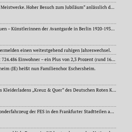
Ausstellung „Dialog der Meistwerke. Hoher Besuch zum Jubiläum“ anlässlich des 200. Geburtstages des Städels – zentrale Werke der eigenen Sammlung plus Meistwerken aus den renommiertesten Museen der Welt.
Ausstellung „Sturm-Frauen – Künstlerinnen der Avantgarde in Berlin 1920-1932“ in der Schirn Kunsthalle.
vermelden einen weitestgehend ruhigen Jahreswechsel.
Frankfurt am Main zählt 724.486 Einwohner – ein Plus von 2,3 Prozent (rund 16.000 Menschen) im Vergleich zum Vorjahr.
heim (JE) heißt nun Familienchor Eschersheim.
Einjähriges Bestehen des Kleiderladens „Kreuz & Quer“ des Deutschen Roten Kreuzes (DRK) im Stadtteil Griesheim.
Erstmals sammelt ein Sonderfahrzeug der FES in den Frankfurter Stadtteilen ausgediente Weihnachtsbäume ein.