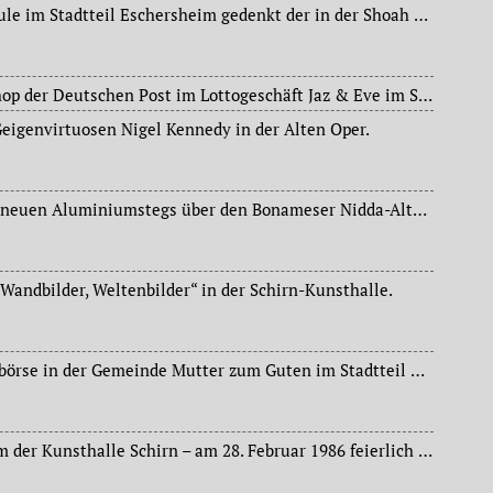
Die Ludwig-Richter-Schule im Stadtteil Eschersheim gedenkt der in der Shoah ermordeten Margot Frank (1926-1945), Schwester von Anne Frank (1929-1945 KZ Bergen-Belsen), die heute 90 Jahre alt geworden wäre und im März 1945 im KZ Bergen-Belsen umgekommen ist.
Eröffnung eines Paketshop der Deutschen Post im Lottogeschäft Jaz & Eve im Stadtteil Griesheim.
Geigenvirtuosen Nigel Kennedy in der Alten Oper.
Offizielle Eröffnung des neuen Aluminiumstegs über den Bonameser Nidda-Altarm.
 Wandbilder, Weltenbilder“ in der Schirn-Kunsthalle.
Erste Frankfurter Pilgerbörse in der Gemeinde Mutter zum Guten im Stadtteil Niederrad.
Dreißigjähriges Jubiläum der Kunsthalle Schirn – am 28. Februar 1986 feierlich eröffnet.