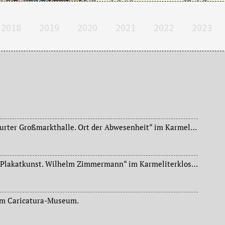
2018
2019
2020
2021
2022
2023
Ausstellung „Die Frankfurter Großmarkthalle. Ort der Abwesenheit“ im Karmeliterkloster, Institut für Stadtgeschichte.
Ausstellung „Politische Plakatkunst. Wilhelm Zimmermann“ im Karmeliterkloster, Institut für Stadtgeschichte.
 im Caricatura-Museum.