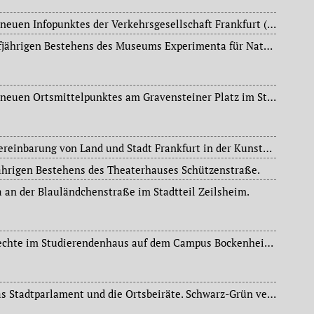
Offizielle Eröffnung des neuen Infopunktes der Verkehrsgesellschaft Frankfurt (VGF) an der Hauptwache.
Feier anlässlich des fünfjährigen Bestehens des Museums Experimenta für Naturwissenschaften und Technik im Stadtteil Bockenheim.
Offizielle Eröffnung des neuen Ortsmittelpunktes am Gravensteiner Platz im Stadtteil Preungesheim.
Unterzeichnung einer Vereinbarung von Land und Stadt Frankfurt in der Kunsthalle Portikus: Die Städelschule wird am 1. Januar 2919 eine Hochschule des Landes Hessen.
jährigen Bestehens des Theaterhauses Schützenstraße.
a an der Blauländchenstraße im Stadtteil Zeilsheim.
Konferenz für gleiche Rechte im Studierendenhaus auf dem Campus Bockenheim, veranstaltet vom linken Gruppen und Flüchtlingsinitiativen.
Kommunalwahlen für das Stadtparlament und die Ortsbeiräte. Schwarz-Grün verliert die Mehrheit im Römer. Die „Alternative für Deutschland“ (AfD) erreicht aus dem Stand knapp neun Prozent der gültigen Stimmen.