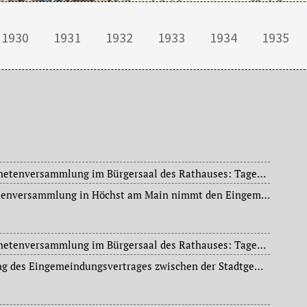
1930
1931
1932
1933
1934
1935
Sitzung der Stadtverordnetenversammlung im Bürgersaal des Rathauses: Tagesordnung: Mit einer Mehrheit von 35 Stimmen der Deutschen Demokratischen Partei, Sozialdemokratischen Partei Deutschlands und des Zentrums gegen 26 Stimmen der Deutschen Volkspartei, Wirtschaftspartei, Kommunistischen Partei Deutschlands, Deutschnationalen Volkspartei und der NSDAP wird der Eingemeindungsvertrag der Stadt Frankfurt am Main mit Höchst am Main angenommen; ebenso, diesmal mit einer um die Kommunisten erweiterten Mehrheit, der Eingemeindungsvertrag der Stadt Frankfurt am Main mit der Arbeitergemeinde Nied. Des Weiteren tritt Stadtrat Willy Meckbach (1869-1943) (Schul- und Bildungswesen) nach einer Amtstätigkeit von zwanzig Jahren in den Ruhestand und wird von Oberbürgermeister Dr. Ludwig Landmann (1868-1945) verabschiedet.
Auch die Stadtverordnetenversammlung in Höchst am Main nimmt den Eingemeindungsvertrag mit 24 gegen 10 Stimmen an.
Sitzung der Stadtverordnetenversammlung im Bürgersaal des Rathauses: Tagesordnung: Erweiterung des Gasrohrnetzes im Versorgungsgebiet des städtischen Gaswerks Frankfurt am Main-Heddernheim, Gewährung eines einmaligen Beitrages an die Gemeinnützige Krankenhilfe des Ärzteverbandes für freie Arztwahl e. V., Erwerb von Grundstücken in der Gemarkung Heddernheim für die Zwecke der Niddaregulierung.
Offizielle Unterzeichnung des Eingemeindungsvertrages zwischen der Stadtgemeinde Frankfurt am Main und der Stadtgemeinde Höchst am Main und der Landgemeinde Nied im Rathaus.