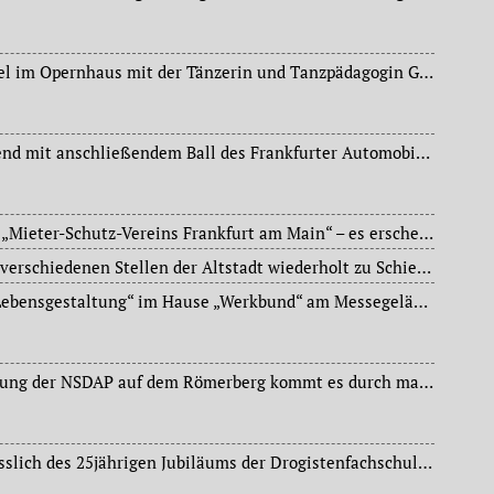
Einmaliges Tanzgastspiel im Opernhaus mit der Tänzerin und Tanzpädagogin Gret Palucca („Palucca Schule“, Dresden).
Großer Gesellschaftsabend mit anschließendem Ball des Frankfurter Automobil-Club e. V. im Hotel „Frankfurter Hof“ – zum ersten Mal nach dem Ersten Weltkrieg.
20jähriges Jubiläum des „Mieter-Schutz-Vereins Frankfurt am Main“ – es erscheint eine Sonderausgabe der Frankfurter Mieterzeitung.
Am Abend kommt es an verschiedenen Stellen der Altstadt wiederholt zu Schießereien und Prügeleien zwischen Anhängern der Kommunistischen Partei Deutschlands (KPD) und der NSDAP.
Ausstellung „Wege zur Lebensgestaltung“ im Hause „Werkbund“ am Messegelände.
Während einer Kundgebung der NSDAP auf dem Römerberg kommt es durch massive Störungen von Anhängern der Kommunistischen Partei Deutschlands (KPD). Schüsse fallen; infolge des darauf entstehenden Tumults werden einige Personen verletzt. Die Polizei räumt den Römerberg und die angrenzenden Straßen.
Akademische Feier anlässlich des 25jährigen Jubiläums der Drogistenfachschule zu Frankfurt am Main in der Aula der Berufsschule 5 für Bekleidungs- und Nahrungsgewerbe.