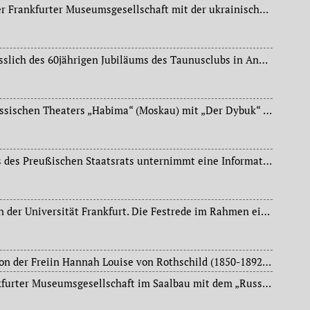
Kammermusik-Abend der Frankfurter Museumsgesellschaft mit der ukrainischen Pianistin Lubka Kolessa im Saalbau.
Akademische Feier anlässlich des 60jährigen Jubiläums des Taunusclubs in Anwesenheit von Oberbürgermeister Dr. Ludwig Landmann (1868-1945) im Palmengarten.
Gastspiel des jüdisch-russischen Theaters „Habima“ (Moskau) mit „Der Dybuk“ [auch: Dybbuk bzw. Dibbuk] im Neuen Theater.
Der Gemeindeausschuss des Preußischen Staatsrats unternimmt eine Informationsreise nach Frankfurt am Main, Wiesbaden und Höchst am Main, um die Eingemeindungen zwischen der Stadtgemeinde Frankfurt am Main und der Stadtgemeinde Höchst am Main sowie der Landgemeinde Nied vor Ort zu begutachten. Am 17.01. findet dazu in der Mainstadt eine Besprechung statt, am 18.01. werden die nach Frankfurt am Main einzugemeindenden Orte besichtigt, am 19. 01.werden Höchst und die Landgemeinden des neuen Kreises besucht.
Reichsgründungsfeier an der Universität Frankfurt. Die Festrede im Rahmen eines akademischen Festaktes in der Aula der Universität hält der Ordinarius der Mathematik (seit 1921), Prof. Max Dehn (1878-1952): „Die geistige Eigenart des Mathematikers“.
Der Vorstand der 1887 von der Freiin Hannah Louise von Rothschild (1850-1892) zum Andenken an ihren 1886 verstorbenen Vater, Freiherr Mayer Carl von Rothschild (1820-1886), geschaffenen Stiftung „Freiherrlich Carl von Rothschild’schen öffentliche Bibliothek“ beschließt aufgrund der Entwertung des Stiftungsvermögens infolge der Inflation die Auflösung dieser Stiftung. Die Rothschild’sche Bibliothek mitsamt ihrem Domizil wird im gleichen Jahr von der Stadt Frankfurt am Main übernommen und fließt schließlich in die „Stadt- und Universitätsbibliothek“ ein.
Sonderkonzert der Frankfurter Museumsgesellschaft im Saalbau mit dem „Russischen Staatschor“ (ehemaliger Kaiserlicher Chor) unter der Leitung vom Prof. Mikhail Georgievich Klimov.