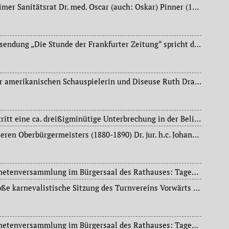
Tod des Chirurgen Geheimer Sanitätsrat Dr. med. Oscar (auch: Oskar) Pinner (1856-1928), seit 1883 in Frankfurt am Main, Chirurg am „Rothschild’schen Hospital“ (Hospital der Georgine Sara von Rothschild’schen Stiftung, Röderbergweg) und am Bethanien-Krankenhaus, Vater der Malerin und Buchillustratorin Erna Pinner (1893-1987).
Im Rahmen der Hörfunksendung „Die Stunde der Frankfurter Zeitung“ spricht der aus Wiesbaden stammende Schriftsteller und Journalist Dr. Alfons Paquet (1881-1944), seit 1918 dauerhaft in Frankfurt am Main ansässig, über seine Geburtsstadt.
Einmaliges Gastspiel der amerikanischen Schauspielerin und Diseuse Ruth Draper im Neuen Theater.
Am frühen Nachmittag tritt eine ca. dreißigminütige Unterbrechung in der Belieferung Frankfurts mit Drehstrom durch die Preußische Elektrizitäts-AG ein. Beim Versuch des Preußenwerks und des Bayernwerks ihre Hunderttausendvolt-Netze in Aschaffenburg zusammenzuschalten, wird ein Kurzschluss verursacht. Auch die Straßenbahn hat streckenweise keinen Strom.
100. Geburtstag des früheren Oberbürgermeisters (1880-1890) Dr. jur. h.c. Johannes Franz von Miquel (1828-1901), Frankfurter Ehrenbürger (1890), Ehrengrab auf dem Frankfurter Hauptfriedhof.
Sitzung der Stadtverordnetenversammlung im Bürgersaal des Rathauses: Tagesordnung: Ausführung außergewöhnlicher Straßenbauten, Austausch und Ankauf von Grundstücken, Legung von Wasserleitungen.
Fastnacht-Dienstag: Große karnevalistische Sitzung des Turnvereins Vorwärts 1882 Bockenheim.
Sitzung der Stadtverordnetenversammlung im Bürgersaal des Rathauses: Tagesordnung: u.a. Ausführung von städtischen Notstandsarbeiten.