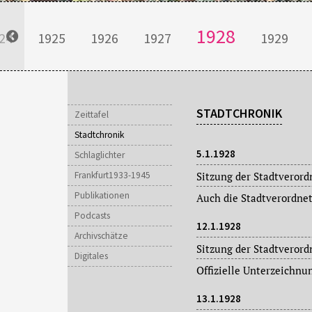
1928
24
1925
1926
1927
1929
STADTCHRONIK
Zeittafel
Stadtchronik
5.1.1928
Schlaglichter
Frankfurt1933-1945
Publikationen
Podcasts
12.1.1928
Archivschätze
Digitales
13.1.1928