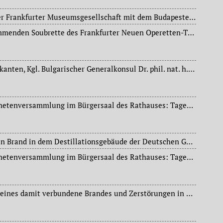
Kammermusik-Abend der Frankfurter Museumsgesellschaft mit dem Budapester „Léner-Quartett“ im Saalbau.
Tod der aus Ungarn stammenden Soubrette des Frankfurter Neuen Operetten-Theaters, Lisa Rado (1892-1928).
60. Geburtstag des Fabrikanten, Kgl. Bulgarischer Generalkonsul Dr. phil. nat. h.c. Alfred Teves (1868-1953), 1912 Gründer der „Alfred Teves Maschinen- und Armaturenfabrik KG“ (später GmbH), 1922 Verleihung der Ehrendoktorwürde der Universität Frankfurt.
Sitzung der Stadtverordnetenversammlung im Bürgersaal des Rathauses: Tagesordnung: Änderung des Wahlrechts zu den Beamtenvertretungen bzw. Durchführung der Wahlen nach dem Verhältniswahlsystem, Schaffung einer weiteren Stadtschulratstelle ab 01.04.1928, Erbbauvertrag des Hospitals zum heiligen Geist mit der Siedlungsgenossenschaft berufstätiger Frauen eGmbH über ein Grundstück an der Adickesallee.
Bei einem morgendlichen Brand in dem Destillationsgebäude der Deutschen Gasolinwerke, Daimlerstraße, entsteht durch brennende Ölbehälter hoher Sachschaden. Personen werden nicht verletzt.
Sitzung der Stadtverordnetenversammlung im Bürgersaal des Rathauses: Tagesordnung: Vorlage des Haushaltsplanentwurfes für das Jahr 1928. In seiner Etatrede gibt Oberbürgermeister Dr. Ludwig Landmann (1868-1945) einen Überblick über die ökonomische Situation der Mainstadt – trotz wirtschaftlichem Aufschwung kein nennenswerter Rückgang der Arbeitslosenquote.
Infolge einer Explosion, eines damit verbundene Brandes und Zerstörungen in der Schaltanlage im Elektrizitätswerk I ist Frankfurt am Main für ca. 90 Minuten ohne elektrischen Strom. Die bereits auf Drehstrom umgestellten Stadtteile, ebenso wie die Straßenbahn, bleiben von der Störung verschont. Damit ist die Mainstadt bereits das zweite Mal innerhalb weniger Wochen (zuletzt am 21.12.1927) von einem gravierenden Stromausfall betroffen.