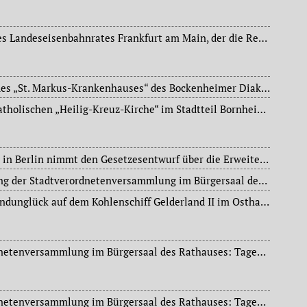
7. ordentliche Sitzung des Landeseisenbahnrates Frankfurt am Main, der die Reichsbahndirektionsbezirke Kassel, Mainz und Frankfurt am Main umfasst.
Feierliche Einweihung des „St. Markus-Krankenhauses“ des Bockenheimer Diakonissenvereins – hervorgegangen aus dem Bockenheimer Diakonissenheim Falkstraße. Der Name stammt von der Evangelischen Markusgemeinde in Bockenheim.
Grundsteinlegung der katholischen „Heilig-Kreuz-Kirche“ im Stadtteil Bornheim am Bornheimer Hang.
Der Preußische Landtag in Berlin nimmt den Gesetzesentwurf über die Erweiterung des Stadtkreises Frankfurt am Main und die Neueinteilung von Landkreisen im Regierungsbezirk Wiesbaden mit großer Mehrheit endgültig an.
(Nichtöffentliche) Sitzung der Stadtverordnetenversammlung im Bürgersaal des Rathauses: Tagesordnung: Wahl eines besoldeten Stadtrats für die Leitung des städtischen Verkehrs- und Wirtschaftsamtes. Gewählt wird Dr. August Lingnau (1890-1960). Im Anschluss daran Beginn der dreitägigen (20,. 21. u. 22.03.) Haushaltsdebatte: Des Weiteren ermächtigt die Stadtverordnetenversammlung den Magistrat zur Aufnahme einer Inlandsanleihe von zwanzig Millionen Mark zur Abdeckung extraordinärer, von den städtischen Körperschaften bereits früher genehmigten Aufwendungen. Davon entfallen rund zehn Millionen Mark auf den städtischen Wohnungsbau der letzten beiden Jahre, jeweils über vier Millionen Mark auf den Straßenbau und auf Kanalbauten sowie 1,72 Millionen Mark auf die Niddaregulierung.
Bei einem schweren Brandunglück auf dem Kohlenschiff Gelderland II im Osthafen wird ein 41jähriger Matrose tödlich verletzt.
Sitzung der Stadtverordnetenversammlung im Bürgersaal des Rathauses: Tagesordnung: Fortsetzung der dreitägigen Haushaltsdebatte. Abschluss eines Stromlieferungsvertrages mit dem Deutschen Reich (Reichswasserstraßenverwaltung), Beschaffung von zwanzig Kraftomnibussen für die städtische Straßenbahn, Gewährung einer einmaligen finanziellen Unterstützung des Frankfurter Motettenchors im Interesse der Ergänzung des Schulmusikunterrichts.
Sitzung der Stadtverordnetenversammlung im Bürgersaal des Rathauses: Tagesordnung: Fortsetzung der dreitägigen Haushaltsdebatte.