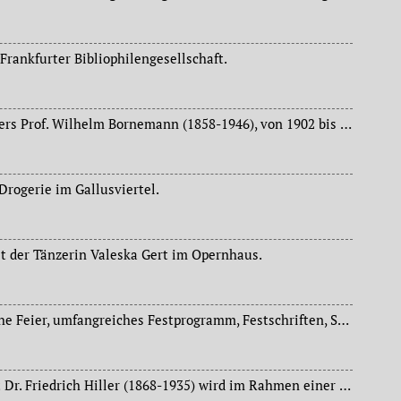
rankfurter Bibliophilengesellschaft.
70. Geburtstag des Pfarrers Prof. Wilhelm Bornemann (1858-1946), von 1902 bis 1931 Pfarrer der Nikolaikirche, seit 1906 Senior und Präsident der Evangelischen Landeskirchenversammlung.
rogerie im Gallusviertel.
t der Tänzerin Valeska Gert im Opernhaus.
Doppelfeier (Akademische Feier, umfangreiches Festprogramm, Festschriften, Sonderschau, Festbankett) anlässlich des 100jährigen Jubiläums des ältesten der großen Männerchorvereine Frankfurts, des „Frankfurter Liederkranzes“, und des 90jährigen Jubiläums der mit ihm verbundenen „Mozart-Stiftung“. In Manskopfs Musikhistorischem Museum wird zusätzlich eine historische Sonderschau gezeigt.
Der langjährige Stadtrat Dr. Friedrich Hiller (1868-1935) wird im Rahmen einer Magistratssitzung von Oberbürgermeister Dr. Ludwig Landmann (1868-1945) in den Ruhestand verabschiedet.