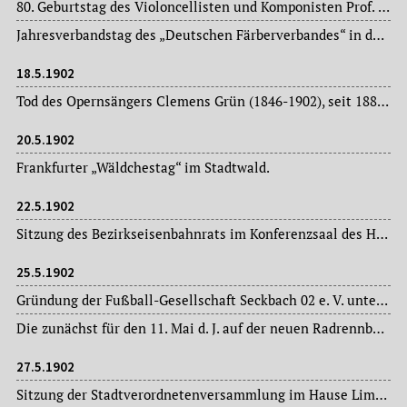
80. Geburtstag des Violoncellisten und Komponisten Prof. Bernhard Cossmann (1822-1910), seit 1878 Professor an Dr. Hoch’s Konservatorium (Violoncello).
Jahresverbandstag des „Deutschen Färberverbandes“ in der „Alemannia“ und im „Saalbau“.
18.5.1902
Tod des Opernsängers Clemens Grün (1846-1902), seit 1880 Mitglied des Ensembles des Frankfurter Stadttheaters.
20.5.1902
Frankfurter „Wäldchestag“ im Stadtwald.
22.5.1902
Sitzung des Bezirkseisenbahnrats im Konferenzsaal des Hauptbahnhofs.
25.5.1902
Gründung der Fußball-Gesellschaft Seckbach 02 e. V. unter dem anfänglichen Namen „Fußballclub Kornblume“. In der Generalversammlung vom 29. August 1903 wird der Beschluss gefasst, den Verein künftig „Fußball-Vereinigung Seckbach“ zu benennen.
Die zunächst für den 11. Mai d. J. auf der neuen Radrennbahn an der Mainzer Landstraße vorgesehenen Internationalen Radrennen finden infolge der schlechten Witterung erst heute statt.
27.5.1902
Sitzung der Stadtverordnetenversammlung im Hause Limpurg: Magistratsvorlagen, Ausschussberichte.