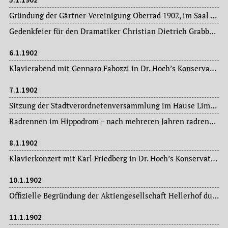
Gründung der Gärtner-Vereinigung Oberrad 1902, im Saal „Zur Stadt Offenbach“, Stadtteil Fechenheim.
Gedenkfeier für den Dramatiker Christian Dietrich Grabbe (1801-1836) im Kaiserhof am Goetheplatz.
6.1.1902
Klavierabend mit Gennaro Fabozzi in Dr. Hoch’s Konservatorium.
7.1.1902
Sitzung der Stadtverordnetenversammlung im Hause Limpurg: Magistratsvorlagen, Ausschussberichte.
Radrennen im Hippodrom – nach mehreren Jahren radrennloser Zeit.
8.1.1902
Klavierkonzert mit Karl Friedberg in Dr. Hoch’s Konservatorium.
10.1.1902
Offizielle Begründung der Aktiengesellschaft Hellerhof durch Eintrag ins Handelsregister beim Amtsgericht Frankfurt am Main.
11.1.1902