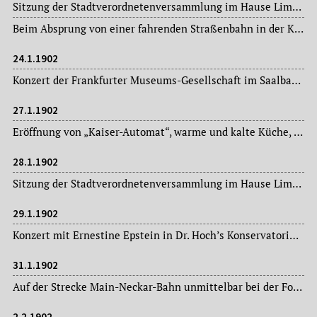
Sitzung der Stadtverordnetenversammlung im Hause Limpurg: Magistratsvorlagen, Ausschussberichte.
Beim Absprung von einer fahrenden Straßenbahn in der Kaiserstraße wird ein älterer Mann tödlich verletzt.
24.1.1902
Konzert der Frankfurter Museums-Gesellschaft im Saalbau unter der Leitung des Kapellmeisters Gustav Kogel.
27.1.1902
Eröffnung von „Kaiser-Automat“, warme und kalte Küche, Kaiserstraße 69/Ecke Moselstraße.
28.1.1902
Sitzung der Stadtverordnetenversammlung im Hause Limpurg: Magistratsvorlagen, Ausschussberichte.
29.1.1902
Konzert mit Ernestine Epstein in Dr. Hoch’s Konservatorium.
31.1.1902
Auf der Strecke Main-Neckar-Bahn unmittelbar bei der Forsthausstraße werden zwei Rottenarbeiter von einem Personenzug erfasst und dabei tödlich verletzt.
2.2.1902