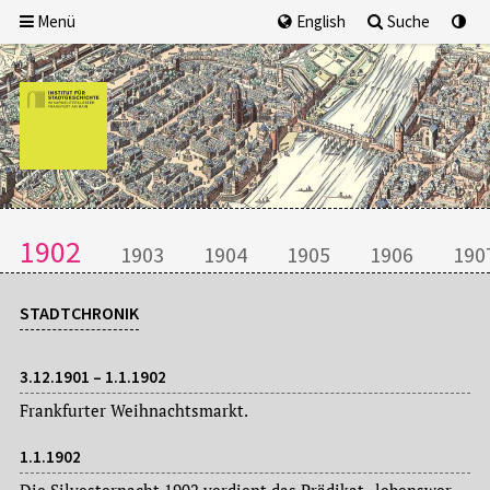
Menü
English
Suche
1902
1903
1904
1905
1906
190
STADTCHRONIK
3.12.1901 – 1.1.1902
Frankfurter Weihnachtsmarkt.
1.1.1902