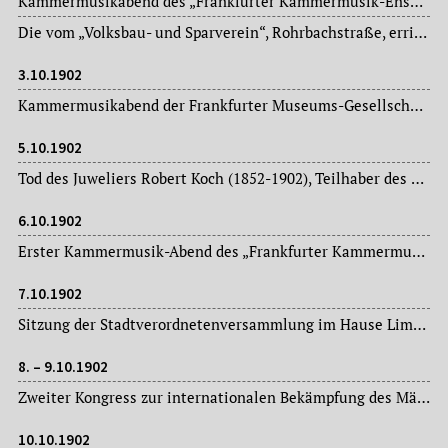
Kammermusikabend des „Frankfurter Kammermusik-Ensemble“ im Dr. Hoch’s Konservatorium.
Die vom „Volksbau- und Sparverein“, Rohrbachstraße, errichteten sechs Wohngebäude mit jeweils acht Wohnungen werden bezogen.
3.10.1902
Kammermusikabend der Frankfurter Museums-Gesellschaft im Saalbau.
5.10.1902
Tod des Juweliers Robert Koch (1852-1902), Teilhaber des bekannten Juweliergeschäftes gleichen Namens.
6.10.1902
Erster Kammermusik-Abend des „Frankfurter Kammermusik-Ensemble“ im Saal von Dr. Hoch’s Konservatorium.
7.10.1902
Sitzung der Stadtverordnetenversammlung im Hause Limpurg: Magistratsvorlagen, Ausschussberichte.
8. – 9.10.1902
Zweiter Kongress zur internationalen Bekämpfung des Mädchenhandels in der Frankfurt-Loge.
10.10.1902