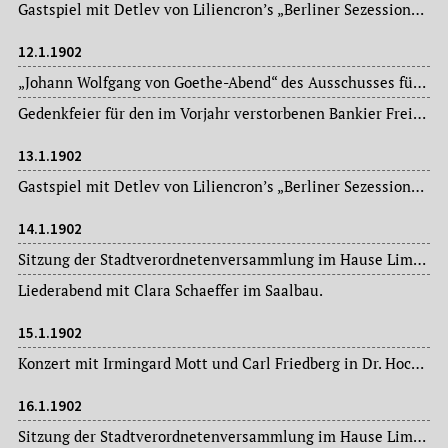
Gastspiel mit Detlev von Liliencron’s „Berliner Sezessionstheater“ im Saal des Kaufmännischen Vereins (Fortsetzung am 13.01. d. J.).
12.1.1902
„Johann Wolfgang von Goethe-Abend“ des Ausschusses für Volksunterhaltung in Dr. Hoch’s Konservatorium.
Gedenkfeier für den im Vorjahr verstorbenen Bankier Freiherr Wilhelm Carl, genannt Willy, von Rothschild (1828-1901) in der Westendsynagoge. Mit seinem Tod ist die männliche Linie des Frankfurter Zweigs der Rothschilds erloschen.
13.1.1902
Gastspiel mit Detlev von Liliencron’s „Berliner Sezessionstheater“ im Saal des Kaufmännischen Vereins.
14.1.1902
Sitzung der Stadtverordnetenversammlung im Hause Limpurg: Magistratsvorlagen, Ausschussberichte.
Liederabend mit Clara Schaeffer im Saalbau.
15.1.1902
Konzert mit Irmingard Mott und Carl Friedberg in Dr. Hoch’s Konservatorium.
16.1.1902
Sitzung der Stadtverordnetenversammlung im Hause Limpurg: Magistratsvorlagen, Ausschussberichte.