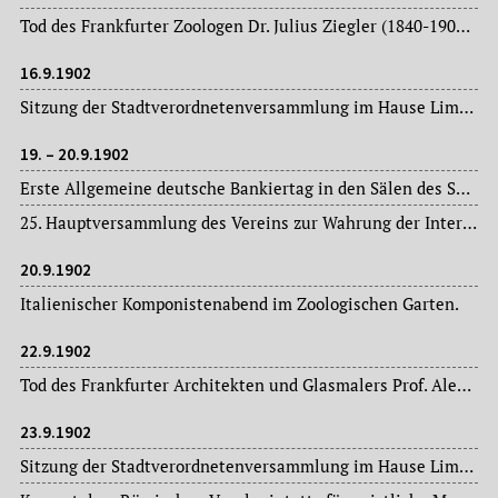
Tod des Frankfurter Zoologen Dr. Julius Ziegler (1840-1902), von 1870 bis 1900 Mitglied des „Meteorologischen Komitees“ des Physikalischen Vereins, Mitwirkung in der Chemischen Gesellschaft und in der Senckenbergischen Naturforschenden Gesellschaft, seit 1874 korrespondierender Sekretär der Senckenbergischen Naturforschenden Gesellschaft, Mitglied des städtischen Gesundheitsrats zur Verbesserung der hygienischen Verhältnisse in Frankfurt am Main. [nicht 25.09! Todesdatum lt. „Frankfurter Zeitung“, Nr. 260, 19.09.1902, 3. Morgenblatt, S.1]
16.9.1902
Sitzung der Stadtverordnetenversammlung im Hause Limpurg: Magistratsvorlagen, Ausschussberichte.
19. – 20.9.1902
Erste Allgemeine deutsche Bankiertag in den Sälen des Saalbaues.
25. Hauptversammlung des Vereins zur Wahrung der Interessen der chemischen Industrie Deutschlands im Hotel „Frankfurter Hof“.
20.9.1902
Italienischer Komponistenabend im Zoologischen Garten.
22.9.1902
Tod des Frankfurter Architekten und Glasmalers Prof. Alexander Linnemann (1839-1902), 1880 Gründung einer Werkstatt für Glasarbeiten, Glasfenster und Glasgemälde in Frankfurt am Main für den Dom (St. Bartholomäus), die Katharinenkirche und die Peterskirche. Restaurierung alter Glasfenster z.B. in der Frankfurter Leonhardskirche.
23.9.1902
Sitzung der Stadtverordnetenversammlung im Hause Limpurg: Magistratsvorlagen, Ausschussberichte.