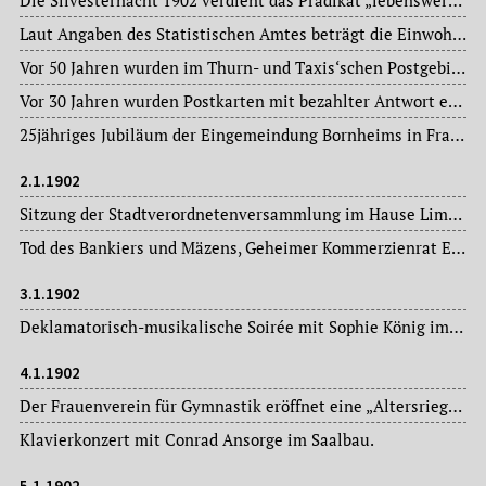
Die Silvesternacht 1902 verdient das Prädikat „lebenswert“ – keine gewalttätigen Ausbrüche ernsterer Art. Auch die Zahl der Verhaftungen ist gering.
Laut Angaben des Statistischen Amtes beträgt die Einwohnerschaft im Stadtkreis Frankfurt am Main 296.900 Personen.
Vor 50 Jahren wurden im Thurn- und Taxis‘schen Postgebiet, wozu Frankfurt am Main bis 1866 gehörte, Freimarken eingeführt.
Vor 30 Jahren wurden Postkarten mit bezahlter Antwort eingeführt.
25jähriges Jubiläum der Eingemeindung Bornheims in Frankfurt am Main.
2.1.1902
Sitzung der Stadtverordnetenversammlung im Hause Limpurg: Magistratsvorlagen, Ausschussberichte.
Tod des Bankiers und Mäzens, Geheimer Kommerzienrat Emil Ladenburg (1822-1902), von 1871 bis 1879 Mitglied der Stadtverordnetenversamnmlung.
3.1.1902
Deklamatorisch-musikalische Soirée mit Sophie König im Dr. Hoch’s Konservatorium.
4.1.1902
Der Frauenverein für Gymnastik eröffnet eine „Altersriege für Damen mittleren Alters“ in der Turnhalle der Katharinenschule.
Klavierkonzert mit Conrad Ansorge im Saalbau.
5.1.1902