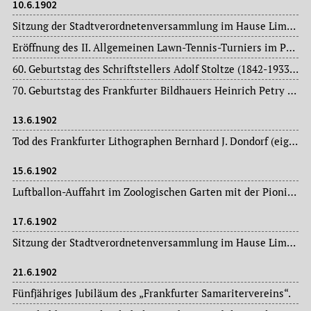
10.6.1902
Sitzung der Stadtverordnetenversammlung im Hause Limpurg: Magistratsvorlagen, Ausschussberichte.
Eröffnung des II. Allgemeinen Lawn-Tennis-Turniers im Palmengarten. Als Schirmherr fungiert Oberbürgermeister Dr. Franz Adickes (1846-1915).
60. Geburtstag des Schriftstellers Adolf Stoltze (1842-1933), Verfasser des 1887 im alten Frankfurter Komödienhaus am Roßmarkt uraufgeführten Frankfurter Lokalstücks „Alt-Frankfurt“.
70. Geburtstag des Frankfurter Bildhauers Heinrich Petry (1832-1904), Lehrer an der Bildhauerklasse des Städelschen Kunstinstituts, zahlreiche Denkmäler u.a. für Anton Kirchner, Bettine Brentano und Sebastian Rinz sowie Porträtbüsten, Figurengruppen für die Neue Börse, das Opernhaus und den Osthof im Rahmen der Rathauserweiterung.
13.6.1902
Tod des Frankfurter Lithographen Bernhard J. Dondorf (eigentl.: Doctor) (1809-1902), 1833 Gründung und Leitung (bis 1872) der Graphischen Verlagsanstalt Bernhard Dondorf.
15.6.1902
Luftballon-Auffahrt im Zoologischen Garten mit der Pionierin der Ballonfahrt, Käthchen Paulus (1868-1935) – erste deutsche Fallschirmspringerin.
17.6.1902
Sitzung der Stadtverordnetenversammlung im Hause Limpurg: Magistratsvorlagen, Ausschussberichte.
21.6.1902
Fünfjähriges Jubiläum des „Frankfurter Samaritervereins“.