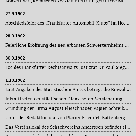
Konzert des „Römischen Vocalquintetts für geistliche Musik“ im Saal der Frankfurt-Loge.
27.9.1902
Abschiedsfeier des „Frankfurter Automobil-Klubs“ im Hotel „Baseler Hof“ zu Ehren des von hier nach Würzburg übersiedelnden Armenarztes, Dr. med. Theodor Mollison.
28.9.1902
Feierliche Eröffnung des neu erbauten Schwesternheims des „Vereins für jüdische Krankenpflegerinnen“, Königswarter Straße 20.
30.9.1902
Tod des Frankfurter Rechtsanwalts Justizrat Dr. Paul Siegmund Hertzog (1839-1902), langjähriger Konsulent der Frankfurter Handelskammer.
1.10.1902
Laut Angaben des Statistischen Amtes beträgt die Einwohnerzahl im Stadtkreis Frankfurt am Main 301.500 Personen.
Inkrafttreten der städtischen Dienstboten-Versicherung.
Gründung der Firma August Fleischhauer, Papier, Schreibwarenhandlung und Buchbinderei.
Unter der Redaktion u.a. von Pfarrer Friedrich Battenberg (1847-1912), seit 1884 evangelischer Pfarrer der Peterskirche, erscheint vom 1. Oktober ab ein neues kirchliches Wochenblatt: „Die Gemeinde“.
Das Vereinslokal des Schachvereins Anderssen befindet sich ab heute in der Hochstraße 1.