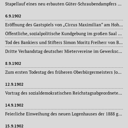
Stapellauf eines neu erbauten Güter-Schraubendampfers auf der Carl Leux’schen Schiffswerft bei Niederrad.
6.9.1902
Eröffnung des Gastspiels von „Circus Maximilian“ am Hohenzollernplatz.
Öffentliche, sozialpolitische Kundgebung im großen Saal des Gewerkschaftshauses, veranstaltet vom „Verein Reichs-Wohnungsgesetz“ und dem „Verband Deutscher Mietervereine“. Vorträge über die Reform des Wohnungswesens halten Adolf Damaschke (Berlin) und der Frankfurter Stadtverordnete Dr. Heinrich Roessler (1845-1924).
Tod des Bankiers und Stifters Simon Moritz Freiherr von Bethmann (1844-1902), ab 1869 Teilhaber des Bankhauses „Gebrüder Bethmann“, Förderer des Frankfurter Vereins- und Stiftungswesens, 1902 Stifter des „Goldenen Buches der Stadt Frankfurt am Main“.
Dritte Verbandstag deutscher Mietervereine im Gewerkschaftshaus.
8.9.1902
Zum ersten Todestag des früheren Oberbürgermeisters Johannes Miquel (1828-1901) lässt die Stadtverwaltung das Ehrengrab auf dem Hauptfriedhof festlich schmücken.
12.9.1902
Vortrag des sozialdemokratischen Reichstagsabgeordneten Eduard Bernstein im Gewerkschaftshaus: „Über die soziale Bedeutung des Wahlrechts und das Dreiklassenwahlrecht in Preußen“.
14.9.1902
Feierliche Einweihung des neuen Logenhauses der 1888 gegründeten „Frankfurt-Loge XX 392 N. O. B. B.“, Eschersheimer Landstraße 27.
15.9.1902