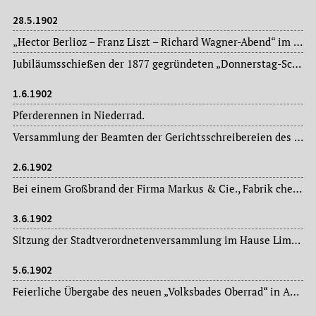
28.5.1902
„Hector Berlioz – Franz Liszt – Richard Wagner-Abend“ im Zoologischen Garten.
Jubiläumsschießen der 1877 gegründeten „Donnerstag-Schützengesellschaft“ am Oberforsthaus.
1.6.1902
Pferderennen in Niederrad.
Versammlung der Beamten der Gerichtsschreibereien des Großherzogtums Hessen im „Storch“.
2.6.1902
Bei einem Großbrand der Firma Markus & Cie., Fabrik chemisch-technischer Präparate, wird das in Fachwerk erbaute Fabrik- und Lagergebäude, eine etwa 25 Meter lange, zweigeschossige Halle, Opfer der Flammen. Personen kommen nicht zu Schaden. Der Sachschaden beträgt ca. 100.000.- Mark.
3.6.1902
Sitzung der Stadtverordnetenversammlung im Hause Limpurg: Magistratsvorlagen, Ausschussberichte.
5.6.1902
Feierliche Übergabe des neuen „Volksbades Oberrad“ in Anwesenheit von Oberbürgermeister Dr. Franz Adickes (1846-1915).