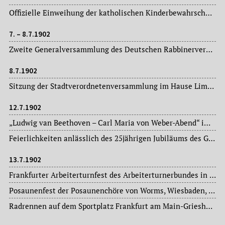
Offizielle Einweihung der katholischen Kinderbewahrschule im Stadtteil Bornheim.
7. – 8.7.1902
Zweite Generalversammlung des Deutschen Rabbinerverbandes in der Loge Karl. Begrüßung am 06.07. im Saal der Neuen Synagoge am Börneplatz.
8.7.1902
Sitzung der Stadtverordnetenversammlung im Hause Limpurg: Magistratsvorlagen, Ausschussberichte.
12.7.1902
„Ludwig van Beethoven – Carl Maria von Weber-Abend“ im Zoologischen Garten.
Feierlichkeiten anlässlich des 25jährigen Jubiläums des Gesangvereins „Erato“ im Stadtteil Bornheim.
13.7.1902
Frankfurter Arbeiterturnfest des Arbeiterturnerbundes in der Landwirtschaftlichen Halle mit einem Festzug vom Schwimmbad durch die Stadt.
Posaunenfest der Posaunenchöre von Worms, Wiesbaden, Biebrich, Hanau und Frankfurt am Main im christlichen Volksgarten, Röderbergweg.
Radrennen auf dem Sportplatz Frankfurt am Main-Griesheim.