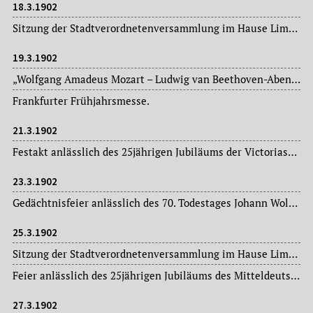
18.3.1902
Sitzung der Stadtverordnetenversammlung im Hause Limpurg: Magistratsvorlagen, Ausschussberichte.
19.3.1902
„Wolfgang Amadeus Mozart – Ludwig van Beethoven-Abend“ im Zoologischen Garten.
Frankfurter Frühjahrsmesse.
21.3.1902
Festakt anlässlich des 25jährigen Jubiläums der Victoriaschule in Bockenheim in der Turnhalle der Lehranstalt.
23.3.1902
Gedächtnisfeier anlässlich des 70. Todestages Johann Wolfgang von Goethes im Hotel Schwan, veranstaltet von der „Gesellschaft für ästhetische Kultur“.
25.3.1902
Sitzung der Stadtverordnetenversammlung im Hause Limpurg: Magistratsvorlagen, Ausschussberichte.
Feier anlässlich des 25jährigen Jubiläums des Mitteldeutschen Kunstgewerbevereins im Polytechnischen Saal.
27.3.1902