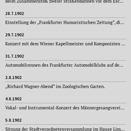
Beim Zusammenstoß zweier Straßenbahnen vor dem Eschenheimer Turm infolge einer Weichenfunktionsstörung entsteht lediglich Sachschaden.
28.7.1902
Einstellung der „Frankfurter Humoristischen Zeitung“, die seit zwölfeinhalb Jahren von dem Redakteur M. Alex Roth herausgegeben wird.
29.7.1902
Konzert mit dem Wiener Kapellmeister und Komponisten Johann Strauss im Palmengarten.
31.7.1902
Automobilrennen des Frankfurter Automobilklubs auf dem Rennplatz bei Niederrad.
2.8.1902
„Richard Wagner-Abend“ im Zoologischen Garten.
4.8.1902
Vokal- und Instrumental-Konzert des Männergesangvereins „Kölner Liederkreis“ im Palmengarten.
5.8.1902
Sitzung der Stadtverordnetenversammlung im Hause Limpurg: Magistratsvorlagen, Ausschussberichte.