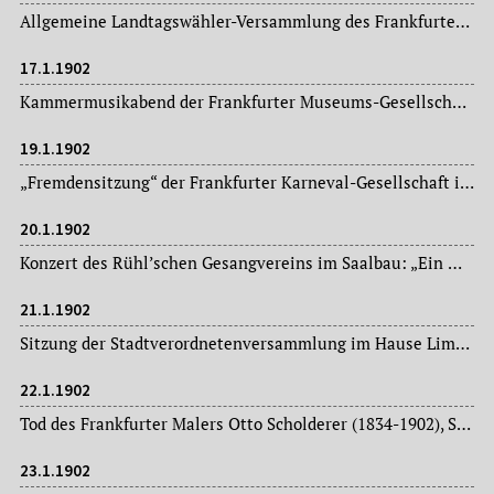
Allgemeine Landtagswähler-Versammlung des Frankfurter Demokratischen Vereins im großen Saal des Gewerkschaftshauses – in Anwesenheit des Kandidaten der demokratischen Partei Rudolf Oeser (1858-1926), seit 1892 Mitglied der politischen Redaktion der „Frankfurter Zeitung“.
17.1.1902
Kammermusikabend der Frankfurter Museums-Gesellschaft im Saalbau.
19.1.1902
„Fremdensitzung“ der Frankfurter Karneval-Gesellschaft im Hippodrom.
20.1.1902
Konzert des Rühl’schen Gesangvereins im Saalbau: „Ein Weihnachts-Mysterium“ von Philipp Wolfrum.
21.1.1902
Sitzung der Stadtverordnetenversammlung im Hause Limpurg: Magistratsvorlagen, Ausschussberichte.
22.1.1902
Tod des Frankfurter Malers Otto Scholderer (1834-1902), Stillebenmalerei, Vermittler zwischen Romantikern und Impressionisten.
23.1.1902