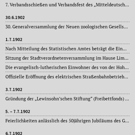
7. Verbandsschießen und Verbandsfest des „Mitteldeutschen Schützenverbandes“ auf dem Festplatz in Rödelheim.
30.6.1902
30. Generalversammlung der Neuen zoologischen Gesellschaft im Gesellschaftshaus des Zoologischen Gartens.
1.7.1902
Nach Mitteilung des Statistischen Amtes beträgt die Einwohnerzahl für den Stadtkreis Frankfurt am Main rund 300.000 Personen.
Sitzung der Stadtverordnetenversammlung im Hause Limpurg: Magistratsvorlagen, Ausschussberichte.
Die evangelisch-lutherischen Einwohner des von der Hohenzollernstraße, Karlstraße und Mainzer Landstraße umschlossenen Dreiecks des 9. Statistischen Bezirks der Stadtgemeinde Frankfurt am Main, des 10. Statistischen Bezirks westlich der Feuerbach- und Westendstraße, sowie der statistischen Bezirke 15II, 15III und 16I, 16II sowie 17 werden aus der Weißfrauengemeinde ausgepfarrt und zu einer selbständigen evangelisch-lutherischen Kirchengemeinde mit der Bezeichnung „Matthäusgemeinde in Frankfurt am Main“ vereinigt. Eine der beiden in der Weißfrauengemeinde bestehenden Pfarrstellen geht auf die Matthäusgemeinde über.
Offizielle Eröffnung des elektrischen Straßenbahnbetriebs auf der Strecke von der Bockenheimer Warte über die Frankfurter Straße bis zum Schönhof.
3.7.1902
Gründung der „Lewinsohn’schen Stiftung“ (Freibettfonds) „zur Verwendung für die medizinische Klinik des Städtischen Krankenhauses“ – eine unselbständige Stiftung der Stadt Frankfurt am Main (Stiftungskapital: 16.500.- Mark).
5. – 7.7.1902
Feierlichkeiten anlässlich des 50jährigen Jubiläums des Gesangvereins „Bürgerverein“ im Stadtteil Niederrad.
6.7.1902