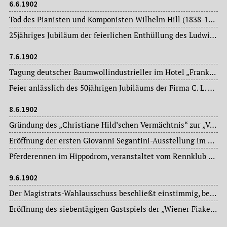
6.6.1902
Tod des Pianisten und Komponisten Wilhelm Hill (1838-1902), seit 1854 wohnhaft in Frankfurt am Main, Kompositionen: Duette und Lieder, Opern und Klavierstücke.
25jähriges Jubiläum der feierlichen Enthüllung des Ludwig Börne-Denkmals, 1877 in der Bockenheimer Anlage/Ecke Fellnerstraße errichtet – vom Kasseler Bildhauer Prof. Gustav Kaupert (1819-1897).
7.6.1902
Tagung deutscher Baumwollindustrieller im Hotel „Frankfurter Hof“.
Feier anlässlich des 50jährigen Jubiläums der Firma C. L. Wüst, Ludwig Paul, in Hausen.
8.6.1902
Gründung des „Christiane Hild’schen Vermächtnis“ zur „Verwendung für Lungenheilanstalten“ – eine unselbständige Stiftung der Stadt Frankfurt am Main (Stiftungskapital: 14.200.- Mark).
Eröffnung der ersten Giovanni Segantini-Ausstellung im Frankfurter Kunstverein.
Pferderennen im Hippodrom, veranstaltet vom Rennklub Frankfurt am Main.
9.6.1902
Der Magistrats-Wahlausschuss beschließt einstimmig, bei der Stadtverordnetenversammlung zu beantragen, Oberbürgermeister Dr. Franz Adickes (1846-1915) zur Wiederwahl auf weitere zwölf Jahre zu präsentieren.
Eröffnung des siebentägigen Gastspiels der „Wiener Fiaker- und Schrammeln-Gesellschaft“ im Hippodrom-Garten, danach – bis Ende des Monats – im Neuen Theaterrestaurant.