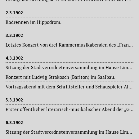
2.3.1902
Radrennen im Hippodrom.
3.3.1902
Letztes Konzert von drei Kammermusikabenden des „Frankfurter Streichquartetts“ (Alfred Hess, Otto Müller, Otto Herlitz u. Friedrich Hess) im Saalbau.
4.3.1902
Sitzung der Stadtverordnetenversammlung im Hause Limpurg: Magistratsvorlagen, Ausschussberichte.
Konzert mit Ludwig Strakosch (Bariton) im Saalbau.
Vortragsabend mit dem Schriftsteller und Schauspieler Alfred Auerbach (1873-1954), seit 1898 Charakterschauspieler am Frankfurter Schauspielhaus, in Dr. Hoch’s Konservatorium.
5.3.1902
Erster öffentlicher literarisch-musikalischer Abend der „Gesellschaft für ästhetische Kultur“.
6.3.1902
Sitzung der Stadtverordnetenversammlung im Hause Limpurg: Magistratsvorlagen, Ausschussberichte.