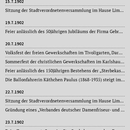
15.7.1902
Sitzung der Stadtverordnetenversammlung im Hause Limpurg: Magistratsvorlagen, Ausschussberichte.
19.7.1902
Feier anlässlich des 50jährigen Jubiläums der Firma Gebrüder Feisenberger, Großhandlung.
20.7.1902
Volksfest der freien Gewerkschaften im Tivoligarten, Darmstädter Landstraße.
Sommerfest der christlichen Gewerkschaften im Karlshaus, Seilerstraße.
Feier anlässlich des 150jährigen Bestehens der „Sterbekasse zur Brüderlichkeit“ im Stadtteil Bornheim, Vetter’sche Liegenschaft, Berger Straße.
Die Ballonfahrerin Käthchen Paulus (1868-1935) steigt im Zoologischen Garten mit ihrem Luftschiff auf und landet in der Nähe des Usinger Bahnhofs.
22.7.1902
Sitzung der Stadtverordnetenversammlung im Hause Limpurg: Magistratsvorlagen, Ausschussberichte.
Gründung eines „Verbandes deutscher Damenfriseur- und Perückenmacher-Gehilfenvereine“, mit Sitz in Berlin, der dreizehn Vereine mit insgesamt 350 Mitgliedern umfasst.
23.7.1902