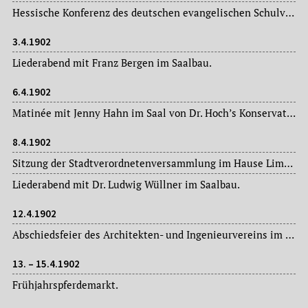
Hessische Konferenz des deutschen evangelischen Schulvereins in der „Stadt Ulm“, Schäfergasse.
3.4.1902
Liederabend mit Franz Bergen im Saalbau.
6.4.1902
Matinée mit Jenny Hahn im Saal von Dr. Hoch’s Konservatorium.
8.4.1902
Sitzung der Stadtverordnetenversammlung im Hause Limpurg: Magistratsvorlagen, Ausschussberichte.
Liederabend mit Dr. Ludwig Wüllner im Saalbau.
12.4.1902
Abschiedsfeier des Architekten- und Ingenieurvereins im Zoologischen Garten für den Architekten und Glasmaler Albert Lüthi (1858-1903), seit 1883 selbständiger Architekt in Frankfurt am Main, von 1884 bis 1895 Lehrer an der Kunstgewerbeschule (u.a. für Glasmalerei). Er wechselt als Direktor der Kunstgewerbeschule nach Zürich. Werke u.a.: Glasmalereien in der Villa Hallgarten (Dornröschenfenster, 1898).
13. – 15.4.1902
Frühjahrspferdemarkt.