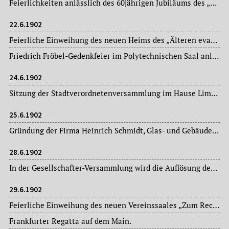
Feierlichkeiten anlässlich des 60jährigen Jubiläums des „Hermannvereins Sachsenhausen“.
22.6.1902
Feierliche Einweihung des neuen Heims des „Älteren evangelischen Jünglingvereins“ in der Lange Straße.
Friedrich Fröbel-Gedenkfeier im Polytechnischen Saal anlässlich der 50. Wiederkehr des Todestages des Begründers der Kindergärten.
24.6.1902
Sitzung der Stadtverordnetenversammlung im Hause Limpurg: Magistratsvorlagen, Ausschussberichte.
25.6.1902
Gründung der Firma Heinrich Schmidt, Glas- und Gebäudereinigung.
28.6.1902
In der Gesellschafter-Versammlung wird die Auflösung der „Wohngesellschaft Heimgarten“ beschlossen.
29.6.1902
Feierliche Einweihung des neuen Vereinssaales „Zum Rechneisaal“ des „Evangelischen Arbeitervereins“, Lange Straße.
Frankfurter Regatta auf dem Main.