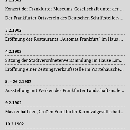
Konzert der Frankfurter Museums-Gesellschaft unter der Leitung des Kapellmeisters Gustav Kogel.
Der Frankfurter Ortsverein des Deutschen Schriftstellerverbandes gedenkt im Saal der Restauration Wolf im Rahmen eines Gesellschaftsabend an den 150. Geburtstag des Frankfurter Dichters Friedrich Maximilian von Klinger (1752-1831) (siehe auch Eintrag vom 18.02. d. J.).
3.2.1902
Eröffnung des Restaurants „Automat Frankfurt“ im Haus der Firma „Cohn jr.“.
4.2.1902
Sitzung der Stadtverordnetenversammlung im Hause Limpurg: Magistratsvorlagen, Ausschussberichte.
Eröffnung einer Zeitungsverkaufsstelle im Wartehäuschen der Lokalbahn am Eschenheimer Tor.
5. – 26.2.1902
Ausstellung mit Werken des Frankfurter Landschaftsmalers Anton Radl (1774-1852) im Frankfurter Kunstverein – aus Anlass von dessen 50. Todestag am 04. März.
9.2.1902
Maskenball der „Großen Frankfurter Karnevalgesellschaft“ im Hippodrom.
10.2.1902