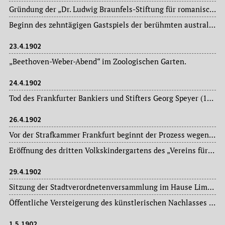
Gründung der „Dr. Ludwig Braunfels-Stiftung für romanische Philologie“ (Stiftungskapital: 25.000.- Mark), begründet von Kommerzienrat Otto Braunfels (1841-1917), Unternehmer, Politiker (u.a. Frankfurter Stadtverordneter) und Philanthrop, zum Andenken an seinen Vater, den Juristen, Dichter und Übersetzer Dr. Ludwig (eigentlich: Lazarus) Braunfels (1810-1885). Diese unselbständige Stiftung der Stadt Frankfurt am Main bezweckt die Beschaffung einer Büchersammlung für romanische Philologie.
Beginn des zehntägigen Gastspiels der berühmten australischen Tänzerin Miss Saharet im „Orpheum“.
23.4.1902
„Beethoven-Weber-Abend“ im Zoologischen Garten.
24.4.1902
Tod des Frankfurter Bankiers und Stifters Georg Speyer (1835-1902), seit 1868 Mitteilhaber des Bankhauses Lazard Speyer-Ellissen, Engagement für die Gründung der Universität Frankfurt und Unterstützung der 1901 eröffneten „Akademie für Sozial- und Handelswissenschaften“ („Georg und Franziska Speyersche Studienstiftung“).
26.4.1902
Vor der Strafkammer Frankfurt beginnt der Prozess wegen des Lokomotiven-Durchbruchs im Hauptbahnhof am 06. Dezember 1901. Unter dem Vorwurf der Transportgefährdung sind der Zugführer und der Heizer des Zuges Nr. 54 angeklagt.
Eröffnung des dritten Volkskindergartens des „Vereins für Volkskindergärten“ in der Nordendstraße.
29.4.1902
Sitzung der Stadtverordnetenversammlung im Hause Limpurg: Magistratsvorlagen, Ausschussberichte.
Öffentliche Versteigerung des künstlerischen Nachlasses des im Januar d. J. verstorbenen Frankfurter Malers Otto Scholderer (1834-1902) im Frankfurter Kunstverein. Es sind dies 116 Werke: Stilleben, Landschaften, Porträts und Genrebilder.
1.5.1902