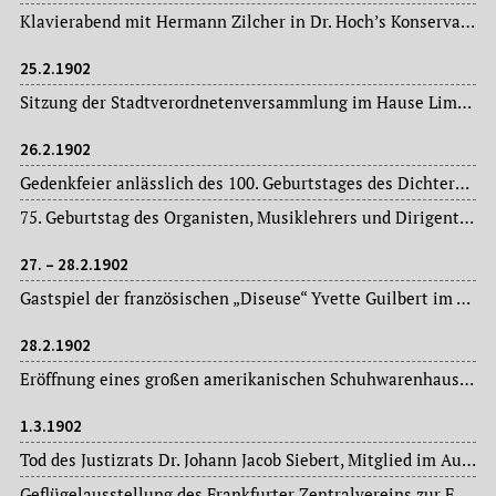
Klavierabend mit Hermann Zilcher in Dr. Hoch’s Konservatorium.
25.2.1902
Sitzung der Stadtverordnetenversammlung im Hause Limpurg: Magistratsvorlagen, Ausschussberichte. In der nichtöffentlichen Sitzung werden Ferdinand Abt, Wilhelm Hanau und Dr. Philipp Pauli zu unbesoldeten Mitgliedern des Magistrats gewählt.
26.2.1902
Gedenkfeier anlässlich des 100. Geburtstages des Dichters Victor Hugo in der Aula der neuen Musterschule, veranstaltet von der hiesigen Neusprachlichen Vereinigung.
75. Geburtstag des Organisten, Musiklehrers und Dirigenten Ludwig Gellert (1827-1913), Ehrendirektor des Frankfurter Liederkranzes.
27. – 28.2.1902
Gastspiel der französischen „Diseuse“ Yvette Guilbert im „Orpheum“.
28.2.1902
Eröffnung eines großen amerikanischen Schuhwarenhauses im Erdgeschoss des Neubaus des Englischen Hofs am Roßmarkt.
1.3.1902
Tod des Justizrats Dr. Johann Jacob Siebert, Mitglied im Aufsichtsrat der „Deutschen Vereinsbank“ und der „Deutschen Effecten- und Wechselbank“; von 1868 bis 1879 Mitglied der Stadtverordnetenversammlung.
Geflügelausstellung des Frankfurter Zentralvereins zur Förderung der Geflügel- und Vogelzucht „Ornis“ in den Hallen des Ausstellungsplatzes an der Forsthausstraße.