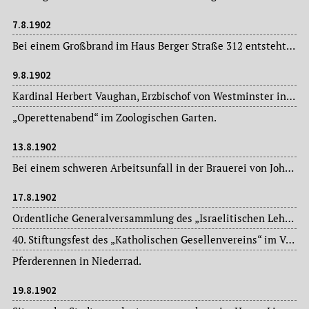
7.8.1902
Bei einem Großbrand im Haus Berger Straße 312 entsteht hoher Sachschaden. Betroffen ist das große hintere Winkelgebäude der Wirtschaft zur „Goldenen Sonne“.
9.8.1902
Kardinal Herbert Vaughan, Erzbischof von Westminster in London, trifft zu einem Besuch der Mainstadt ein.
„Operettenabend“ im Zoologischen Garten.
13.8.1902
Bei einem schweren Arbeitsunfall in der Brauerei von Johann Gerhard Henrich, Darmstädter Landstraße, wird ein 30jähriger Brauereiarbeiter tödlich verletzt.
17.8.1902
Ordentliche Generalversammlung des „Israelitischen Lehrervereins“ im Großherzogtum Hessen, im Philanthropin.
40. Stiftungsfest des „Katholischen Gesellenvereins“ im Vereinshaus Seilerstraße samt Hochamt im Dom (St. Bartholomäus).
Pferderennen in Niederrad.
19.8.1902