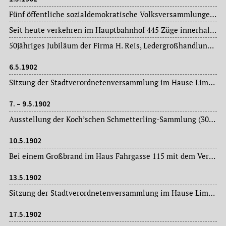
Fünf öffentliche sozialdemokratische Volksversammlungen zum Ersten Mai: u.a. im Gewerkschaftshaus, in der Concordia, im „Felsenkeller“ in Sachsenhausen, im „Adler“ zu Bockenheim und im „Taunus“ zu Oberrad.
Seit heute verkehren im Hauptbahnhof 445 Züge innerhalb von zweiundzwanzig Stunden. Zwei nächtliche Stunden sind „zugfrei“.
50jähriges Jubiläum der Firma H. Reis, Ledergroßhandlung, Töngesgasse.
6.5.1902
Sitzung der Stadtverordnetenversammlung im Hause Limpurg: Magistratsvorlagen, Ausschussberichte.
7. – 9.5.1902
Ausstellung der Koch’schen Schmetterling-Sammlung (30.000 Exemplare) im Zoologischen Garten.
10.5.1902
Bei einem Großbrand im Haus Fahrgasse 115 mit dem Verkaufslokal der Firma J. J. Haas für Material- und Farbwaren, Drogen und Chemikalien, wird das Ladenlokal völlig zerstört. Auch ein Teil des darüber untergebrachten Möbellagers der Firma G. Marx brennt nieder. Menschen kommen nicht zu Schaden. Der Sachschaden wird auf 80.000.- Mark geschätzt.
13.5.1902
Sitzung der Stadtverordnetenversammlung im Hause Limpurg: Magistratsvorlagen, Ausschussberichte.
17.5.1902