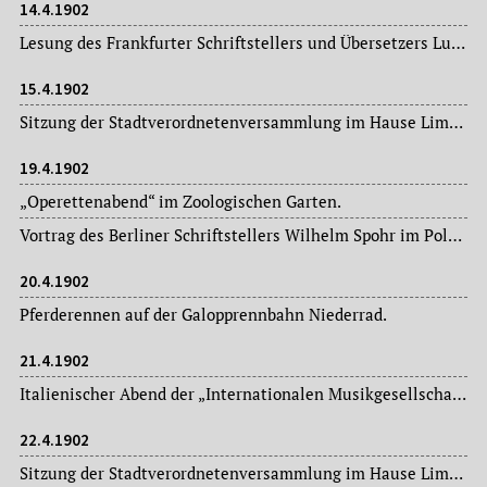
14.4.1902
Lesung des Frankfurter Schriftstellers und Übersetzers Ludwig Fulda (1862-1939) im „Hotel zum Schwan“, veranstaltet von der Gesellschaft für ethische Kultur.
15.4.1902
Sitzung der Stadtverordnetenversammlung im Hause Limpurg: Magistratsvorlagen, Ausschussberichte.
19.4.1902
„Operettenabend“ im Zoologischen Garten.
Vortrag des Berliner Schriftstellers Wilhelm Spohr im Polytechnischen Saal: „Multatuli, der Kämpfer und Dichter für die Frau“, veranstaltet von der Gesellschaft für ethische Kultur.
20.4.1902
Pferderennen auf der Galopprennbahn Niederrad.
21.4.1902
Italienischer Abend der „Internationalen Musikgesellschaft“ in der Loge zur Einigkeit.
22.4.1902
Sitzung der Stadtverordnetenversammlung im Hause Limpurg: Magistratsvorlagen, Ausschussberichte.