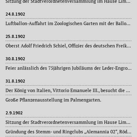
Sitzung der Stadtverordnetenversammlung im Hause Limpurg: Magistratsvorlagen, Ausschussberichte.
24.8.1902
Luftballon-Auffahrt im Zoologischen Garten mit der Ballonfahrerin Käthchen Paulus (1868-1935).
25.8.1902
Oberst Adolf Friedrich Schiel, Offizier des deutschen Freikorps in Johannesburg im Burenkrieg 1899, spricht im Saalbau über seine militärischen Erlebnisse in Südafrika.
30.8.1902
Feier anlässlich des 75jährigen Jubiläums der Leder-Engros-Handlung Carl Ludwig Funck.
31.8.1902
Der König von Italien, Vittorio Emanuele III., besucht die Mainstadt.
Große Pflanzenausstellung im Palmengarten.
2.9.1902
Sitzung der Stadtverordnetenversammlung im Hause Limpurg: Magistratsvorlagen, Ausschussberichte.
Gründung des Stemm- und Ringclubs „Alemannia 02“, Rödelheim, in der Gaststätte „Zur Waldeslust“.