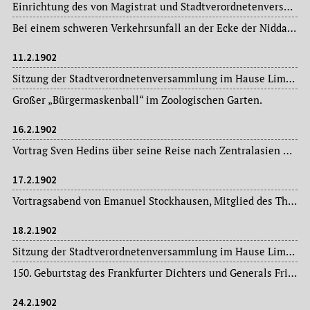
Einrichtung des von Magistrat und Stadtverordnetenversammlung beschlossenen Stadtschuldbuches des städtischen Rechneiamtes. Von heute an können Schuldnerverschreibungen der Stadt Frankfurt am Main zum Eintrag in das Stadtschuldbuch bei der Stadthauptkasse eingeliefert und dadurch in Buchschulden auf den Namen eines bestimmten Gläubigers umgewandelt werden. Die Benutzung des Schuldbuches empfiehlt sich für alle Besitzer städtischer Schuldverschreibungen, die diese als dauernde Kapitalanlage betrachten.
Bei einem schweren Verkehrsunfall an der Ecke der Nidda- und Moselstraße wird eine 78jährige Frau von einem Pkw überfahren und dabei tödlich verletzt.
11.2.1902
Sitzung der Stadtverordnetenversammlung im Hause Limpurg: Magistratsvorlagen, Ausschussberichte. In der nichtöffentlichen Sitzung wird der bisherige Stadtrat Dr. Rudolf Schrader mit 46 Stimmen auf weitere zwölf Jahre zum besoldeten Mitglied des Magistrats wiedergewählt.
Großer „Bürgermaskenball“ im Zoologischen Garten.
16.2.1902
Vortrag Sven Hedins über seine Reise nach Zentralasien und Tibet in der Frankfurt-Loge, veranstaltet vom „Verein für Geographie und Statistik“.
17.2.1902
Vortragsabend von Emanuel Stockhausen, Mitglied des Thalia-Theaters in Hamburg, in Dr. Hoch’s Konservatorium.
18.2.1902
Sitzung der Stadtverordnetenversammlung im Hause Limpurg: Magistratsvorlagen, Ausschussberichte.
150. Geburtstag des Frankfurter Dichters und Generals Friedrich Maximilian von Klinger (1752-1831). Werke u.a.: „Sturm und Drang“ (Schauspiel, 1776), „Orpheus“ (Roman in fünf Teilen) (1778-1780).
24.2.1902