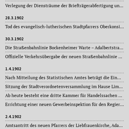
Verlegung der Diensträume der Briefträgerabfertigung und der Zeitungsstelle des Postamtes im Bundespalais auf der Zeil in den Neubau im verlängerten Westflügel des Posthauses Zeil 48/52.
28.3.1902
Tod des evangelisch-lutherischen Stadtpfarrers Oberkonsistorialrat Dr. Johann Jakob Krebs (1829-1902), ab 1857 Prediger an der Dreikönigskirche im Stadtteil Sachsenhausen, 1873 Ernennung zum Konsistorialrat, 1879 zum Senior Ministerii und seit 1899 Oberkonsistorialrat.
30.3.1902
Die Straßenbahnlinie Bockenheimer Warte – Adalbertstraße – Schloßstrasse wird ab heute elektrisch betrieben.
Offizielle Verkehrsübergabe der neuen Straßenbahnlinie Glauburgstraße – Rotlintstraße.
1.4.1902
Nach Mitteilung des Statistischen Amtes beträgt die Einwohnerzahl für den Stadtkreis Frankfurt am Main rund 297.800 Personen.
Sitzung der Stadtverordnetenversammlung im Hause Limpurg: Magistratsvorlagen, Ausschussberichte.
Ab heute besteht eine dritte Kammer für Handelssachen beim Frankfurter Landgericht. Die Anzahl der zu ernennenden Handelsrichter und Stellvertreter wird für die Kammern in der Mainstadt auf jeweils zwölf Juristen erhöht.
Errichtung einer neuen Gewerbeinspektion für den Regierungsbezirk Wiesbaden mit dem Amtssitz in Frankfurt am Main unter der Bezeichnung „Gewerbeinspektion Frankfurt am Main II“. Die bisherige Inspektion führt künftig die Bezeichnung „Gewerbeinspektion Frankfurt am Main I“.
2.4.1902
Amtsantritt des neuen Pfarrers der Liebfrauenkirche, Adam Wolf (Diez a.d. Lahn).