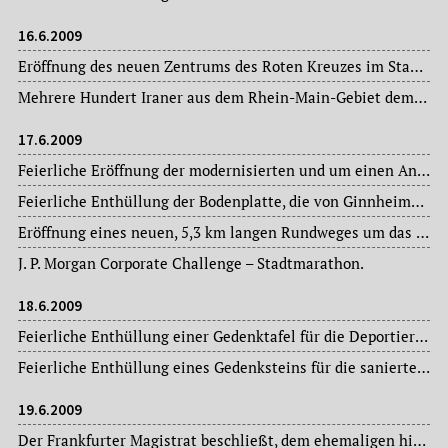
16.6.2009
Eröffnung des neuen Zentrums des Roten Kreuzes im Stadtteil Höchst, Adelonstraße 31.
Mehrere Hundert Iraner aus dem Rhein-Main-Gebiet demonstrieren auf dem Römerberg wegen angeblichen Betrugs bei der Präsidentenwahl.
17.6.2009
Feierliche Eröffnung der modernisierten und um einen Anbau erweiterten Feuerwache in Bergen-Enkheim. Die Wache ist jetzt das Domizil der Enkheimer Berufsfeuerwehr („Bereichswache 11) und der Freiwilligen Feuerwehr Enkheim.
Feierliche Enthüllung der Bodenplatte, die von Ginnheims Geschichte erzählt, auf dem Ginnheimer Kirchplatz, an der Alten Bethlehemkirche – gestaltet von der Künstlerin Annette Dietrich, auf zwei mal zwei Metern aus Bronze und Sandstein.
Eröffnung eines neuen, 5,3 km langen Rundweges um das Oberforsthaus im Stadtwald.
J. P. Morgan Corporate Challenge – Stadtmarathon.
18.6.2009
Feierliche Enthüllung einer Gedenktafel für die Deportierten der Jüdischen Gemeinde von Bergen-Enkheim am Alten Rathaus – an dem Ort, von dem am 30. Mai und am 05. September 1942 28 jüdische Frauen und Männer in die Konzentrations- und Vernichtungslager deportiert wurden.
Feierliche Enthüllung eines Gedenksteins für die sanierte Wasserhofstraße im Stadtteil Oberrad.
19.6.2009
Der Frankfurter Magistrat beschließt, dem ehemaligen hiesigen Oberbürgermeister Walter Wallmann (CDU) die 27. Ehrenbürgerschaft der Stadt anzutragen.