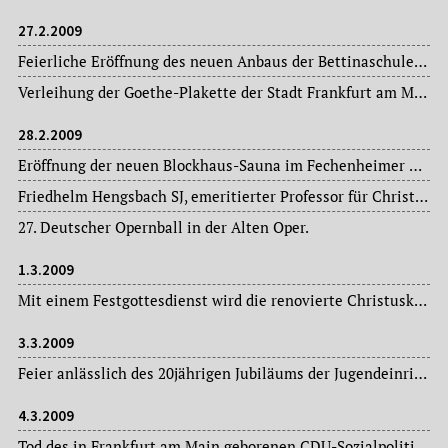
27.2.2009
Feierliche Eröffnung des neuen Anbaus der Bettinaschule im Westend – mit einer neuen Cafeteria.
Verleihung der Goethe-Plakette der Stadt Frankfurt am Main an die Schauspielerin Rosemarie Fendel im Limpurgsaal des Römers.
28.2.2009
Eröffnung der neuen Blockhaus-Sauna im Fechenheimer Gartenbad. Das vereinseigene Gartenbad Fechenheim hat die Turngemeinde Bornheim im Jahr 2003 übernommen.
Friedhelm Hengsbach SJ, emeritierter Professor für Christliche Gesellschaftsethik, ist zu Gast im Erzählcafé des Instituts für Stadtgeschichte.
27. Deutscher Opernball in der Alten Oper.
1.3.2009
Mit einem Festgottesdienst wird die renovierte Christuskirche im Stadtteil Nied wieder in Betrieb genommen.
3.3.2009
Feier anlässlich des 20jährigen Jubiläums der Jugendeinrichtung Café Müller im Ostend.
4.3.2009
Tod des in Frankfurt am Main geborenen CDU-Sozialpolitikers Karl-Heinrich Trageser (1932-2009), von 1966 bis 1979 hessischer Landtagsabgeordneter, danach Frankfurter Dezernent für Soziales, Jugend und Wohnungswesen, von 1987 bis 1991 hessischer Sozialminister.