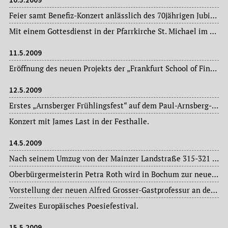
Feier samt Benefiz-Konzert anlässlich des 70jährigen Jubiläums der im Zuge der NS-„Arisierung“ 1939 entstandenen Pestalozzi-(Studien-)Stiftung im Holzhausenschlösschen.
Mit einem Gottesdienst in der Pfarrkirche St. Michael im Stadtteil Sossenheim verabschiedet sich Pfarrer Lorenz Eckhardt.
11.5.2009
Eröffnung des neuen Projekts der „Frankfurt School of Finance and Management“: ein Forschungszentrum für erneuerbare Energien.
12.5.2009
Erstes „Arnsberger Frühlingsfest“ auf dem Paul-Arnsberg-Platz im Ostend.
Konzert mit James Last in der Festhalle.
14.5.2009
Nach seinem Umzug von der Mainzer Landstraße 315-321 in die Kleyerstraße 86 öffnet das neue städtische Ordnungsamt wieder seine Pforten.
Oberbürgermeisterin Petra Roth wird in Bochum zur neuen Präsidentin des Deutschen Städtetages gewählt – sie stand bereits von 1997 bis 1999 und von 2002 bis 2005 an der Spitze des Deutschen Städtetages.
Vorstellung der neuen Alfred Grosser-Gastprofessur an der Johann Wolfgang Goethe-Universität, gestiftet von der Polytechnischen Gesellschaft.
Zweites Europäisches Poesiefestival.
15.5.2009