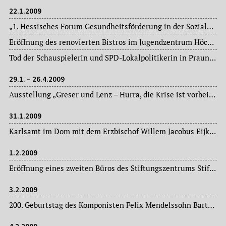
22.1.2009
„1. Hessisches Forum Gesundheitsförderung in der Sozialen Stadt“ im Haus der Jugend.
Eröffnung des renovierten Bistros im Jugendzentrum Höchst.
Tod der Schauspielerin und SPD-Lokalpolitikerin in Praunheim, Gudrun Günzler, von 1993 bis 2001 Mitglied des Ortsbeirats 7.
29.1. – 26.4.2009
Ausstellung „Greser und Lenz – Hurra, die Krise ist vorbei“ in der „Caricatura“.
31.1.2009
Karlsamt im Dom mit dem Erzbischof Willem Jacobus Eijk aus Utrecht.
1.2.2009
Eröffnung eines zweiten Büros des Stiftungszentrums Stifter für Stifter in Frankfurt am Main – neben dem Stifterbüro Rheinland.
3.2.2009
200. Geburtstag des Komponisten Felix Mendelssohn Bartholdy (1809-1847). Aus diesem Anlass findet ein Mendelssohn-Festkonzert mit „Elias“ in der Alten Oper statt, ein weiteres Festkonzert in der Evangelisch-reformierten Gemeinde am 07. Februar d. J.