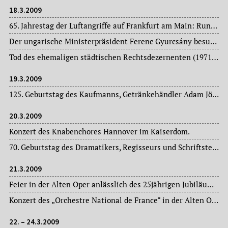
18.3.2009
65. Jahrestag der Luftangriffe auf Frankfurt am Main: Rund 1.000 Maschinen flogen am 18. März 1944 die ersten zerstörerischen März-Angriffe auf die Mainstadt.
Der ungarische Ministerpräsident Ferenc Gyurcsány besucht die Mainstadt.
Tod des ehemaligen städtischen Rechtsdezernenten (1971-1983) Peter Jäkel (1934-2009), von 1985 bis 1989 SPD-Stadtverordneter.
19.3.2009
125. Geburtstag des Kaufmanns, Getränkehändler Adam Jöst (1884-1962), Pionier der Frankfurter Trinkhallen und der Mineralwasserindustrie.
20.3.2009
Konzert des Knabenchores Hannover im Kaiserdom.
70. Geburtstag des Dramatikers, Regisseurs und Schriftstellers Wolfgang Deichsel (1939-2011).
21.3.2009
Feier in der Alten Oper anlässlich des 25jährigen Jubiläums der Gesellschaft der Freunde der Alten Oper.
Konzert des „Orchestre National de France“ in der Alten Oper.
22. – 24.3.2009