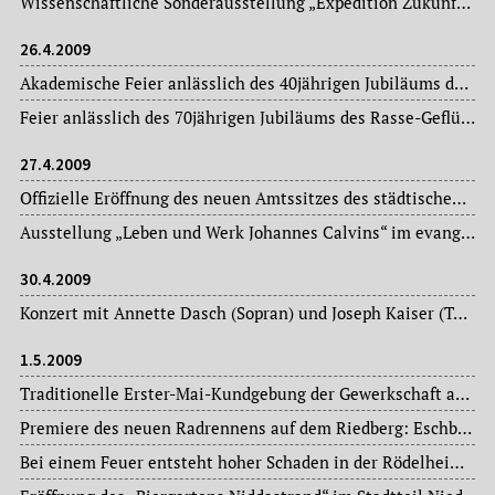
Wissenschaftliche Sonderausstellung „Expedition Zukunft“ im Hauptbahnhof.
26.4.2009
Akademische Feier anlässlich des 40jährigen Jubiläums des Rödelheimer Vereinsringes im Vereinsringhaus.
Feier anlässlich des 70jährigen Jubiläums des Rasse-Geflügel-Zucht-Vereins Bergen-Enkheim e. V.
27.4.2009
Offizielle Eröffnung des neuen Amtssitzes des städtischen Gesundheitsamtes in der Breite Gasse in Anwesenheit von Oberbürgermeisterin Petra Roth.
Ausstellung „Leben und Werk Johannes Calvins“ im evangelisch-reformierten Gemeindezentrum im Westend – 500 Jahre Johannes Calvin.
30.4.2009
Konzert mit Annette Dasch (Sopran) und Joseph Kaiser (Tenor) in der Alten Oper.
1.5.2009
Traditionelle Erster-Mai-Kundgebung der Gewerkschaft auf dem Römerberg: Protest gegen die Maßlosigkeit der Finanzwelt.
Premiere des neuen Radrennens auf dem Riedberg: Eschborn-Frankfurt-City-Loop, das den Radklassiker Rund um den Henninger Turm ersetzt. Sieger ist der deutsche Radprofi Fabian Wegmann.
Bei einem Feuer entsteht hoher Schaden in der Rödelheimer Stadtbibliothek.