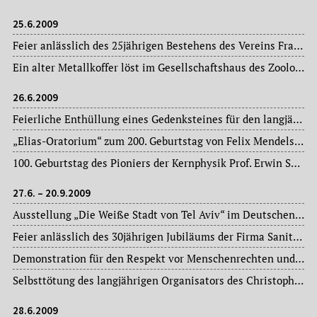
25.6.2009
Feier anlässlich des 25jährigen Bestehens des Vereins Frauenbetriebe, Hamburger Allee.
Ein alter Metallkoffer löst im Gesellschaftshaus des Zoologischen Gartens einen falschen Bombenalarm aus – umliegende Straßen und die angrenzende U-Bahn-Station werden zeitweilig gesperrt.
26.6.2009
Feierliche Enthüllung eines Gedenksteines für den langjährigen Oberforstdirektor Kurt Ruppert (1907-1981), Leiter des Stadtforstamtes Frankfurt am Main (1942-1972), Begründer der Waldspielparke, an der Fasanerie.
„Elias-Oratorium“ zum 200. Geburtstag von Felix Mendelssohn Bartholdy in der Kirche St. Jakob im Stadtteil Bockenheim.
100. Geburtstag des Pioniers der Kernphysik Prof. Erwin Schopper (1909-2009), 1956 Gründer des Instituts für Kernphysik an der Johann Wolfgang Goethe-Universität, das er bis 1979 leitete.
27.6. – 20.9.2009
Ausstellung „Die Weiße Stadt von Tel Aviv“ im Deutschen Architekturmuseum anlässlich des 100jährigen Jubiläums der Gründung der israelischen Partnerstadt Tel Aviv.
Feier anlässlich des 30jährigen Jubiläums der Firma Sanitär Gruber GmbH mit Sitz in Frankfurt am Main-Heddernheim.
Demonstration für den Respekt vor Menschenrechten und für ein Ende der staatlichen Gewalt im Iran auf dem Römerberg.
Selbsttötung des langjährigen Organisators des Christopher Street Day (CDS) in der Mainstadt, Rainer Gütlich, im Alter von 49 Jahren.
28.6.2009