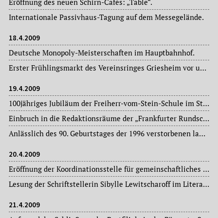
Eröffnung des neuen Schirn-Cafés: „Table“.
Internationale Passivhaus-Tagung auf dem Messegelände.
18.4.2009
Deutsche Monopoly-Meisterschaften im Hauptbahnhof.
Erster Frühlingsmarkt des Vereinsringes Griesheim vor und im Bürgerhaus.
19.4.2009
100jähriges Jubiläum der Freiherr-vom-Stein-Schule im Stadtteil Sachsenhausen.
Einbruch in die Redaktionsräume der „Frankfurter Rundschau“ in der Nacht zum Sonntag (19.04.): Diebstahl von zahlreichen Monitoren und Computern im Wert von 20.000.- €.
Anlässlich des 90. Geburtstages der 1996 verstorbenen langjährigen Prinzipalin des Frankfurter Volkstheaters, Liesel Christ (16. April 1919-1996), findet ihr zu Ehren eine „Dankeschön“-Veranstaltung im Volkstheater mit Gisela Dahlem-Christ, Wolfgang Kaus, Tony Marshall und Margit Sponheimer statt.
20.4.2009
Eröffnung der Koordinationsstelle für gemeinschaftliches und genossenschaftliches Wohnen im Wohnungsamt der Stadt Frankfurt am Main.
Lesung der Schriftstellerin Sibylle Lewitscharoff im Literaturhaus Frankfurt.
21.4.2009