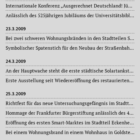
Internationale Konferenz „Ausgerechnet Deutschland! Jüdisch-russische Einwanderung in die Bundesrepublik“ im Jüdischen Museum und auf dem Westend-Campus der Johann Wolfgang Goethe-Universität.
Anlässlich des 525jährigen Jubiläums der Universitätsbibliothek Johann Christian Senckenberg zeigt das Museum Giersch jahrhundertealte botanische Drucke aus der Bibliothekssammlung.
23.3.2009
Bei zwei schweren Wohnungsbränden in den Stadtteilen Sachsenhausen und Eckenheim entsteht ein Sachschaden von insgesamt 85.000.- €.
Symbolischer Spatenstich für den Neubau der Straßenbahnstrecke der Linie 18 nach Preungesheim.
24.3.2009
An der Hauptwache steht die erste städtische Solartankstelle für Elektro-Bikes und -Autos mit einer Leistung von 3.500 Kilowatt im Jahr.
Erste Ausstellung seit Wiedereröffnung des restaurierten Karmeliterkloster in Anwesenheit von Oberbürgermeisterin Petra Roth: „Hans Steinbrenner – Gleichnis der Harmonie. Skulpturen“ im Kreuzgang und Garten des Karmeliterklosters, Institut für Stadtgeschichte.
25.3.2009
Richtfest für das neue Untersuchungsgefängnis im Stadtteil Preungesheim.
Hommage der Frankfurter Bürgerstiftung anlässlich des 40. Todestages des Frankfurter Soziologen und Philosophen Theodor W. Adorno (1903-1969) im Holzhausenschlösschen.
Eröffnung des ersten Smart-Marktes im Stadtteil Eckenheim – eine Einrichtung der Werkstatt Frankfurt.
Bei einem Wohnungsbrand in einem Wohnhaus in Goldstein kurz vor Mitternacht stirbt eine 87jährige Frau.