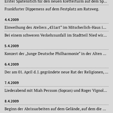
Erster Spatenstich für den neuen Kletterturm auf dem Sportplatz der TSG 1888 Nieder-Erlenbach.
Frankfurter Dippemess auf dem Festplatz am Ratsweg.
4.4.2009
Einweihung des Ateliers „431art“ im Mitscherlich-Haus im Stadtteil Höchst.
Bei einem schweren Verkehrsunfall im Stadtteil Nied wird eine Rentnerin von der Straßenbahn überrollt und dabei tödlich verletzt.
5.4.2009
Konzert der „Junge Deutsche Philharmonie“ in der Alten Oper.
6.4.2009
Der am 01. April d. J. gegründete neue Rat der Religionen, ein Zusammenschluss aus neun verschiedenen Religionsgemeinschaften, wird der Öffentlichkeit vorgestellt.
7.4.2009
Liederabend mit Miah Persson (Sopran) und Roger Vignoles (Klavier) in der Oper Frankfurt.
8.4.2009
Beginn der Abrissarbeiten auf dem Gelände, auf dem die Hazrat-Fatima-Gemeinde in Hausen ihre neue Moschee errichten wird.