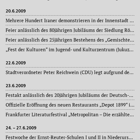
20.6.2009
Mehrere Hundert Iraner demonstrieren in der Innenstadt für Freiheit, Demokratie und Gerechtigkeit im Iran.
Feier anlässlich des 80jährigen Jubiläums der Siedlung Römerstadt – die Siedlung zwischen den Stadtteilen Praunheim und Heddernheim wurde 1927/28 vom Stadtplaner Ernst May (1886-1970) errichtet.
Feier anlässlich des 25jährigen Bestehens des „Gemischten Chores“ des TSV 1878 Frankfurt-Ginnheim.
„Fest der Kulturen“ im Jugend- und Kulturzentrum (Jukuz) im Stadtteil Höchst.
22.6.2009
Stadtverordneter Peter Reichwein (CDU) legt aufgrund der gegen ihn erhobener Vorwürfe sein Mandat nieder. Die Staatsanwaltschaft ermittelt gegen ihn wegen angeblicher Bestechlichkeit und Verrats von Dienstgeheimnissen.
23.6.2009
Festakt anlässlich des 20jährigen Jubiläums der Deutsch-Polnischen Gesellschaft im Kaisersaal des Römers.
Offizielle Eröffnung des neuen Restaurants „Depot 1899“ im ehemaligen Straßenbahnbetriebshof im Stadtteil Sachsenhausen – Lokalbetrieb bereits seit dem 05. Juni d. J.
Frankfurter Literaturfestival „Metropolitan – Die erzählte Stadt“.
24. – 27.6.2009
Festwoche der Ernst-Reuter-Schulen I und II in Niederursel anlässlich ihres 40jährigen Bestehens.