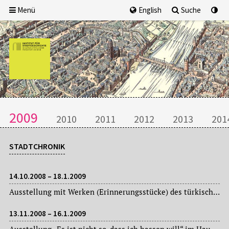
Menü
English
Suche
2009
2010
2011
2012
2013
201
STADTCHRONIK
14.10.2008 – 18.1.2009
Ausstellung mit Werken (Erinnerungsstücke) des türkischen Schriftstellers, Literaturnobelpreisträgers und Friedenspreisträgers des Deutschen Buchhandels Orhan Pamuk in der Kunsthalle Schirn.
13.11.2008 – 16.1.2009