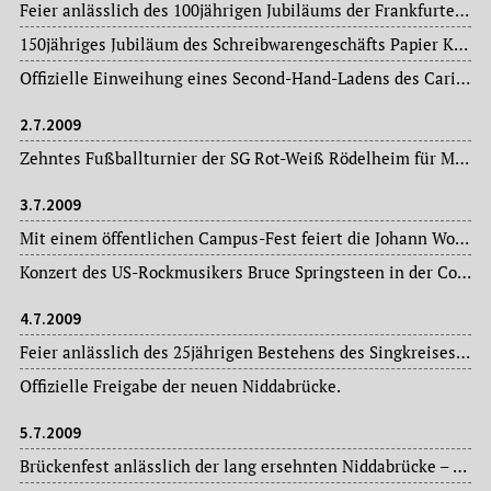
Feier anlässlich des 100jährigen Jubiläums der Frankfurter Ortsgruppe „Die Familie“ des Pfälzerwald-Vereins in den Weinstuben des Römers.
150jähriges Jubiläum des Schreibwarengeschäfts Papier Kraemer.
Offizielle Einweihung eines Second-Hand-Ladens des Caritasverbandes Frankfurt in Unterliederbach.
2.7.2009
Zehntes Fußballturnier der SG Rot-Weiß Rödelheim für Menschen mit Behinderungen in ihrem Stadion am Brentanobad.
3.7.2009
Mit einem öffentlichen Campus-Fest feiert die Johann Wolfgang Goethe-Universität nochmals die Eröffnung der neuen Gebäude – das „House of Finance“, das Hörsaalzentrum, das Fachbereichsgebäude der Rechts- und Wirtschaftswissenschaften, einen Anbau an das Casino und ein Wohnheim – auf dem Campus Westend.
Konzert des US-Rockmusikers Bruce Springsteen in der Commerzbank-Arena [früher: Waldstadion].
4.7.2009
Feier anlässlich des 25jährigen Bestehens des Singkreises Frohsinn im Saal der Erlösergemeinde im Stadtteil Oberrad.
Offizielle Freigabe der neuen Niddabrücke.
5.7.2009
Brückenfest anlässlich der lang ersehnten Niddabrücke – die alte Holzbrücke musste abgebaut werden.