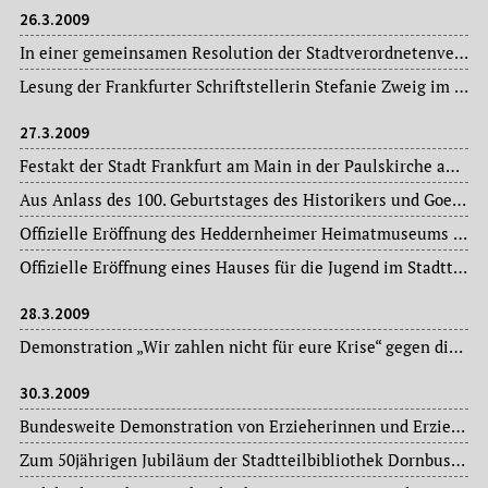
26.3.2009
In einer gemeinsamen Resolution der Stadtverordnetenversammlung verurteilen die Fraktionen von CDU, SPD, Grünen, FDP, Linken, FAG (Wählergemeinschaft Flughafenausbaugegner Frankfurt) und das Bürgerbündnis für Frankfurt (BFF) „Gewalt in der politischen Auseinandersetzung“. Hintergrund sind Angriffe auf Stadtverordnete der als rechtspopulistisch geltenden BFF nach dem Gedenken an die Bombenopfer des Zweiten Weltkrieges am 22. März d. J.
Lesung der Frankfurter Schriftstellerin Stefanie Zweig im Ignatz-Bubis-Gemeindezentrum.
27.3.2009
Festakt der Stadt Frankfurt am Main in der Paulskirche anlässlich der Verabschiedung und Verkündung der ersten deutschen Verfassung am 27. und 28. März 1849 in der Paulskirche. Die Festansprache hält Bundespräsident Prof. Dr. Horst Köhler.
Aus Anlass des 100. Geburtstages des Historikers und Goethepreisträgers Golo Mann lassen die Frankfurter Stadtverordnetenversammlung und der Magistrat am Grab in Kilchberg am Zürichsee einen Kranz niederlegen.
Offizielle Eröffnung des Heddernheimer Heimatmuseums im Heddernheimer Schloss.
Offizielle Eröffnung eines Hauses für die Jugend im Stadtteil Griesheim, Autogenstraße 18.
28.3.2009
Demonstration „Wir zahlen nicht für eure Krise“ gegen die aktuelle Finanz- und Wirtschaftspolitik der Bundesregierung in der Innenstadt.
30.3.2009
Bundesweite Demonstration von Erzieherinnen und Erziehern in der Innenstadt für besseren Gesundheitsschutz und höheres Gehalt.
Zum 50jährigen Jubiläum der Stadtteilbibliothek Dornbusch liest die Autorin Dagmar Chidolue aus ihren Kinderbüchern.