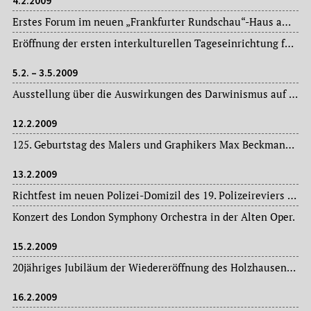
4.2.2009
Erstes Forum im neuen „Frankfurter Rundschau“-Haus am Südbahnhof mit Oberbürgermeisterin Petra Roth, dem Architekten Albert Speer, dem Vorstandsvorsitzenden der Polytechnischen Gesellschaft, Roland Kaehlbrandt, und dem früheren Universitätspräsidenten Klaus Ring.
Eröffnung der ersten interkulturellen Tageseinrichtung für Senioren im Gallus.
5.2. – 3.5.2009
Ausstellung über die Auswirkungen des Darwinismus auf die bildende Kunst in der Kunsthalle Schirn – anlässlich des 200. Geburtstages des Naturforschers Charles Darwin.
12.2.2009
125. Geburtstag des Malers und Graphikers Max Beckmann (1884-1950), lebte von 1915 bis 1933 in Frankfurt am Main, 1925 Berufung als Leiter einer Meisterklasse an die Frankfurter Städelschule (damals Kunstgewerbeschule).
13.2.2009
Richtfest im neuen Polizei-Domizil des 19. Polizeireviers am Frankfurter Flughafen.
Konzert des London Symphony Orchestra in der Alten Oper.
15.2.2009
20jähriges Jubiläum der Wiedereröffnung des Holzhausenschlösschens durch die Frankfurter Bürgerstiftung.
16.2.2009