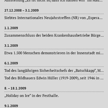
Ausstellung „Es ist nicht so, dass ich hassen will“ im Haus am Dom – mit Bildern junger Straftäter.
27.12.2008 – 3.1.2009
Siebtes Internationales Neujahrstreffen (NR) von „EsperantoLand“ in der Jugendherberge am Deutschherrnufer.
1.1.2009
Zusammenschluss der beiden Krankenhausbetriebe Bürgerhospital Frankfurt e. V. und Clementine Kinderhospital unter einem gemeinsam gegründeten neuen Träger, dem „Verein Frankfurter Stiftungskrankenhäuser e. V.“.
3.1.2009
Etwa 1.500 Menschen demonstrieren in der Innenstadt mit z. T. obszönen Genozid-Anschuldigungen gegen das Selbstverteidigungsrecht Israels. Annähernd 7.000 Personen beteiligen sich an der anschließenden Abschlusskundgebung auf dem Römerberg.
6.1.2009
Tod des langjährigen Sicherheitschefs der „Batschkapp“, Manfred Meyer, im Alter von 54 Jahren.
Tod des Bildhauers Edwin Hüller (1919-2009), seit 1946 in Frankfurt am Main, 1983-1998 Vorsitzender der Frankfurter Künstlergesellschaft e. V., ,Schöpfer‘ u. a. der 1988 enthüllten Gedenktafel „Synagoge Heddernheim“, der 1989 enthüllten Heinrich von Gagern-Gedenktafel an der Paulskirche und des 2001 enthüllten Wilhelm-Merton-Denkmals im Mertonviertel.
8. – 18.1.2009
„Holiday on Ice“ in der Festhalle.
9.1.2009