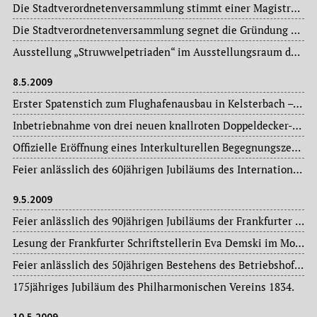
Die Stadtverordnetenversammlung stimmt einer Magistratsvorlage zu, die die offizielle Gründung des Gymnasiums Riedberg zum 01. August d. J. vorsieht.
Die Stadtverordnetenversammlung segnet die Gründung einer zweiten Grundschule auf dem Riedberg 2011 ab.
Ausstellung „Struwwelpetriaden“ im Ausstellungsraum der Universitätsbibliothek, B-Ebene, Bockenheimer Warte – anlässlich des 200. Geburtstages des Frankfurter Arztes, Psychiaters, Zeichners und Dichters Heinrich Hoffmann (1809-1894) am 13. Juni.
8.5.2009
Erster Spatenstich zum Flughafenausbau in Kelsterbach – damit hat offiziell der Bau der neuen Landebahn begonnen.
Inbetriebnahme von drei neuen knallroten Doppeldecker-Bussen der städtischen „Tourismus- und Congress GmbH“.
Offizielle Eröffnung eines Interkulturellen Begegnungszentrums im Stadtteil Fechenheim.
Feier anlässlich des 60jährigen Jubiläums des Internationalen Bundes (IB) im Römer.
9.5.2009
Feier anlässlich des 90jährigen Jubiläums der Frankfurter Arbeiterwohlfahrt (AWO) auf dem Liebfrauenberg.
Lesung der Frankfurter Schriftstellerin Eva Demski im Mousonturm.
Feier anlässlich des 50jährigen Bestehens des Betriebshofes Rebstock der Stadtwerke Verkehrsgesellschaft Frankfurt am Main mbH (VGF).
175jähriges Jubiläum des Philharmonischen Vereins 1834.
10.5.2009