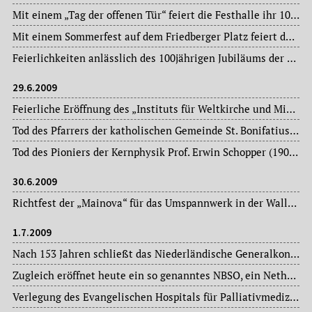
Mit einem „Tag der offenen Tür“ feiert die Festhalle ihr 100jähriges Bestehen (Eröffnung am 19. Mai 1909).
Mit einem Sommerfest auf dem Friedberger Platz feiert das Frauengesundheitszentrum für Frauen und Familien sein 30jähriges Bestehen.
Feierlichkeiten anlässlich des 100jährigen Jubiläums der Friedensgemeinde im Gallusviertel.
29.6.2009
Feierliche Eröffnung des „Instituts für Weltkirche und Mission“ an der Philosophisch-Theologischen Hochschule St. Georgen.
Tod des Pfarrers der katholischen Gemeinde St. Bonifatius im Stadtteil Sachsenhausen Norbert Leber (1947-2009) im Alter von 62 Jahren.
Tod des Pioniers der Kernphysik Prof. Erwin Schopper (1909-2009), 1956 Gründer des Instituts für Kernphysik an der Johann Wolfgang Goethe-Universität, das er bis 1979 leitete.
30.6.2009
Richtfest der „Mainova“ für das Umspannwerk in der Wallanlage.
1.7.2009
Nach 153 Jahren schließt das Niederländische Generalkonsulat seine Pforten.
Zugleich eröffnet heute ein so genanntes NBSO, ein Netherlands Business Support Office, in der Friedrich-Ebert-Anlage.
Verlegung des Evangelischen Hospitals für Palliativmedizin von der Innenstadt (Rechneigraben) in das Ginnheimer Markus-Krankenhaus.