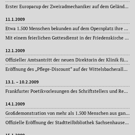
Erster Europacup der Zweiradmechaniker auf dem Gelände des Berufsbildungs- und Technologiezentrums im Gutleutviertel, veranstaltet vom Bundesinnungsverband in Zusammenarbeit mit der Handwerkskammer Rhein-Main.
11.1.2009
Etwa 1.500 Menschen bekunden auf dem Opernplatz ihre Solidarität mit Israel, veranstaltet u. a. vom Zentralrat der Juden in Deutschland. Prominentester Redner ist der Journalist und CDU-Politiker Michel Friedman.
Mit einem feierlichen Gottesdienst in der Friedenskirche im Gallus wird die Fusion der evangelischen Gemeinden zu einer gemeinsamen Gemeinde im Gallus unter dem Namen „Frieden und Versöhnung“ Realität.
12.1.2009
Offizieller Amtsantritt der neuen Direktorin der Klinik für Psychiatrie- und Psychotherapie des Kindes- und Jugendalters der Johann Wolfgang Goethe-Universität Prof. Christine Freitag.
Eröffnung des „Pflege-Discount“ auf der Wittelsbacherallee – einzigartig im Rhein-Main-Gebiet.
13.1. – 10.2.2009
Frankfurter Poetikvorlesungen des Schriftstellers und Regisseurs Werner Fritsch im Hörsaal VI auf dem Campus Bockenheim der Johann Wolfgang Goethe-Universität.
14.1.2009
Großdemonstration von mehr als 1.500 Menschen aus ganz Hessen in der Innenstadt für eine bessere Bildungspolitik und gegen Sozialabbau.
Offizielle Eröffnung der Stadtteilbibliothek Sachsenhausen im umgebauten, früheren Straßenbahndepot: das Bibliothekszentrum Süd an der Hedderichstraße.