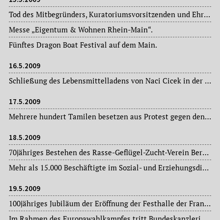
Tod des Mitbegründers, Kuratoriumsvorsitzenden und Ehrenvorsitzenden der Gesellschaft der Freunde der Alten Oper Frankfurt Dr. Wilfried Guth (1919-2009).
Messe „Eigentum & Wohnen Rhein-Main“.
Fünftes Dragon Boat Festival auf dem Main.
16.5.2009
Schließung des Lebensmittelladens von Naci Cicek in der Nordweststadt – nach 16 Jahren.
17.5.2009
Mehrere hundert Tamilen besetzen aus Protest gegen den Krieg in Sri-Lanka den Hauptbahnhof und legen für mehrere Stunden den gesamten Zugverkehr lahm.
18.5.2009
70jähriges Bestehen des Rasse-Geflügel-Zucht-Verein Bergen-Enkheim e. V.
Mehr als 15.000 Beschäftigte im Sozial- und Erziehungsdienst beteiligen sich an den bundesweiten Streiks für mehr Anerkennung und höhere Löhne. In Frankfurt am Main kommen 500 Frauen und Männer im Bürgerhaus Gallus zusammen, um sich in die Streiklisten einzutragen. Am 19.05. d. J. findet eine Demonstration von 5.000 Erziehern vom Bürgerhaus Gutleut zur Paulskirche statt.
19.5.2009
100jähriges Jubiläum der Eröffnung der Festhalle der Frankfurter Messe in Anwesenheit von Kaiser Wilhelm II. Mit einem „Tag der offenen Tür“ am 28. Juni 2009 feiert die Festhalle ihr einhundertjähriges Bestehen.
Im Rahmen des Europawahlkampfes tritt Bundeskanzlerin Angela Merkel (CDU) auf dem Römerberg vor die Öffentlichkeit.