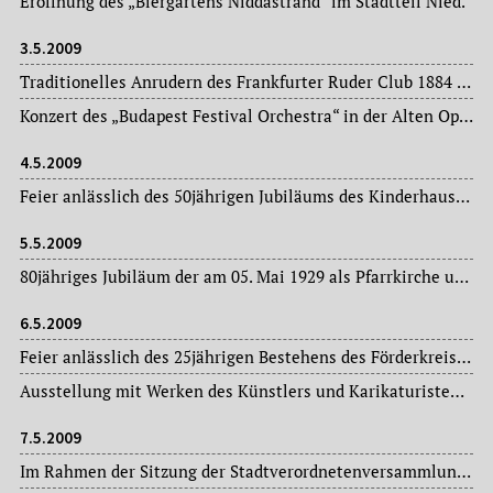
Eröffnung des „Biergartens Niddastrand“ im Stadtteil Nied.
3.5.2009
Traditionelles Anrudern des Frankfurter Ruder Club 1884 (RC 84) im Rahmen seines 125jährigen Jubiläums.
Konzert des „Budapest Festival Orchestra“ in der Alten Oper.
4.5.2009
Feier anlässlich des 50jährigen Jubiläums des Kinderhauses Frank im Stadtteil Sossenheim.
5.5.2009
80jähriges Jubiläum der am 05. Mai 1929 als Pfarrkirche und Mahnmal geweihten Frauenfriedenskirche im Stadtteil Bockenheim. Hierzu findet vom 12.-16. Mai d. J. eine Festwoche statt.
6.5.2009
Feier anlässlich des 25jährigen Bestehens des Förderkreises „Orgel und Orgelmusik an St. Nikolaus“ in der St. Nikolauskirche im Stadtteil Bergen-Enkheim.
Ausstellung mit Werken des Künstlers und Karikaturisten Hans Traxler in der „Caricatura“ – aus Anlass von dessen 80. Geburtstag.
7.5.2009
Im Rahmen der Sitzung der Stadtverordnetenversammlung wird der 40jährige Markus Frank, bisher Fraktionschef der CDU, zum neuen Dezernent für Wirtschaft, Personal und Sport gewählt.