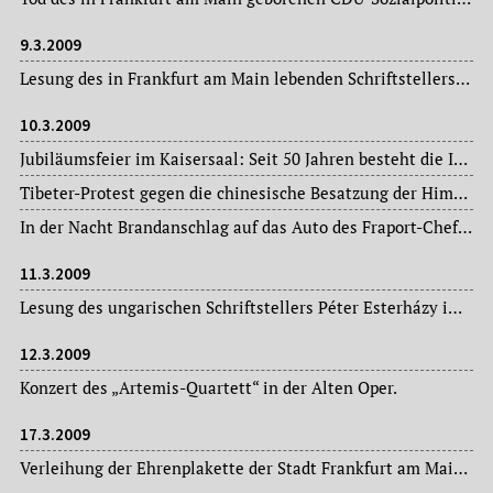
9.3.2009
Lesung des in Frankfurt am Main lebenden Schriftstellers Bodo Kirchhoff im Schauspiel Frankfurt.
10.3.2009
Jubiläumsfeier im Kaisersaal: Seit 50 Jahren besteht die Internationale Fachmesse für Sanitär, Heizung und Klima.
Tibeter-Protest gegen die chinesische Besatzung der Himalaya-Region vor dem chinesischen Generalkonsulat und Kundgebung auf dem Römerberg, veranstaltet von der Tibet Initiative Deutschland und dem Verein der Tibeter in Deutschland.
In der Nacht Brandanschlag auf das Auto des Fraport-Chefplaners in Roßdorf bei Darmstadt.
11.3.2009
Lesung des ungarischen Schriftstellers Péter Esterházy im Literaturhaus Frankfurt.
12.3.2009
Konzert des „Artemis-Quartett“ in der Alten Oper.
17.3.2009
Verleihung der Ehrenplakette der Stadt Frankfurt am Main im Römer an den Bankmanager und Präsidenten der Industrie- und Handelskammer Frankfurt am Main (2007-2009), Hans-Joachim Tonnellier.