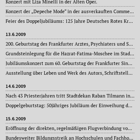
Konzert mit Liza Minelli in der Alten Oper.
Konzert der „Depeche Mode“ in der ausverkauften Commerzbank-Arena.
Feier des Doppeljubiläums: 125 Jahre Deutsches Rotes Kreuz Rödelheim und 150 Jahre Freiwillige Feuerwehr im Stadtteil Rödelheim.
13.6.2009
200. Geburtstag des Frankfurter Arztes, Psychiaters und Schriftstellers, Geheimen Sanitätsrates Dr. med. Heinrich Hoffmann (1809-1894).
Grundsteinlegung für die Hazrat-Fatima-Moschee im Stadtteil Hausen.
Jubiläumskonzert zum 60. Geburtstag der Frankfurter Singgemeinschaft 1949 e.V. im Saalbau Bornheim.
Ausstellung über Leben und Werk des Autors, Schriftstellers und Psychiaters Dr. med. Heinrich Hoffmann (1809-1894) anlässlich seines 200. Geburtstages im Historischen Museum: „Peter Struwwel – Heinrich Hoffmann“.
14.6.2009
Nach 43 Priesterjahren tritt Stadtdekan Raban Tilmann in den Ruhestand. Das Amt des Stadtdekans hat er insgesamt zwölf Jahre lang bekleidet.
Doppelgeburtstag: 50jähriges Jubiläum der Einweihung der neuen Kirche der evangelisch-lutherischen Nicolai-Gemeinde im Ostend und 100jähriges Jubiläum der Errichtung der Gemeindekirche (im Oktober 1909), Ecke Rhön- und Waldschmidtstraße.
15.6.2009
Eröffnung der direkten, regelmäßigen Flugverbindung von Frankfurt am Main in die afghanische Hauptstadt Kabul.
Bundesweiter Bildungsstreik an Hochschulen und Fachhochschulen.