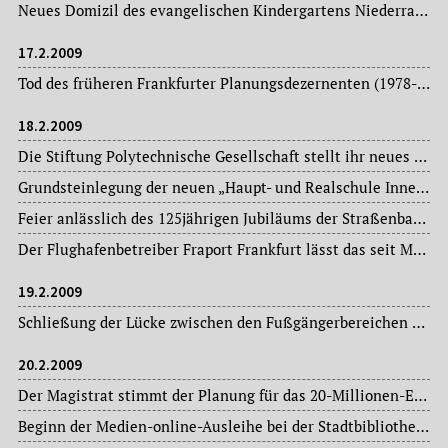
Neues Domizil des evangelischen Kindergartens Niederrad ist das neue Kinderhaus.
17.2.2009
Tod des früheren Frankfurter Planungsdezernenten (1978-1989) Hans Küppers (CDU) (1934-2009).
18.2.2009
Die Stiftung Polytechnische Gesellschaft stellt ihr neues Projekt vor: die Bürgerakademie, mit der die Polytechniker das Ehrenamt in der Mainstadt würdigen wollen.
Grundsteinlegung der neuen „Haupt- und Realschule Innenstadt“.
Feier anlässlich des 125jährigen Jubiläums der Straßenbahnverbindung zwischen Frankfurt am Main und Offenbach am Main im Bürgertreff Depot. Gefeiert wird die Geburtsstunde der ersten elektrischen Straßenbahn in Deutschland am 18. Februar 1884.
Der Flughafenbetreiber Fraport Frankfurt lässt das seit Mai 2008 bestehende Hüttendorf im Kelsterbacher Wald räumen.
19.2.2009
Schließung der Lücke zwischen den Fußgängerbereichen Zeil und Hauptwache: die Zeit der verkehrsumtosten Hauptwache ist beendet.
20.2.2009
Der Magistrat stimmt der Planung für das 20-Millionen-Euro-Projekt zu: dem Neubau in der Siedlung New Atterberry an der Friedberger Warte.
Beginn der Medien-online-Ausleihe bei der Stadtbibliothek – sieben Tage die Woche, 24 Stunden am Tag.