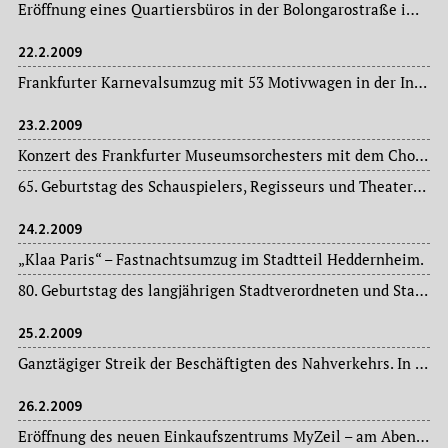
Eröffnung eines Quartiersbüros in der Bolongarostraße im Stadtteil Höchst als erste Maßnahme des dreijährigen EU-Forschungsprojekts „Mandie“ (Managing District Centres in North West Europe) gegen drohende „Erosion“ einstmals blühender Städte.
22.2.2009
Frankfurter Karnevalsumzug mit 53 Motivwagen in der Innenstadt.
23.2.2009
Konzert des Frankfurter Museumsorchesters mit dem Chor der Oper Frankfurt in der Alten Oper (auch am 25.02. d. J.).
65. Geburtstag des Schauspielers, Regisseurs und Theaterdirektors Claus Helmer – seit 1972 Leiter der „Komödie“, seit 1995 zusätzlich des Fritz Rémond-Theaters im Zoo.
24.2.2009
„Klaa Paris“ – Fastnachtsumzug im Stadtteil Heddernheim.
80. Geburtstag des langjährigen Stadtverordneten und Stadtältesten Ulrich Keitel. Die Stadt Frankfurt am Main ehrt den Kommunalpolitiker am 03. März d. J. mit einem Empfang im Limpurgsaal des Römers.
25.2.2009
Ganztägiger Streik der Beschäftigten des Nahverkehrs. In der Mainstadt fallen mehrere U-Bahnen aus.
26.2.2009
Eröffnung des neuen Einkaufszentrums MyZeil – am Abend zuvor ein Pre-Opening mit festlicher Gala.