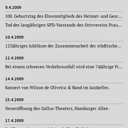
9.4.2009
100. Geburtstag des Ehrenmitglieds des Heimat- und Geschichtsvereins Nied, Martin Anders (1909-2007). Ihm zu Ehren eröffnet das Heimatmuseum Nied am 16. Mai d. J. eine Gedenkausstellung.
Tod des langjährigen SPD-Vorstands des Ortsvereins Praunheim Rudolf „Rudi“ Gesell (1932-2009), genannt „Bürgermeister von Praunheim“, im Alter von 76 Jahren.
10.4.2009
125jähriges Jubiläum der Zusammenarbeit der städtischen Verkehrsbetriebe in Frankfurt am Main und Offenbach am Main: Am 10. April 1884 fuhr die erste Straßenbahn mit elektrischer Oberleitung von der Alten Brücke im Stadtteil Sachsenhausen zum Mathildenplatz in Offenbach am Main.
12.4.2009
Bei einem schweren Verkehrsunfall wird eine 74jährige Frankfurterin in Unterliederbach von einem Zug überrollt und dabei tödlich verletzt.
14.4.2009
Konzert von Wilson de Oliveira & Band im Jazzkeller.
15.4.2009
Neueröffnung des Gallus-Theaters, Hamburger Allee.
17.4.2009