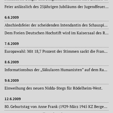
Feier anlässlich des 25jährigen Jubiläums der Jugendfeuerwehr Heddernheim u. a. mit einer Wettbewerbs- und Fahrzeugschau im Nordwestzentrum.
6.6.2009
Abschiedsfeier der scheidenden Intendantin des Schauspiel Frankfurt, Elisabeth Schweeger, im Foyer des Großen Hauses.
Dem Freien Deutschen Hochstift wird im Kaisersaal des Römers der mit 50.000,- € dotierte Binding-Kulturpreis verliehen.
7.6.2009
Europawahl: Mit 18,7 Prozent der Stimmen sackt die Frankfurter SPD auf einen historischen Tiefstand. Die Grünen erzielen 23,1 Prozent der Stimmen, die CDU 30,9 Prozent, die FDP 14,0 Prozent und die Linke 6,1 Prozent.
8.6.2009
Informationsbus der „Säkularen Humanisten“ auf dem Rathenauplatz.
9.6.2009
Einweihung des neuen Nidda-Stegs für Rödelheim-West.
12.6.2009
80. Geburtstag von Anne Frank (1929-März 1945 KZ Bergen-Belsen). Aus diesem Anlass wird vor dem einstigen Wohnhaus der Familie Frank, Marbachweg 307, in Anwesenheit von Buddy Elias, dem 84jährigen Vetter und einzigen noch lebenden Angehörigen von Anne Frank, feierlich eine Gedenktafel für Anne Frank enthüllt (Gestaltung der Tafel von Bernd Fischer, Offenbach am Main). Bedauerlicherweise ist das Zitat an der Gedenkstele aus Anne Franks Tagebuch falsch zitiert. Der Satz, ein Tagebucheintrag der Anne Frank vom 11. April 1944, zitiert statt „allein“ fehlerhaft „alle“.