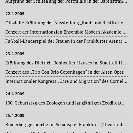
Aufgrund der Schließung der Postfiliale in der Bärenstraße im Ostend übernimmt das Schreibwarengeschäft an der Sonnemannstraße 67-69 die entsprechenden Postdienste.
22.4.2009
Offizielle Eröffnung der Ausstellung „Raub und Restitution“ im Jüdischen Museum.
Konzert der Internationalen Ensemble Modern Akademie in der Hochschule für Darstellende Kunst.
Fußball-Länderspiel der Frauen in der Frankfurter Arena: (Weltmeister) Deutschland – (Vizeweltmeister) Brasilien: es endet 1:1-unentschieden.
23.4.2009
Eröffnung des Dietrich-Bonhoeffer-Hauses im Stadtteil Höchst als „Zentrum für Gemeindeleben, Familien und Beratung“.
Konzert des „Trio Con Brio Copenhagen“ in der Alten Oper.
Internationaler Kongress „Care and Migration“ des Cornelia Goethe-Zentrums der Johann Wolfgang Goethe-Universität Frankfurt.
24.4.2009
100. Geburtstag des Zoologen und langjährigen Zoodirektors (1945-1974) Prof. Bernhard Grzimek (1909-1987).
25.4.2009
Römerberggespräche im Schauspiel Frankfurt: „Theater der Politik – Die inszenierte Demokratie und ihre Rituale“.