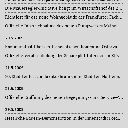
Die Mauersegler-Initiative hängt im Wirtschaftshof des Zoologischen Gartens die Nistkästen Nummer 999 und 1000 auf.
Richtfest für das neue Wohngebäude der Frankfurter Fachhochschule in der Rat-Beil-Straße.
Offizielle Inbetriebnahme des neuen Pumpwerkes Mainmühle im Stadtteil Höchst.
20.5.2009
Kommunalpolitiker der tschechischen Kommune Ostrava besuchen die Mainstadt und werden vom Stadtkämmerer Uwe Becker offiziell empfangen.
Offizielle Verabschiedung der Schauspiel-Intendantin Elisabeth Schweeger – in Anwesenheit von Oberbürgermeisterin Petra Roth – im Kaisersaal des Römers.
21.5.2009
20. Stadtteilfest am Jakobusbrunnen im Stadtteil Harheim.
28.5.2009
Offizielle Eröffnung des neuen Begegnungs- und Service-Zentrums an der Mörfelder Landstraße in der Seniorenwohnanlage Riedhof im Stadtteil Sachsenhausen.
29.5.2009
Hessische Bauern-Demonstration in der Innenstadt: Forderung nach Staatsbeihilfen für die Landwirtschaft.