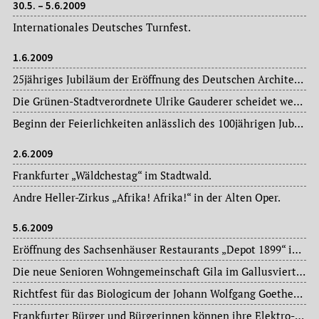
30.5. – 5.6.2009
Internationales Deutsches Turnfest.
1.6.2009
25jähriges Jubiläum der Eröffnung des Deutschen Architekturmuseums.
Die Grünen-Stadtverordnete Ulrike Gauderer scheidet wegen eines neuen Jobs bei einem Versorger vorzeitig aus der Stadtverordnetenversammlung aus.
Beginn der Feierlichkeiten anlässlich des 100jährigen Jubiläums des Fußballvereins FV09 Eschersheim.
2.6.2009
Frankfurter „Wäldchestag“ im Stadtwald.
Andre Heller-Zirkus „Afrika! Afrika!“ in der Alten Oper.
5.6.2009
Eröffnung des Sachsenhäuser Restaurants „Depot 1899“ im ehemaligen Straßenbahndepot von 1899 an der Textorstraße.
Die neue Senioren Wohngemeinschaft Gila im Gallusviertel stellt sich der Öffentlichkeit vor.
Richtfest für das Biologicum der Johann Wolfgang Goethe-Universität auf dem Campus Riedberg.
Frankfurter Bürger und Bürgerinnen können ihre Elektro-Kleingeräte (Handys und Laptops) beim städtischen Recyclingzentrum Frankfurt entsorgen und bekommen dafür eine Abwrackprämie: einen Einkaufsgutschein des Computerherstellers Hewlett Packard.