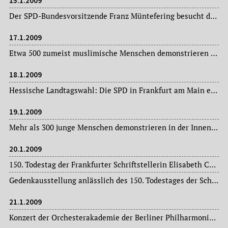
15.1.2009
Der SPD-Bundesvorsitzende Franz Müntefering besucht das SPD-Haus in der Fischerfeldstraße und nimmt am öffentlichen Empfang für die „neuen Inländer“ teil.
17.1.2009
Etwa 500 zumeist muslimische Menschen demonstrieren in der Innenstadt gegen Israel.
18.1.2009
Hessische Landtagswahl: Die SPD in Frankfurt am Main erlebt mit lediglich 19,8 Prozent der Wählerstimmen ein Debakel.
19.1.2009
Mehr als 300 junge Menschen demonstrieren in der Innenstadt für den Erhalt des besetzten Jugendzentrums (Juz) an der Bockenheimer Varrentrappstraße.
20.1.2009
150. Todestag der Frankfurter Schriftstellerin Elisabeth Catharina Ludovica Magdalena, genannt Bettine (Bettina), von Arnim (1785-1859), geb. Brentano.
Gedenkausstellung anlässlich des 150. Todestages der Schriftstellerin Elisabeth Catharina Ludovica Magdalena, genannt Bettine (Bettina), von Arnim, geb. Brentano (1785-1859) im Goethe-Museum.
21.1.2009
Konzert der Orchesterakademie der Berliner Philharmoniker in der Alten Oper.