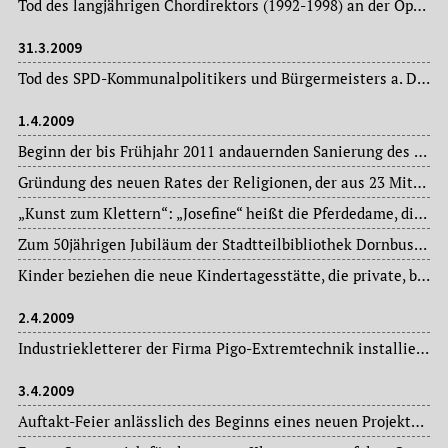
Tod des langjährigen Chordirektors (1992-1998) an der Oper Frankfurt: Johannes Mikkelsen im Alter von 67 Jahren.
31.3.2009
Tod des SPD-Kommunalpolitikers und Bürgermeisters a. D. Martin Berg (1932-2009), langjähriger Stadtbezirksvorsteher, Stadtverordneter (ab 1968), Mitglied des Magistrats (ab 1972) und Bürgermeister der Stadt Frankfurt am Main (1976-1982).
1.4.2009
Beginn der bis Frühjahr 2011 andauernden Sanierung des Gesellschaftshauses im Palmengarten.
Gründung des neuen Rates der Religionen, der aus 23 Mitgliedern verschiedener Religionsgemeinschaften besteht.
„Kunst zum Klettern“: „Josefine“ heißt die Pferdedame, die seit heute den kleinen Patienten im Clementine Kinderhospital die Wartezeit verkürzt.
Zum 50jährigen Jubiläum der Stadtteilbibliothek Dornbusch liest die Frankfurter Schriftstellerin Stefanie Zweig aus ihrem Roman „Die Kinder der Rothschildallee“.
Kinder beziehen die neue Kindertagesstätte, die private, bilinguale Kita „Little Giants“ im Eurohaus in Niederrad.
2.4.2009
Industriekletterer der Firma Pigo-Extremtechnik installieren die rekonstruierte Firstfigur der Bolongaros wieder auf deren Palast: ein 25 Kilo schwerer Pelikan aus Kupfer und eine große Kugel aus dem gleichen Material.
3.4.2009
Auftakt-Feier anlässlich des Beginns eines neuen Projekts der Werkstatt Frankfurt im Saalbau Gallus: Langzeitarbeitslose werden in einer dreijährigen Ausbildung zu Erziehern weitergebildet.