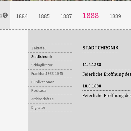
1888
83
1884
1885
1887
1889
STADTCHRONIK
Zeittafel
Stadtchronik
11.4.1888
Schlaglichter
Frankfurt1933-1945
Feierliche Eröffnung d
Publikationen
18.8.1888
Podcasts
Feierliche Eröffnung de
Archivschätze
Digitales