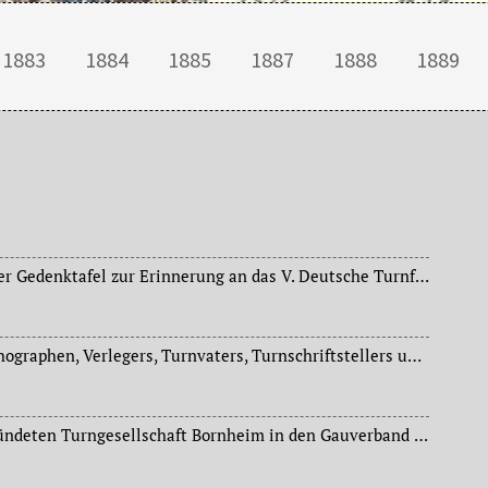
1883
1884
1885
1887
1888
1889
Feierliche Enthüllung der Gedenktafel zur Erinnerung an das V. Deutsche Turnfest in der Römerhalle anlässlich der Tagung des Ausschusses der Deutschen Turnerschaft.
Tod des Frankfurter Kathographen, Verlegers, Turnvaters, Turnschriftstellers und Stifters Friedrich August Ravenstein (1809-1881), Mitbegründer des Frankfurter Turnvereins, 1839 Einführung öffentlicher Turnwettkämpfe in der Mainstadt.
Aufnahme der neu gegründeten Turngesellschaft Bornheim in den Gauverband Frankfurt am Main.