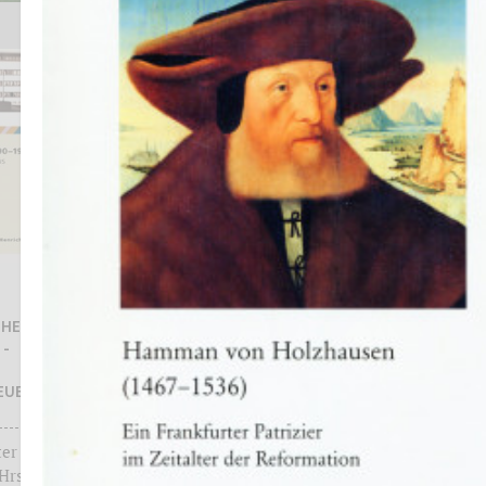
Evelyn Brockhoff und Alexander
Jehn unter Mitarbeit von
L-HERMANN
Franziska Kiermeier
 -
DIE FRANKFURTER PAULSKIRCHE.
EUEN
ORT DER DEUTSCHEN
DEMOKRATIE
ter
Kleine Schriften des Instituts
Hrsg.
für Stadtgeschichte, Hrsg.