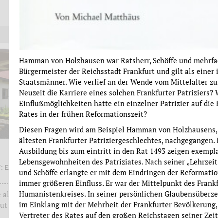
Evelyn Brockhoff
more
more
Hamman von Holzhausen war Ratsherr, Schöffe und mehrfa
Bürgermeister der Reichsstadt Frankfurt und gilt als einer 
Staatsmänner. Wie verlief an der Wende vom Mittelalter zu
Neuzeit die Karriere eines solchen Frankfurter Patriziers?
Einflußmöglichkeiten hatte ein einzelner Patrizier auf die 
Rates in der frühen Reformationszeit?
Diesen Fragen wird am Beispiel Hamman von Holzhausens, 
ältesten Frankfurter Patriziergeschlechtes, nachgegangen.
Ellen Diehm
Ausbildung bis zum eintritt in den Rat 1493 zeigen exempla
Lebensgewohnheiten des Patriziates. Nach seiner „Lehrzeit
: EXIL UND
HANDWERKSZÜNFTE IM
und Schöffe erlangte er mit dem Eindringen der Reformatio
SPÄTMITTELALTERLICHEN
immer größeren Einfluss. Er war der Mittelpunkt des Frank
FRANKFURT AM MAIN
Humanistenkreises. In seiner persönlichen Glaubensüberz
 als
Familiale, gesellschaftliche und
im Einklang mit der Mehrheit der Frankfurter Bevölkerung,
gut
politische Funktionen
Vertreter des Rates auf den großen Reichstagen seiner Zei