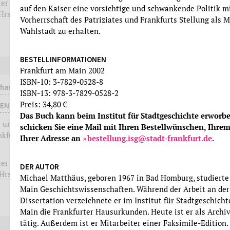
ter
auf den Kaiser eine vorsichtige und schwankende Politik m
Studien zur Frankfurter
Hrsg.
Vorherrschaft des Patriziates und Frankfurts Stellung als 
Geschichte, Band 66, Hrsg.
Wahlstadt zu erhalten.
Evelyn Brockhoff
more
more
BESTELLINFORMATIONEN
Frankfurt am Main 2002
ISBN-10: 3-7829-0528-8
nhardt
Carina Danzer
ISBN-13: 978-3-7829-0528-2
Preis: 34,80 €
DAS NEUE FRANKFURT
REN
(MIT)GESTALTEN
Das Buch kann beim Institut für Stadtgeschichte erworbe
 und ihre
schicken Sie eine Mail mit Ihren Bestellwünschen, Ihr
Der Kunstschuldirektor und
nkfurt am
Ihrer Adresse an
bestellung.isg@stadt-frankfurt.de
.
Kulturpolitiker Fritz Wichert
(1878-1951)
ter
DER AUTOR
Studien zur Frankfurter
Hrsg.
Michael Matthäus, geboren 1967 in Bad Homburg, studierte
Geschichte, Band 64, Hrsg.
Main Geschichtswissenschaften. Während der Arbeit an der
Evelyn Brockhoff
Dissertation verzeichnete er im Institut für Stadtgeschich
more
more
Main die Frankfurter Hausurkunden. Heute ist er als Archi
tätig. Außerdem ist er Mitarbeiter einer Faksimile-Edition.