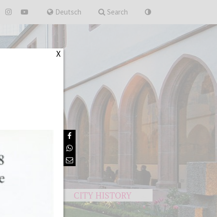
for
Deutsch
Search
X
S
CITY HISTORY