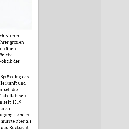
ch Älterer
ihrer großen
r frühen
 Welche
Politik des
Sprössling des
 Herkunft und
risch die
“ als Ratsherr
n seit 1519
furter
eugung stand er
 musste aber als
t aus Rücksicht