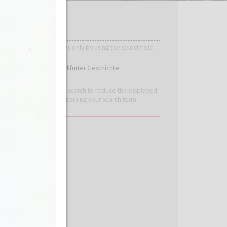
HINTS
View specific editions only by using the select field
below:
Use the incremental search to reduce the displayed
content to items containing your search term: