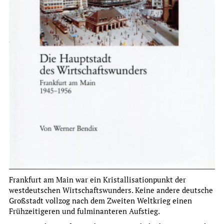
Christina Treutlein
DER ARCHITEKT CARL-HERMANN RUDLOFF (1890-1949) -
PROTAGONIST DES SIEDLUNGSBAUS IM NEUEN
FRANKFURT
Studien zur Frankfurter Geschichte, Band 68, Hrsg.
Evelyn Brockhoff
more
Frankfurt am Main war ein Kristallisationpunkt der
westdeutschen Wirtschaftswunders. Keine andere deutsche
Großstadt vollzog nach dem Zweiten Weltkrieg einen
Frühzeitigeren und fulminanteren Aufstieg.