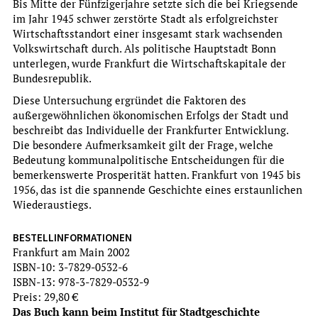
Bis Mitte der Fünfzigerjahre setzte sich die bei Kriegsende
im Jahr 1945 schwer zerstörte Stadt als erfolgreichster
Wirtschaftsstandort einer insgesamt stark wachsenden
Volkswirtschaft durch. Als politische Hauptstadt Bonn
unterlegen, wurde Frankfurt die Wirtschaftskapitale der
Bundesrepublik.
Diese Untersuchung ergründet die Faktoren des
außergewöhnlichen ökonomischen Erfolgs der Stadt und
Evelyn Brockhoff und Alexander Jehn unter Mitarbeit
beschreibt das Individuelle der Frankfurter Entwicklung.
von Franziska Kiermeier
Die besondere Aufmerksamkeit gilt der Frage, welche
Bedeutung kommunalpolitische Entscheidungen für die
DIE FRANKFURTER PAULSKIRCHE. ORT DER DEUTSCHEN
bemerkenswerte Prosperität hatten. Frankfurt von 1945 bis
DEMOKRATIE
1956, das ist die spannende Geschichte eines erstaunlichen
Wiederaustiegs.
Kleine Schriften des Instituts für Stadtgeschichte,
Hrsg. Evelyn Brockhoff
BESTELLINFORMATIONEN
more
Frankfurt am Main 2002
ISBN-10: 3-7829-0532-6
ISBN-13: 978-3-7829-0532-9
Preis: 29,80 €
Das Buch kann beim Institut für Stadtgeschichte