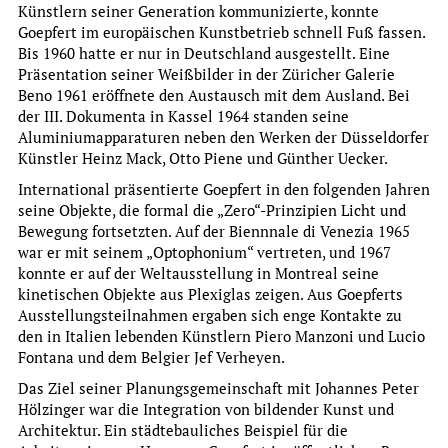
Künstlern seiner Generation kommunizierte, konnte
Goepfert im europäischen Kunstbetrieb schnell Fuß fassen.
Bis 1960 hatte er nur in Deutschland ausgestellt. Eine
Präsentation seiner Weißbilder in der Züricher Galerie
Beno 1961 eröffnete den Austausch mit dem Ausland. Bei
der III. Dokumenta in Kassel 1964 standen seine
Aluminiumapparaturen neben den Werken der Düsseldorfer
Künstler Heinz Mack, Otto Piene und Günther Uecker.
Franziska Kiermeier, Maike Brüggen, Anja Heuß
International präsentierte Goepfert in den folgenden Jahren
seine Objekte, die formal die „Zero“-Prinzipien Licht und
„ZUM ERSTEN, ZUM ZWEITEN, ZUM DRITTEN“
Bewegung fortsetzten. Auf der Biennnale di Venezia 1965
DAS AUKTIONSHAUS RUDOLF BANGEL IN FRANKFURT AM
war er mit seinem „Optophonium“ vertreten, und 1967
MAIN (1873-1929)
konnte er auf der Weltausstellung in Montreal seine
Archiv für Frankfurts Geschichte und Kunst, Band 81
kinetischen Objekte aus Plexiglas zeigen. Aus Goepferts
more
Ausstellungsteilnahmen ergaben sich enge Kontakte zu
den in Italien lebenden Künstlern Piero Manzoni und Lucio
Fontana und dem Belgier Jef Verheyen.
Das Ziel seiner Planungsgemeinschaft mit Johannes Peter
Hölzinger war die Integration von bildender Kunst und
Architektur. Ein städtebauliches Beispiel für die