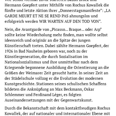
Hermann Goepfert unter Mithilfe von Rochus Kowallek die
fünfte und letzte Aktion ihrer „Donnerstagsmanifeste“: „LA
GARDE MEURT ET NE SE REND PAS ahnungslos und
erfolgreich werden WIR WARTEN AUF DEN TOD VON“.
Christina Treutlein
Nein, die Avantgarde von „Picasso... Braque... oder Arp“
DER ARCHITEKT CARL-HERMANN RUDLOFF (1890-1949) -
sollte keine Wiederholung mehr finden, man wollte selbst
PROTAGONIST DES SIEDLUNGSBAUS IM NEUEN
ideenreich und originär an die Spitze der jungen
FRANKFURT
Künstlerschaft treten. Dabei zählte Hermann Goepfert, der
1926 in Bad Nauheim geboren war, noch zu der
Studien zur Frankfurter Geschichte, Band 68, Hrsg.
Künstlergeneration, die durch Sozialisation im
Evelyn Brockhoff
Nationalsozialismus und ihre unmittelbar nach dem
more
Kriegsende begonnene Ausbildung die Orientierung an die
Größen der Weimarer Zeit gesucht hatte. In seiner Zeit an
der Städelschule vollzog er die Evolution der modernen
Kunstgeschichte. Stationen seines schulischen Schaffens
bildeten die Anknüpfung an Max Beckmann, Oskar
Schlemmer und Ferdinand Léger, es folgten
Auseinandersetzungen mit der Gegenwartskunst.
Durch die Bekanntschaft mit dem kontaktfreudigen Rochus
Kowallek, der auf nationaler und internationaler Ebene mit