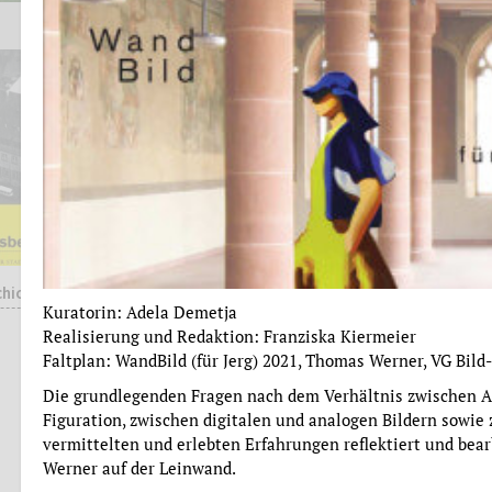
chichte
Christina Treutlein
Kuratorin: Adela Demetja
DER ARCHITEKT CARL-HERMANN
Realisierung und Redaktion: Franziska Kiermeier
RUDLOFF (1890-1949) -
Faltplan: WandBild (für Jerg) 2021, Thomas Werner, VG Bild
PROTAGONIST DES
Die grundlegenden Fragen nach dem Verhältnis zwischen A
SIEDLUNGSBAUS IM NEUEN
FRANKFURT
Figuration, zwischen digitalen und analogen Bildern sowie
vermittelten und erlebten Erfahrungen reflektiert und bea
Studien zur Frankfurter
Werner auf der Leinwand.
Geschichte, Band 68, Hrsg.