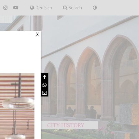
for
Deutsch
Search
X
S
CITY HISTORY