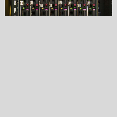
DIGITALE LANGZEITARCHIVIERUNG
Um digitale Unterlagen zu bewahren, hat das ISG als
erste Institution in Hessen ein Digitales
Langzeitarchiv realisiert.
mehr