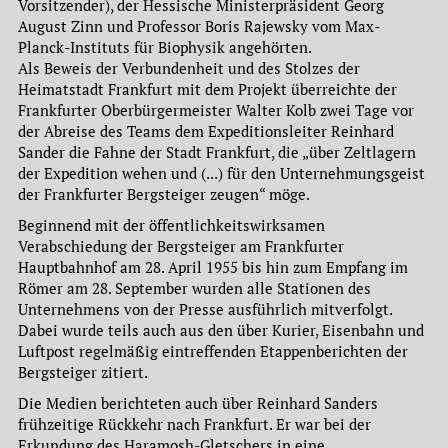
Vorsitzender), der Hessische Ministerpräsident Georg
August Zinn und Professor Boris Rajewsky vom Max-
Planck-Instituts für Biophysik angehörten.
Als Beweis der Verbundenheit und des Stolzes der
Heimatstadt Frankfurt mit dem Projekt überreichte der
Frankfurter Oberbürgermeister Walter Kolb zwei Tage vor
der Abreise des Teams dem Expeditionsleiter Reinhard
Sander die Fahne der Stadt Frankfurt, die „über Zeltlagern
der Expedition wehen und (...) für den Unternehmungsgeist
der Frankfurter Bergsteiger zeugen“ möge.
Beginnend mit der öffentlichkeitswirksamen
Verabschiedung der Bergsteiger am Frankfurter
Hauptbahnhof am 28. April 1955 bis hin zum Empfang im
Römer am 28. September wurden alle Stationen des
Unternehmens von der Presse ausführlich mitverfolgt.
Dabei wurde teils auch aus den über Kurier, Eisenbahn und
Luftpost regelmäßig eintreffenden Etappenberichten der
Bergsteiger zitiert.
Die Medien berichteten auch über Reinhard Sanders
frühzeitige Rückkehr nach Frankfurt. Er war bei der
Erkundung des Haramosh-Gletschers in eine