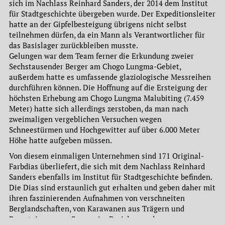
sich im Nachlass Reinhard Sanders, der 2014 dem Institut
für Stadtgeschichte übergeben wurde. Der Expeditionsleiter
hatte an der Gipfelbesteigung übrigens nicht selbst
teilnehmen dürfen, da ein Mann als Verantwortlicher für
das Basislager zurückbleiben musste.
Gelungen war dem Team ferner die Erkundung zweier
Sechstausender Berger am Chogo Lungma-Gebiet,
außerdem hatte es umfassende glaziologische Messreihen
durchführen können. Die Hoffnung auf die Ersteigung der
höchsten Erhebung am Chogo Lungma Malubiting (7.459
Meter) hatte sich allerdings zerstoben, da man nach
zweimaligen vergeblichen Versuchen wegen
Schneestürmen und Hochgewitter auf über 6.000 Meter
Höhe hatte aufgeben müssen.
Von diesem einmaligen Unternehmen sind 171 Original-
Farbdias überliefert, die sich mit dem Nachlass Reinhard
Sanders ebenfalls im Institut für Stadtgeschichte befinden.
Die Dias sind erstaunlich gut erhalten und geben daher mit
ihren faszinierenden Aufnahmen von verschneiten
Berglandschaften, von Karawanen aus Trägern und
Bergsteigern, von Szenen im Basislager oder von