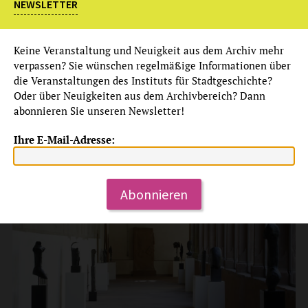
NEWSLETTER
Führung
ABGELICHTET! STARS IN FRANKFURT
Keine Veranstaltung und Neuigkeit aus dem Archiv mehr
im Rahmen des Museumsuferfestes 2022
verpassen? Sie wünschen regelmäßige Informationen über
die Veranstaltungen des Instituts für Stadtgeschichte?
mehr
Oder über Neuigkeiten aus dem Archivbereich? Dann
abonnieren Sie unseren Newsletter!
Sa, 27.8.2022
15:00 Uhr
Ihre E-Mail-Adresse:
Abonnieren