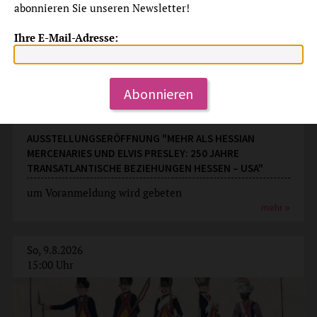
abonnieren Sie unseren Newsletter!
Ihre E-Mail-Adresse:
Abonnieren
Ausstellungseröffnung
AUSSTELLUNGSERÖFFNUNG "MEHR ALS HESSIAN
MERCENARIES UND ELVIS PRESLEY: 250 JAHRE
TRANSATLANTISCHE BEZIEHUNGEN HESSEN – USA"
um Voranmeldung wird gebeten
mehr
So, 9.8.2026
15:00 Uhr