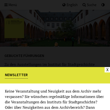
Menü
English
Suche
GEBUCHTE FÜHRUNGEN
Zu den Ausstellungen im Institut für Stadtgeschichte
X
können
Gruppenführungen zu individuellen Terminen
vereinbart und gebucht werden.
NEWSLETTER
Termine zu
regulären Ausstellungsführungen
finden Sie
im
Kalender
.
Keine Veranstaltung und Neuigkeit aus dem Archiv mehr
verpassen? Sie wünschen regelmäßige Informationen über
die Veranstaltungen des Instituts für Stadtgeschichte?
Oder über Neuigkeiten aus dem Archivbereich? Dann