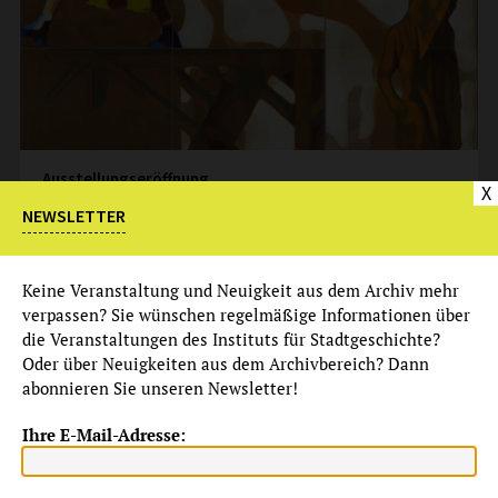
Ausstellungseröffnung
X
NEWSLETTER
THOMAS WERNER:
WANDBILD (FÜR JERG)
Ausstellungseröffnung
Keine Veranstaltung und Neuigkeit aus dem Archiv mehr
nur nach Voranmeldung
verpassen? Sie wünschen regelmäßige Informationen über
mehr
die Veranstaltungen des Instituts für Stadtgeschichte?
Oder über Neuigkeiten aus dem Archivbereich? Dann
abonnieren Sie unseren Newsletter!
OKTOBER 2021
Ihre E-Mail-Adresse:
MO
DI
MI
DO
FR
SA
SO
27
28
29
30
1
2
3