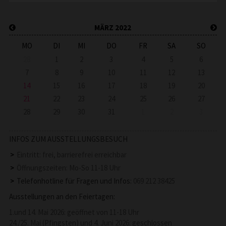
MÄRZ 2022
MO
DI
MI
DO
FR
SA
SO
28
1
2
3
4
5
6
7
8
9
10
11
12
13
14
15
16
17
18
19
20
21
22
23
24
25
26
27
28
29
30
31
1
2
3
INFOS ZUM AUSSTELLUNGSBESUCH
Eintritt: frei, barrierefrei erreichbar
Öffnungszeiten: Mo-So 11-18 Uhr
Telefonhotline für Fragen und Infos:
069 212 38425
Ausstellungen an den Feiertagen:
1.und 14. Mai 2026: geöffnet von 11-18 Uhr
24./25. Mai (Pfingsten) und 4. Juni 2026: geschlossen