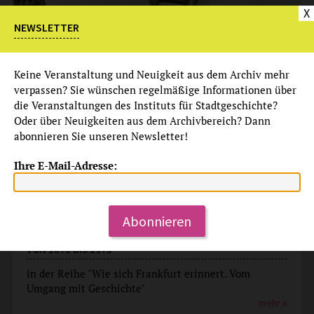
X
NEWSLETTER
Keine Veranstaltung und Neuigkeit aus dem Archiv mehr
verpassen? Sie wünschen regelmäßige Informationen über
die Veranstaltungen des Instituts für Stadtgeschichte?
Oder über Neuigkeiten aus dem Archivbereich? Dann
abonnieren Sie unseren Newsletter!
Ihre E-Mail-Adresse:
Vortrag
Abonnieren
ZWISCHEN LEITSTERN UND NEGATIVFOLIE – 1848 UND
DIE PAULSKIRCHE IN DER ERINNERUNG FRANKFURTS
VON 1873 BIS 1973
in der Reihe "Wie sich Frankfurt erinnert. Vom
Umgang mit Geschichte"
mehr