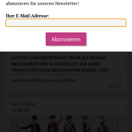
abonnieren Sie unseren Newsletter!
Ihre E-Mail-Adresse:
Abonnieren
Ausstellungseröffnung
AUSSTELLUNGSERÖFFNUNG "MEHR ALS HESSIAN
MERCENARIES UND ELVIS PRESLEY: 250 JAHRE
TRANSATLANTISCHE BEZIEHUNGEN HESSEN – USA"
um Voranmeldung wird gebeten
mehr
So, 9.8.2026
15:00 Uhr