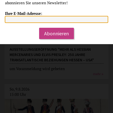
abonnieren Sie unseren Newsletter!
Ihre E-Mail-Adresse:
Abonnieren
Ausstellungseröffnung
AUSSTELLUNGSERÖFFNUNG "MEHR ALS HESSIAN
MERCENARIES UND ELVIS PRESLEY: 250 JAHRE
TRANSATLANTISCHE BEZIEHUNGEN HESSEN – USA"
um Voranmeldung wird gebeten
mehr
So, 9.8.2026
15:00 Uhr