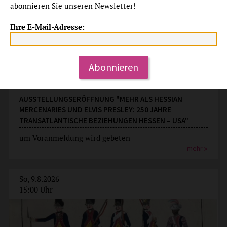
abonnieren Sie unseren Newsletter!
Ihre E-Mail-Adresse:
Abonnieren
Ausstellungseröffnung
AUSSTELLUNGSERÖFFNUNG "MEHR ALS HESSIAN
MERCENARIES UND ELVIS PRESLEY: 250 JAHRE
TRANSATLANTISCHE BEZIEHUNGEN HESSEN – USA"
um Voranmeldung wird gebeten
mehr
So, 9.8.2026
15:00 Uhr