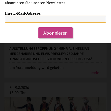
abonnieren Sie unseren Newsletter!
Ihre E-Mail-Adresse:
Abonnieren
Ausstellungseröffnung
AUSSTELLUNGSERÖFFNUNG "MEHR ALS HESSIAN
MERCENARIES UND ELVIS PRESLEY: 250 JAHRE
TRANSATLANTISCHE BEZIEHUNGEN HESSEN – USA"
um Voranmeldung wird gebeten
mehr
So, 9.8.2026
15:00 Uhr