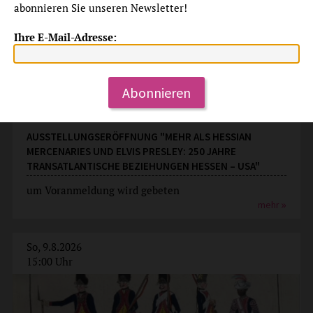
abonnieren Sie unseren Newsletter!
Ihre E-Mail-Adresse:
Abonnieren
Ausstellungseröffnung
AUSSTELLUNGSERÖFFNUNG "MEHR ALS HESSIAN
MERCENARIES UND ELVIS PRESLEY: 250 JAHRE
TRANSATLANTISCHE BEZIEHUNGEN HESSEN – USA"
um Voranmeldung wird gebeten
mehr
So, 9.8.2026
15:00 Uhr