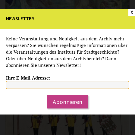
X
NEWSLETTER
Führung
PROPHETEN, MÖNCHE, KÖNIGE
Keine Veranstaltung und Neuigkeit aus dem Archiv mehr
RATGEBS WANDBILDER IM KARMELITERKLOSTER
verpassen? Sie wünschen regelmäßige Informationen über
die Veranstaltungen des Instituts für Stadtgeschichte?
ÖFFENTLICHE FÜHRUNGEN
Oder über Neuigkeiten aus dem Archivbereich? Dann
durch die Dauerausstellung „Wandbilder“
abonnieren Sie unseren Newsletter!
mehr
Ihre E-Mail-Adresse:
Do, 20.8.2026
18:00 Uhr
Abonnieren