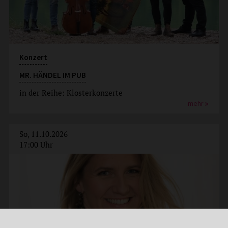
Konzert
MR. HÄNDEL IM PUB
in der Reihe: Klosterkonzerte
mehr
So, 11.10.2026
17:00 Uhr