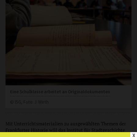
Eine Schulklasse arbeitet an Originaldokumenten
© ISG, Foto: J. Wirth
Mit Unterrichtsmaterialien zu ausgewählten Themen der
Frankfurter Historie will das Institut für Stadtgeschichte
X
daher einen Anreiz schaffen, forschendes Lernen und die