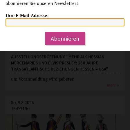
abonnieren Sie unseren Newsletter!
Ihre E-Mail-Adresse:
Abonnieren
Ausstellungseröffnung
AUSSTELLUNGSERÖFFNUNG "MEHR ALS HESSIAN
MERCENARIES UND ELVIS PRESLEY: 250 JAHRE
TRANSATLANTISCHE BEZIEHUNGEN HESSEN – USA"
um Voranmeldung wird gebeten
mehr
So, 9.8.2026
15:00 Uhr