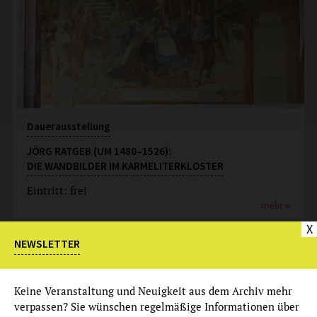
Dauerausstellung
JÖRG RATGEB (UM 1480–1526):
DIE WANDBILDER IM KARMELITERKLOSTER
Eintritt: frei
mehr
X
NEWSLETTER
Dauerangebot
Audioguide zur Ausstellung
Keine Veranstaltung und Neuigkeit aus dem Archiv mehr
verpassen? Sie wünschen regelmäßige Informationen über