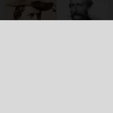
Ausstellung
MEHR ALS HESSIAN MERCENARIES UND ELVIS PRESLEY:
250 JAHRE TRANSATLANTISCHE
BEZIEHUNGEN HESSEN – USA
mehr
HINWEISE
INFOS ZUM AUSSTELLUNGSBESUCH
Eintritt: frei, täglich 11-18 Uhr
barrierefrei erreichbar
Ausstellungen an den Feiertagen und Sonderöffnungszeiten: