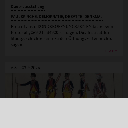
Dauerausstellung
PAULSKIRCHE: DEMOKRATIE, DEBATTE, DENKMAL
Eintritt: frei; SONDERÖFFNUNGSZEITEN bitte beim
Protokoll, 069 212 34920, erfragen. Das Institut für
Stadtgeschichte kann zu den Öffnungszeiten nichts
sagen.
mehr
6.8. – 23.9.2026