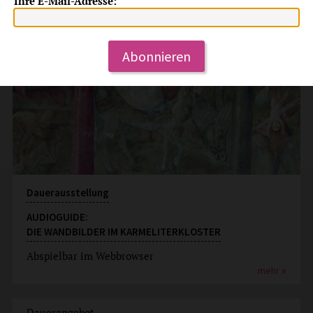
Ihre E-Mail-Adresse:
Abonnieren
Dauerausstellung
AUDIOGUIDE:
DIE WANDBILDER IM KARMELITERKLOSTER
Abspielbar im Webbrowser
mehr
Dauerangebot