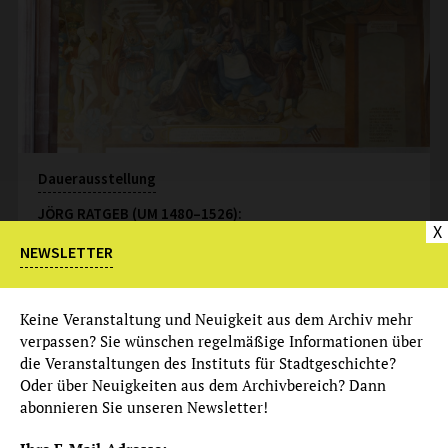
Dauerausstellung
JÖRG RATGEB (UM 1480–1526):
X
DIE WANDBILDER IM KARMELITERKLOSTER
NEWSLETTER
Eintritt: frei
mehr
Keine Veranstaltung und Neuigkeit aus dem Archiv mehr
verpassen? Sie wünschen regelmäßige Informationen über
Dauerangebot
die Veranstaltungen des Instituts für Stadtgeschichte?
Audioguide zur Ausstellung
Oder über Neuigkeiten aus dem Archivbereich? Dann
abonnieren Sie unseren Newsletter!