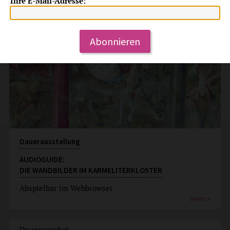
Ihre E-Mail-Adresse:
Abonnieren
Dauerausstellung
AUDIOGUIDE:
DIE WANDBILDER IM KARMELITERKLOSTER
Abspielbar im Webbrowser
mehr
Dauerangebot