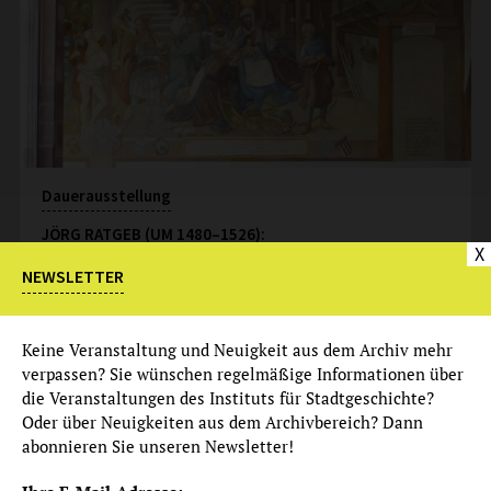
Dauerausstellung
JÖRG RATGEB (UM 1480–1526):
X
DIE WANDBILDER IM KARMELITERKLOSTER
NEWSLETTER
Eintritt: frei
mehr
Keine Veranstaltung und Neuigkeit aus dem Archiv mehr
verpassen? Sie wünschen regelmäßige Informationen über
Dauerangebot
die Veranstaltungen des Instituts für Stadtgeschichte?
Audioguide zur Ausstellung
Oder über Neuigkeiten aus dem Archivbereich? Dann
abonnieren Sie unseren Newsletter!