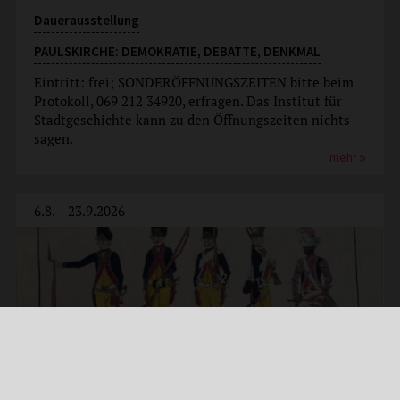
Dauerausstellung
PAULSKIRCHE: DEMOKRATIE, DEBATTE, DENKMAL
Eintritt: frei; SONDERÖFFNUNGSZEITEN bitte beim
Protokoll, 069 212 34920, erfragen. Das Institut für
Stadtgeschichte kann zu den Öffnungszeiten nichts
sagen.
mehr
6.8. – 23.9.2026