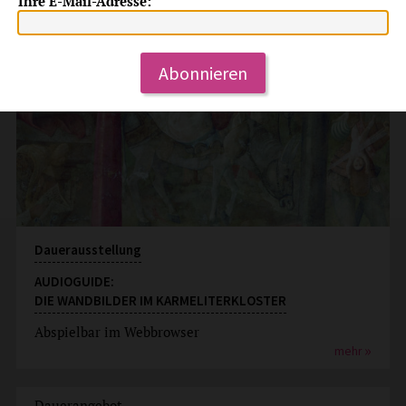
Ihre E-Mail-Adresse:
Abonnieren
Dauerausstellung
AUDIOGUIDE:
DIE WANDBILDER IM KARMELITERKLOSTER
Abspielbar im Webbrowser
mehr
Dauerangebot