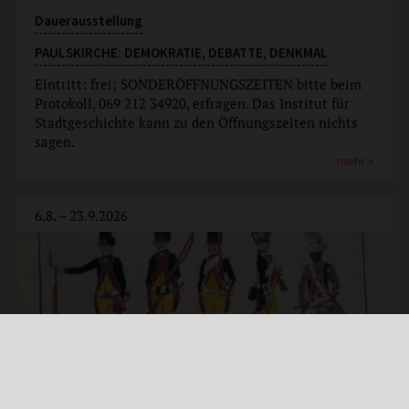
Dauerausstellung
PAULSKIRCHE: DEMOKRATIE, DEBATTE, DENKMAL
Eintritt: frei; SONDERÖFFNUNGSZEITEN bitte beim
Protokoll, 069 212 34920, erfragen. Das Institut für
Stadtgeschichte kann zu den Öffnungszeiten nichts
sagen.
mehr
6.8. – 23.9.2026