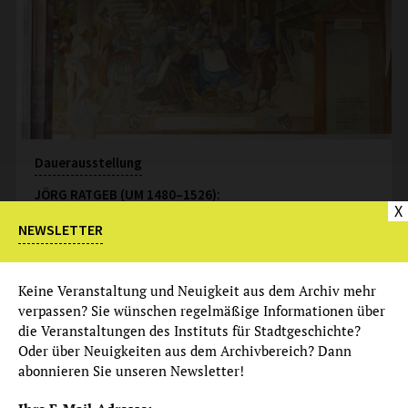
Dauerausstellung
JÖRG RATGEB (UM 1480–1526):
X
DIE WANDBILDER IM KARMELITERKLOSTER
NEWSLETTER
Eintritt: frei
mehr
Keine Veranstaltung und Neuigkeit aus dem Archiv mehr
verpassen? Sie wünschen regelmäßige Informationen über
Dauerangebot
die Veranstaltungen des Instituts für Stadtgeschichte?
Audioguide zur Ausstellung
Oder über Neuigkeiten aus dem Archivbereich? Dann
abonnieren Sie unseren Newsletter!