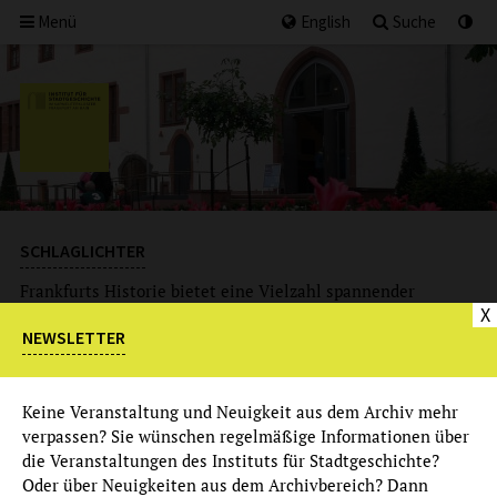
Menü
English
Suche
SCHLAGLICHTER
Frankfurts Historie bietet eine Vielzahl spannender
X
Geschichten, Ereignisse, Personen, Themen und
Entwicklungen. Hier erfahren Sie mehr zu einzelnen
NEWSLETTER
Themen. Ein inhaltlicher Schwerpunkt liegt dabei auf den
1960er Jahren als Erweiterung zur 2020/21 zu sehenden
Ausstellung »
Bewegte Zeiten
«.
Keine Veranstaltung und Neuigkeit aus dem Archiv mehr
verpassen? Sie wünschen regelmäßige Informationen über
die Veranstaltungen des Instituts für Stadtgeschichte?
Oder über Neuigkeiten aus dem Archivbereich? Dann