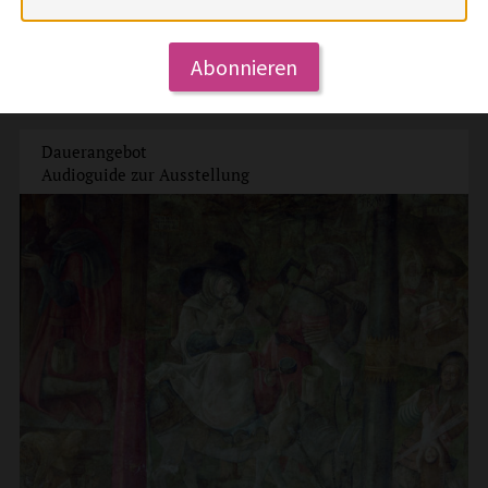
EBERHARD STENEBERG: ZWISCHEN ALLEN STÜHLEN
Ausstellungsort: Karmeliterkloster
Eintritt: frei
Abonnieren
mehr
Dauerangebot
Audioguide zur Ausstellung