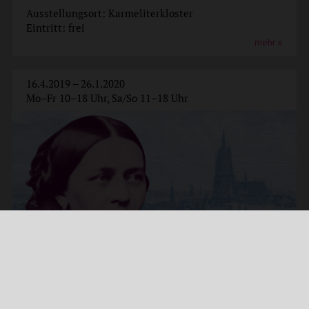
Ausstellungsort: Karmeliterkloster
Eintritt: frei
mehr
16.4.2019 – 26.1.2020
Mo–Fr 10–18 Uhr, Sa/So 11–18 Uhr