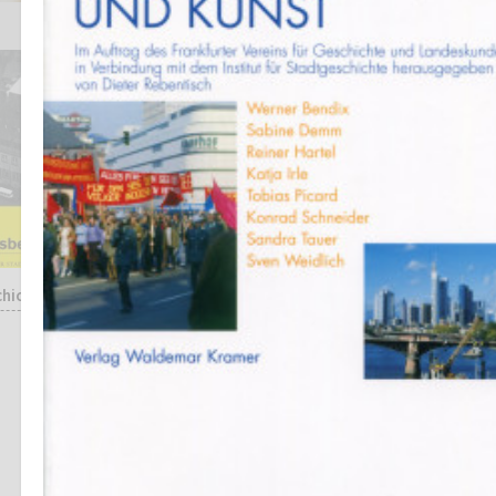
chichte
Christina Treutlein
DER ARCHITEKT CARL-HERMANN
RUDLOFF (1890-1949) -
PROTAGONIST DES
SIEDLUNGSBAUS IM NEUEN
FRANKFURT
Studien zur Frankfurter
Geschichte, Band 68, Hrsg.