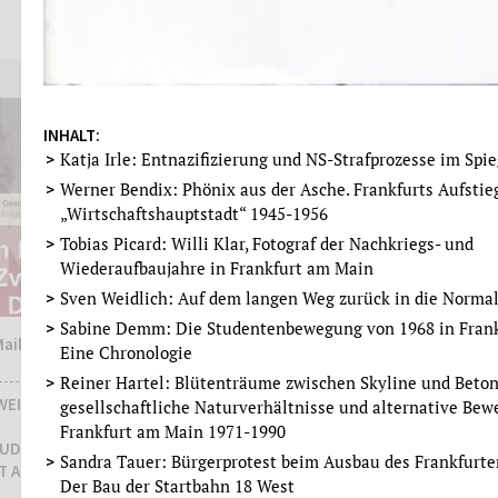
Evelyn Brockhoff
mehr
mehr
INHALT:
Katja Irle: Entnazifizierung und NS-Strafprozesse im Spie
Werner Bendix: Phönix aus der Asche. Frankfurts Aufstie
„Wirtschaftshauptstadt“ 1945-1956
Tobias Picard: Willi Klar, Fotograf der Nachkriegs- und
Wiederaufbaujahre in Frankfurt am Main
Sven Weidlich: Auf dem langen Weg zurück in die Normal
Sabine Demm: Die Studentenbewegung von 1968 in Frank
Maike
Institut für Stadtgeschichte
Eine Chronologie
Reiner Hartel: Blütenträume zwischen Skyline und Beton 
JAHRESBERICHT 2023
WEITEN,
gesellschaftliche Naturverhältnisse und alternative Bew
Frankfurt am Main 1971-1990
RUDOLF
Sandra Tauer: Bürgerprotest beim Ausbau des Frankfurte
T AM MAIN
Der Bau der Startbahn 18 West