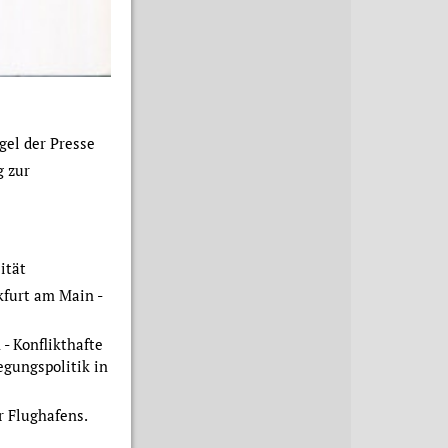
gel der Presse
g zur
ität
furt am Main -
- Konflikthafte
egungspolitik in
r Flughafens.