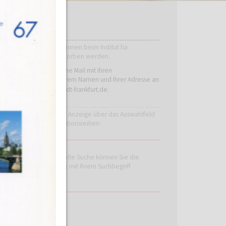
BESTELLUNG
Die Publikationen können beim Institut für
Stadtgeschichte erworben werden.
Bitte schicken Sie eine Mail mit Ihren
Bestellwünschen, Ihrem Namen und Ihrer Adresse an
bestellung.isg@stadt-frankfurt.de
.
Beschränken Sie die Anzeige über das Auswahlfeld
auf einzelne Publikations­reihen:
Über die inkrementelle Suche können Sie die
Anzeige auf Einträge mit Ihrem Suchbegriff
beschränken: