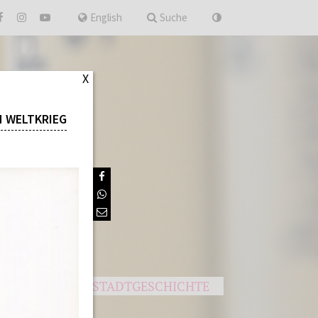
nach
English
Suche
X
N WELTKRIEG
UNGEN
STADTGESCHICHTE